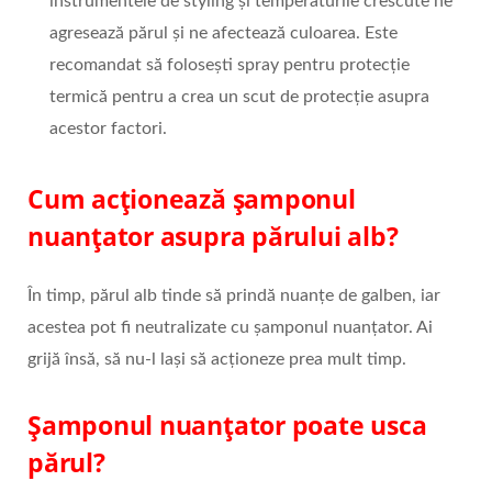
instrumentele de styling și temperaturile crescute ne
agresează părul și ne afectează culoarea. Este
recomandat să folosești spray pentru protecție
termică pentru a crea un scut de protecție asupra
acestor factori.
Cum acționează șamponul
nuanțator asupra părului alb?
În timp, părul alb tinde să prindă nuanțe de galben, iar
acestea pot fi neutralizate cu șamponul nuanțator. Ai
grijă însă, să nu-l lași să acționeze prea mult timp.
Șamponul nuanțator poate usca
părul?