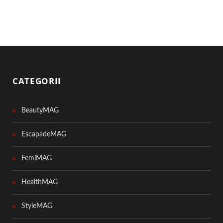
CATEGORII
BeautyMAG
EscapadeMAG
FemiMAG
HealthMAG
StyleMAG