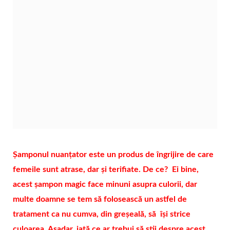
Șamponul nuanțator este un produs de îngrijire de care
femeile sunt atrase, dar și terifiate. De ce? Ei bine,
acest șampon magic face minuni asupra culorii, dar
multe doamne se tem să folosească un astfel de
tratament ca nu cumva, din greșeală, să își strice
culoarea. Așadar, iată ce ar trebui să știi despre acest