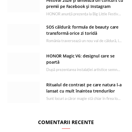
Festival 2026 și lansează un concurs cu
premii pe Facebook și Instagram
HONOR anunță prezența la Big Little Festival 2026, unul dintre cele mai așteptate evenimente dedicate…
SOS căldură: formula de beauty care
transformă orice zi toridă
România traversează un nou val de căldură, iar rutina de îngrijire capătă un rol esențial…
HONOR Magic V6: designul care se
poartă
După prezentarea instalației artistice semnată de Catrinel Săbăciag în cadrul evenimentului de lansare HONOR Magic…
Ritualul de contrast pe care natura l-a
lansat cu mult înaintea trendurilor
Sunt locuri a căror magie stă chiar în firea lor naturală, iar Lacul Ursu din…
COMENTARII RECENTE