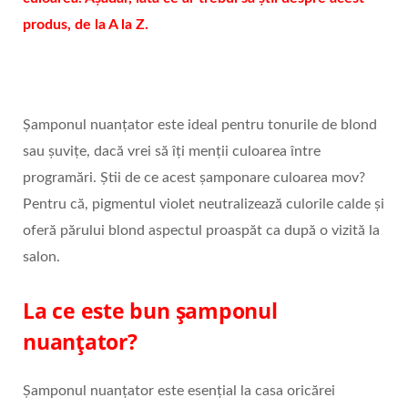
produs, de la A la Z.
Șamponul nuanțator este ideal pentru tonurile de blond
sau șuvițe, dacă vrei să îți menții culoarea între
programări. Știi de ce acest șamponare culoarea mov?
Pentru că, pigmentul violet neutralizează culorile calde și
oferă părului blond aspectul proaspăt ca după o vizită la
salon.
La ce este bun șamponul
nuanțator?
Șamponul nuanțator este esențial la casa oricărei