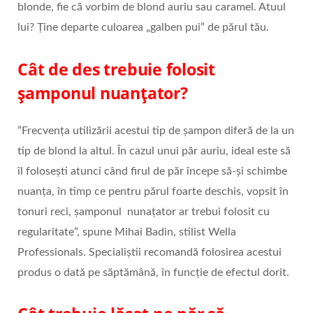
blonde, fie că vorbim de blond auriu sau caramel. Atuul
lui? Ține departe culoarea „galben pui” de părul tău.
Cât de des trebuie folosit
șamponul nuanțator?
”Frecvența utilizării acestui tip de șampon diferă de la un
tip de blond la altul. În cazul unui păr auriu, ideal este să
îl folosești atunci când firul de păr începe să-și schimbe
nuanța, în timp ce pentru părul foarte deschis, vopsit în
tonuri reci, șamponul nunațator ar trebui folosit cu
regularitate”, spune Mihai Badin, stilist Wella
Professionals. Specialiștii recomandă folosirea acestui
produs o dată pe săptămână, în funcție de efectul dorit.