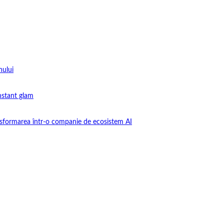
nului
instant glam
nsformarea într-o companie de ecosistem AI