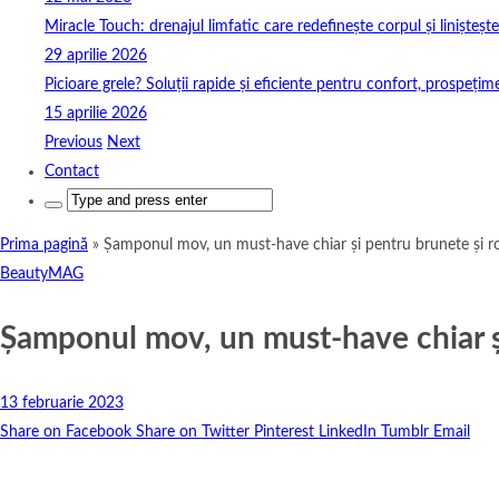
Miracle Touch: drenajul limfatic care redefinește corpul și linișteșt
29 aprilie 2026
Picioare grele? Soluții rapide și eficiente pentru confort, prospețim
15 aprilie 2026
Previous
Next
Contact
Search
for:
Prima pagină
»
Șamponul mov, un must-have chiar și pentru brunete și ro
BeautyMAG
Șamponul mov, un must-have chiar și
13 februarie 2023
Share on Facebook
Share on Twitter
Pinterest
LinkedIn
Tumblr
Email