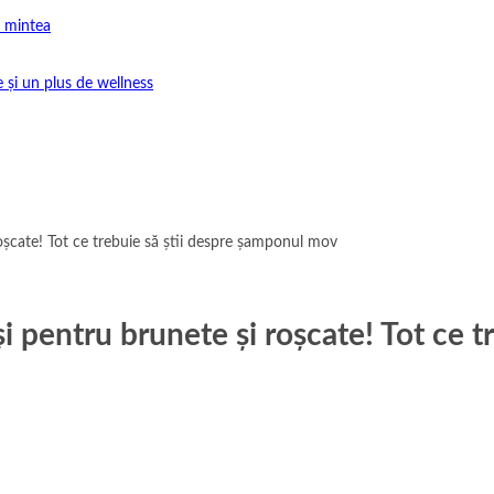
e mintea
e și un plus de wellness
șcate! Tot ce trebuie să știi despre șamponul mov
 pentru brunete și roșcate! Tot ce t