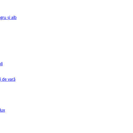
gru și alb
li
i de vară
lux