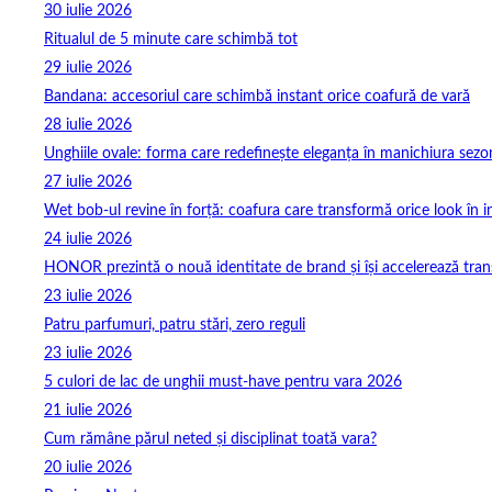
30 iulie 2026
Ritualul de 5 minute care schimbă tot
29 iulie 2026
Bandana: accesoriul care schimbă instant orice coafură de vară
28 iulie 2026
Unghiile ovale: forma care redefinește eleganța în manichiura sezo
27 iulie 2026
Wet bob-ul revine în forță: coafura care transformă orice look în 
24 iulie 2026
HONOR prezintă o nouă identitate de brand și își accelerează tra
23 iulie 2026
Patru parfumuri, patru stări, zero reguli
23 iulie 2026
5 culori de lac de unghii must‑have pentru vara 2026
21 iulie 2026
Cum rămâne părul neted și disciplinat toată vara?
20 iulie 2026