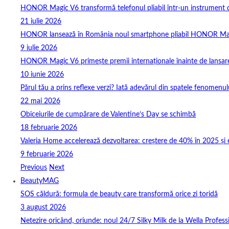
HONOR Magic V6 transformă telefonul pliabil într-un instrument de 
21 iulie 2026
HONOR lansează în România noul smartphone pliabil HONOR Ma
9 iulie 2026
HONOR Magic V6 primește premii internaționale înainte de lansar
10 iunie 2026
Părul tău a prins reflexe verzi? Iată adevărul din spatele fenomenulu
22 mai 2026
Obiceiurile de cumpărare de Valentine’s Day se schimbă
18 februarie 2026
Valeria Home accelerează dezvoltarea: creștere de 40% în 2025 și 
9 februarie 2026
Previous
Next
BeautyMAG
SOS căldură: formula de beauty care transformă orice zi toridă
3 august 2026
Netezire oricând, oriunde: noul 24/7 Silky Milk de la Wella Professi