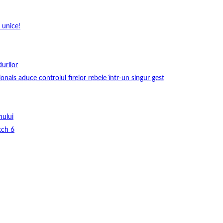
 unice!
durilor
onals aduce controlul firelor rebele într-un singur gest
nului
tch 6