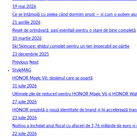
19 mai 2026
Ce se întâmplă cu pielea când dormim prost — și cum o putem ajuta
21 aprilie 2026
Reset de primăvară: pași esențiali pentru o stare de bine completă
10 martie 2026
Ski Skincare: ghidul complet pentru un ten impecabil pe pârtie
23 decembrie 2025
Previous
Next
StyleMAG
HONOR Magic V6: designul care se poartă
31 iulie 2026
Ultimele zile de reduceri pentru HONOR Magic V6 și HONOR Wa
27 iulie 2026
HONOR prezintă o nouă identitate de brand și își accelerează tra
23 iulie 2026
Notino a încheiat anul fiscal cu afaceri de 1,76 miliarde de euro și 
22 iulie 2026