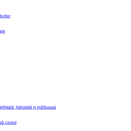
durilor
ate
tifelată, hidratată și mătăsoasă
ază corpul