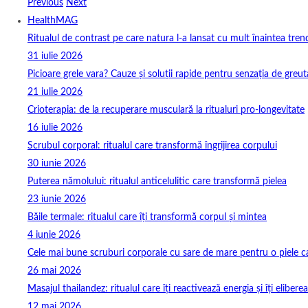
Previous
Next
HealthMAG
Ritualul de contrast pe care natura l-a lansat cu mult înaintea tren
31 iulie 2026
Picioare grele vara? Cauze și soluții rapide pentru senzația de greut
21 iulie 2026
Crioterapia: de la recuperare musculară la ritualuri pro‑longevitate
16 iulie 2026
Scrubul corporal: ritualul care transformă îngrijirea corpului
30 iunie 2026
Puterea nămolului: ritualul anticelulitic care transformă pielea
23 iunie 2026
Băile termale: ritualul care îți transformă corpul și mintea
4 iunie 2026
Cele mai bune scruburi corporale cu sare de mare pentru o piele ca
26 mai 2026
Masajul thailandez: ritualul care îți reactivează energia și îți elibere
12 mai 2026