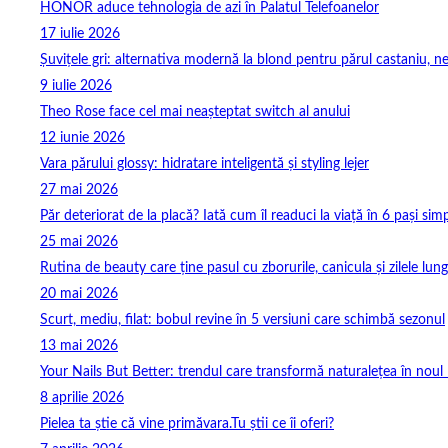
HONOR aduce tehnologia de azi în Palatul Telefoanelor
17 iulie 2026
Șuvițele gri: alternativa modernă la blond pentru părul castaniu, ne
9 iulie 2026
Theo Rose face cel mai neașteptat switch al anului
12 iunie 2026
Vara părului glossy: hidratare inteligentă și styling lejer
27 mai 2026
Păr deteriorat de la placă? Iată cum îl readuci la viață în 6 pași simp
25 mai 2026
Rutina de beauty care ține pasul cu zborurile, canicula și zilele lung
20 mai 2026
Scurt, mediu, filat: bobul revine în 5 versiuni care schimbă sezonul
13 mai 2026
Your Nails But Better: trendul care transformă naturalețea în noul 
8 aprilie 2026
Pielea ta știe că vine primăvara.Tu știi ce îi oferi?