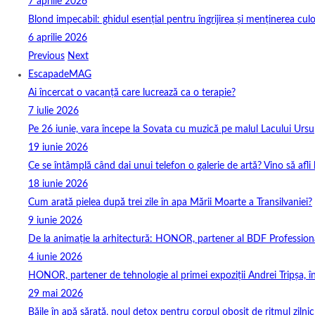
7 aprilie 2026
Blond impecabil: ghidul esențial pentru îngrijirea și menținerea culo
6 aprilie 2026
Previous
Next
EscapadeMAG
Ai încercat o vacanță care lucrează ca o terapie?
7 iulie 2026
Pe 26 iunie, vara începe la Sovata cu muzică pe malul Lacului Ursu
19 iunie 2026
Ce se întâmplă când dai unui telefon o galerie de artă? Vino să afli
18 iunie 2026
Cum arată pielea după trei zile în apa Mării Moarte a Transilvaniei?
9 iunie 2026
De la animație la arhitectură: HONOR, partener al BDF Profession
4 iunie 2026
HONOR, partener de tehnologie al primei expoziții Andrei Tripșa, 
29 mai 2026
Băile în apă sărată, noul detox pentru corpul obosit de ritmul zilnic