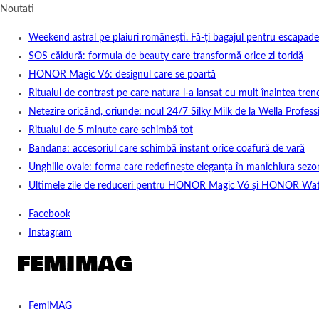
Noutati
Weekend astral pe plaiuri românești. Fă-ți bagajul pentru escapade
SOS căldură: formula de beauty care transformă orice zi toridă
HONOR Magic V6: designul care se poartă
Ritualul de contrast pe care natura l-a lansat cu mult înaintea tren
Netezire oricând, oriunde: noul 24/7 Silky Milk de la Wella Professi
Ritualul de 5 minute care schimbă tot
Bandana: accesoriul care schimbă instant orice coafură de vară
Unghiile ovale: forma care redefinește eleganța în manichiura sezo
Ultimele zile de reduceri pentru HONOR Magic V6 și HONOR Wa
Facebook
Instagram
FemiMAG