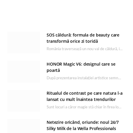
SOS căldură: formula de beauty care
transformă orice zi toridă
România traversează un nou val de căldură, iar rutina de îngrijire capătă un rol esențial…
HONOR Magic V6: designul care se
poartă
După prezentarea instalației artistice semnată de Catrinel Săbăciag în cadrul evenimentului de lansare HONOR Magic…
Ritualul de contrast pe care natura l-a
lansat cu mult înaintea trendurilor
Sunt locuri a căror magie stă chiar în firea lor naturală, iar Lacul Ursu din…
Netezire oricând, oriunde: noul 24/7
Silky Milk de la Wella Professionals