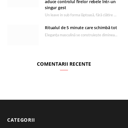
aduce controlul firelor rebele într-un
singur gest
Un leave in sub forma lăptoasă, fără clătire care completează rutina Ultimate Smooth și transformă…
Ritualul de 5 minute care schimbă tot
Eleganța masculină se construiește dimineața, în câteva minute și cu produsele potrivite. O rutină de…
COMENTARII RECENTE
CATEGORII