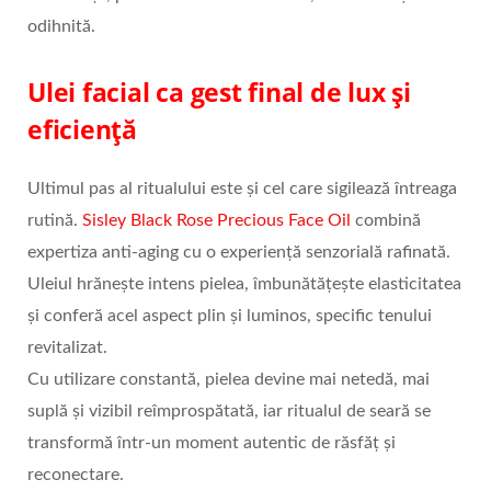
odihnită.
Ulei facial ca gest final de lux și
eficiență
Ultimul pas al ritualului este și cel care sigilează întreaga
rutină.
Sisley Black Rose Precious Face Oil
combină
expertiza anti-aging cu o experiență senzorială rafinată.
Uleiul hrănește intens pielea, îmbunătățește elasticitatea
și conferă acel aspect plin și luminos, specific tenului
revitalizat.
Cu utilizare constantă, pielea devine mai netedă, mai
suplă și vizibil reîmprospătată, iar ritualul de seară se
transformă într-un moment autentic de răsfăț și
reconectare.