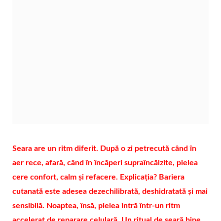
Seara are un ritm diferit. După o zi petrecută când în
aer rece, afară, când în încăperi supraîncălzite, pielea
cere confort, calm și refacere. Explicația? Bariera
cutanată este adesea dezechilibrată, deshidratată și mai
sensibilă. Noaptea, însă, pielea intră într-un ritm
accelerat de reparare celulară. Un ritual de seară bine