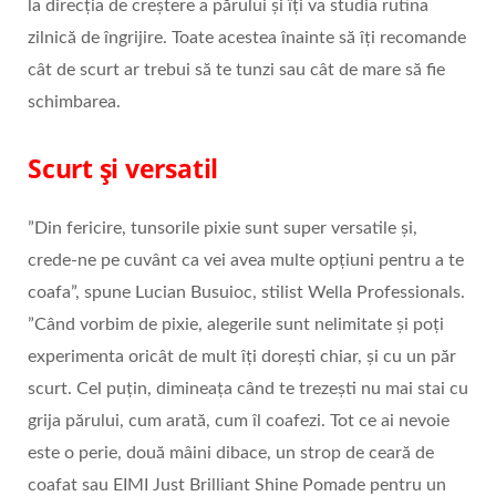
la direcția de creștere a părului și îți va studia rutina
zilnică de îngrijire. Toate acestea înainte să îți recomande
cât de scurt ar trebui să te tunzi sau cât de mare să fie
schimbarea.
Scurt și versatil
”Din fericire, tunsorile pixie sunt super versatile și,
crede-ne pe cuvânt ca vei avea multe opțiuni pentru a te
coafa”, spune Lucian Busuioc, stilist Wella Professionals.
”Când vorbim de pixie, alegerile sunt nelimitate și poți
experimenta oricât de mult îți dorești chiar, și cu un păr
scurt. Cel puțin, dimineața când te trezești nu mai stai cu
grija părului, cum arată, cum îl coafezi. Tot ce ai nevoie
este o perie, două mâini dibace, un strop de ceară de
coafat sau EIMI Just Brilliant Shine Pomade pentru un