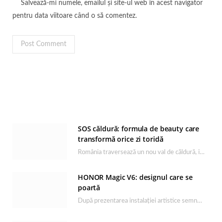
Salvează-mi numele, emailul și site-ul web în acest navigator
pentru data viitoare când o să comentez.
SOS căldură: formula de beauty care
transformă orice zi toridă
România traversează un nou val de căldură, iar rutina de îngrijire capătă un rol esențial…
HONOR Magic V6: designul care se
poartă
După prezentarea instalației artistice semnată de Catrinel Săbăciag în cadrul evenimentului de lansare HONOR Magic…