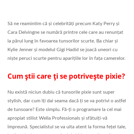
Să ne reamintim că și celebrități precum Katy Perry și
Cara Delvingne se numără printre cele care au renunțat
la părul lung în favoarea tunsorilor scurte. Ba chiar și
Kylie Jenner și modelul Gigi Hadid se joacă uneori cu
niște peruci scurte pentru aparițiile lor în fața camerelor.
Cum știi care ți se potrivește pixie?
Nu există niciun dubiu că tunsorile pixie sunt super
stylish, dar cum îți dai seama dacă ți se va potrivi o astfel
de tunsoare? Este simplu. Fă-ți o programare la cel mai
apropiat stilist Wella Professionals și sfătuiți-vă
împreună. Specialistul se va uita atent la forma feței tale,