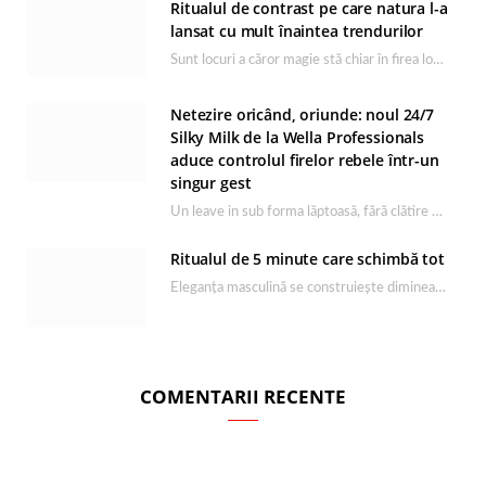
Ritualul de contrast pe care natura l-a
lansat cu mult înaintea trendurilor
Sunt locuri a căror magie stă chiar în firea lor naturală, iar Lacul Ursu din…
Netezire oricând, oriunde: noul 24/7
Silky Milk de la Wella Professionals
aduce controlul firelor rebele într-un
singur gest
Un leave in sub forma lăptoasă, fără clătire care completează rutina Ultimate Smooth și transformă…
Ritualul de 5 minute care schimbă tot
Eleganța masculină se construiește dimineața, în câteva minute și cu produsele potrivite. O rutină de…
COMENTARII RECENTE