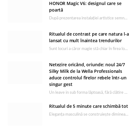
HONOR Magic V6: designul care se
poartă
După prezentarea instalației artistice semnată de Catrinel Săbăciag în cadrul evenimentului de lansare HONOR Magic…
Ritualul de contrast pe care natura l-a
lansat cu mult înaintea trendurilor
Sunt locuri a căror magie stă chiar în firea lor naturală, iar Lacul Ursu din…
Netezire oricând, oriunde: noul 24/7
Silky Milk de la Wella Professionals
aduce controlul firelor rebele într-un
singur gest
Un leave in sub forma lăptoasă, fără clătire care completează rutina Ultimate Smooth și transformă…
Ritualul de 5 minute care schimbă tot
Eleganța masculină se construiește dimineața, în câteva minute și cu produsele potrivite. O rutină de…