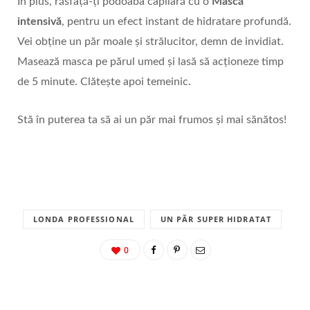
În plus, răsfață-ți podoaba capilară cu o
Mască
intensivă
, pentru un efect instant de hidratare profundă.
Vei obține un păr moale și strălucitor, demn de invidiat.
Masează masca pe părul umed și lasă să acționeze timp
de 5 minute. Clătește apoi temeinic.
Stă în puterea ta să ai un păr mai frumos și mai sănătos!
LONDA PROFESSIONAL
UN PĂR SUPER HIDRATAT
0