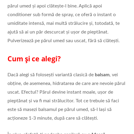
părul umed și apoi clătește-l bine. Aplică apoi
conditioner sub formă de spray, ce oferă o instant o
umiditate intensă, mai multă strălucire și, totodată, te
ajută să ai un păr descurcat și ușor de pieptănat.
Pulverizează pe părul umed sau uscat, fără să clătești.
Cum și ce alegi?
Dacă alegi să folosești variantă clasică de
balsam
, vei
obține, de asemenea, hidratarea de care are nevoie părul
uscat. Efectul? Părul devine instant moale, ușor de
pieptănat și va fi mai strălucitor. Tot ce trebuie să faci
este să masezi balsamul pe părul umed, să-l lași să
acționeze 1-3 minute, după care să clătești.