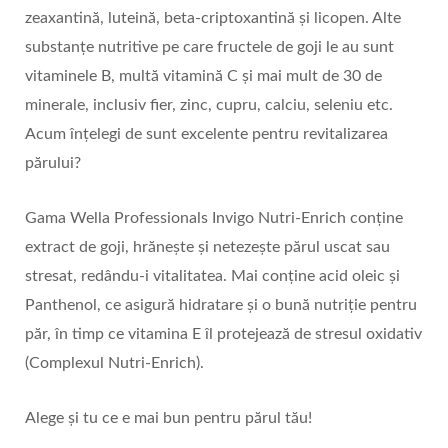
zeaxantină, luteină, beta-criptoxantină și licopen. Alte
substanțe nutritive pe care fructele de goji le au sunt
vitaminele B, multă vitamină C și mai mult de 30 de
minerale, inclusiv fier, zinc, cupru, calciu, seleniu etc.
Acum înțelegi de sunt excelente pentru revitalizarea
părului?
Gama Wella Professionals Invigo Nutri-Enrich conține
extract de goji, hrănește și netezește părul uscat sau
stresat, redându-i vitalitatea. Mai conține acid oleic și
Panthenol, ce asigură hidratare și o bună nutriție pentru
păr, în timp ce vitamina E îl protejează de stresul oxidativ
(Complexul Nutri-Enrich).
Alege și tu ce e mai bun pentru părul tău!