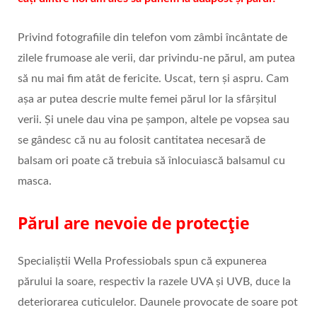
Privind fotografiile din telefon vom zâmbi încântate de
zilele frumoase ale verii, dar privindu-ne părul, am putea
să nu mai fim atât de fericite. Uscat, tern și aspru. Cam
așa ar putea descrie multe femei părul lor la sfârșitul
verii. Și unele dau vina pe șampon, altele pe vopsea sau
se gândesc că nu au folosit cantitatea necesară de
balsam ori poate că trebuia să înlocuiască balsamul cu
masca.
Părul are nevoie de protecție
Specialiștii Wella Professiobals spun că expunerea
părului la soare, respectiv la razele UVA și UVB, duce la
deteriorarea cuticulelor. Daunele provocate de soare pot