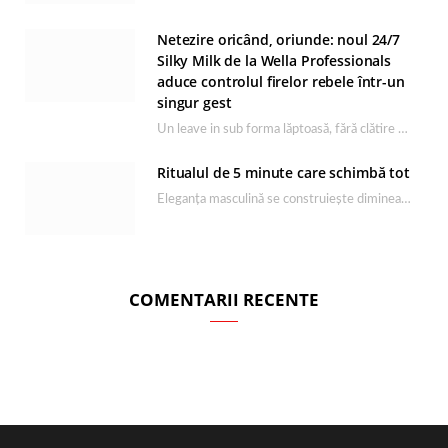
Netezire oricând, oriunde: noul 24/7
Silky Milk de la Wella Professionals
aduce controlul firelor rebele într-un
singur gest
Un leave in sub forma lăptoasă, fără clătire care completează rutina Ultimate Smooth și transformă…
Ritualul de 5 minute care schimbă tot
Eleganța masculină se construiește dimineața, în câteva minute și cu produsele potrivite. O rutină de…
COMENTARII RECENTE