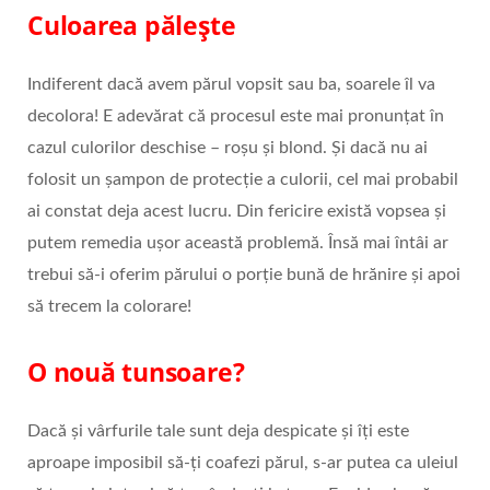
Culoarea pălește
Indiferent dacă avem părul vopsit sau ba, soarele îl va
decolora! E adevărat că procesul este mai pronunțat în
cazul culorilor deschise – roșu și blond. Și dacă nu ai
folosit un șampon de protecție a culorii, cel mai probabil
ai constat deja acest lucru. Din fericire există vopsea și
putem remedia ușor această problemă. Însă mai întâi ar
trebui să-i oferim părului o porție bună de hrănire și apoi
să trecem la colorare!
O nouă tunsoare?
Dacă și vârfurile tale sunt deja despicate și îți este
aproape imposibil să-ți coafezi părul, s-ar putea ca uleiul