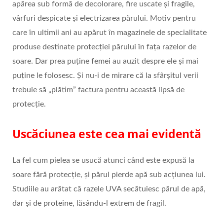
apărea sub formă de decolorare, fire uscate și fragile,
vârfuri despicate și electrizarea părului. Motiv pentru
care în ultimii ani au apărut în magazinele de specialitate
produse destinate protecției părului în fața razelor de
soare. Dar prea puține femei au auzit despre ele și mai
puține le folosesc. Și nu-i de mirare că la sfârșitul verii
trebuie să „plătim” factura pentru această lipsă de
protecție.
Uscăciunea este cea mai evidentă
La fel cum pielea se usucă atunci când este expusă la
soare fără protecție, și părul pierde apă sub acțiunea lui.
Studiile au arătat că razele UVA secătuiesc părul de apă,
dar și de proteine, lăsându-l extrem de fragil.