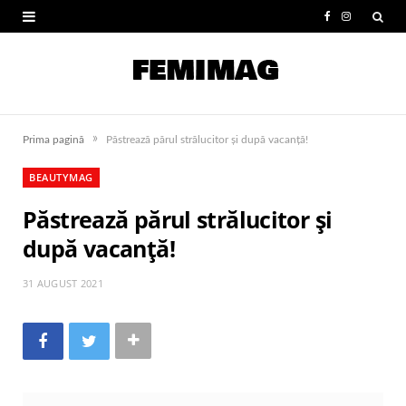
F
I
a
n
c
s
e
t
»
Prima pagină
Păstrează părul strălucitor și după vacanță!
b
a
BEAUTYMAG
o
g
Păstrează părul strălucitor și
o
r
după vacanță!
k
a
m
31 AUGUST 2021