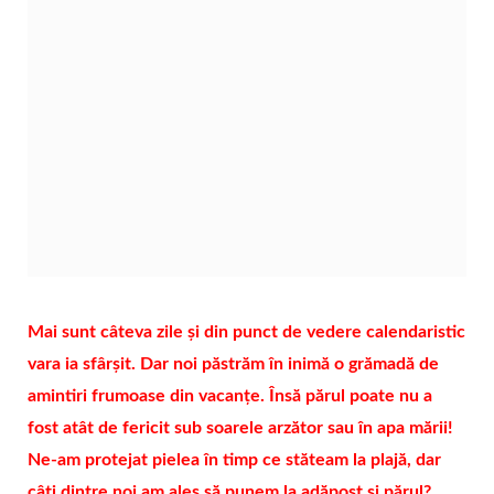
Mai sunt câteva zile și din punct de vedere calendaristic
vara ia sfârșit. Dar noi păstrăm în inimă o grămadă de
amintiri frumoase din vacanțe. Însă părul poate nu a
fost atât de fericit sub soarele arzător sau în apa mării!
Ne-am protejat pielea în timp ce stăteam la plajă, dar
câți dintre noi am ales să punem la adăpost și părul?