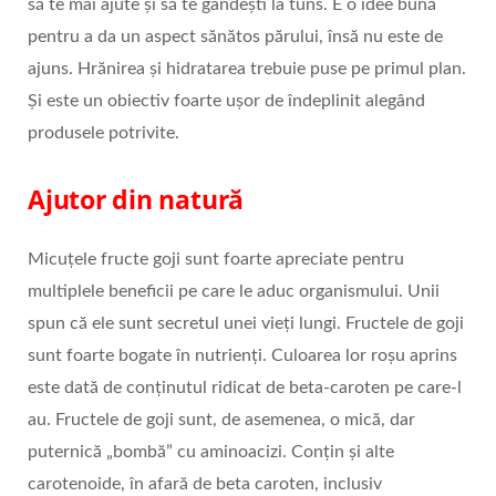
să te mai ajute și să te gândești la tuns. E o idee bună
pentru a da un aspect sănătos părului, însă nu este de
ajuns. Hrănirea și hidratarea trebuie puse pe primul plan.
Și este un obiectiv foarte ușor de îndeplinit alegând
produsele potrivite.
Ajutor din natură
Micuțele fructe goji sunt foarte apreciate pentru
multiplele beneficii pe care le aduc organismului. Unii
spun că ele sunt secretul unei vieți lungi. Fructele de goji
sunt foarte bogate în nutrienți. Culoarea lor roșu aprins
este dată de conținutul ridicat de beta-caroten pe care-l
au. Fructele de goji sunt, de asemenea, o mică, dar
puternică „bombă” cu aminoacizi. Conțin și alte
carotenoide, în afară de beta caroten, inclusiv