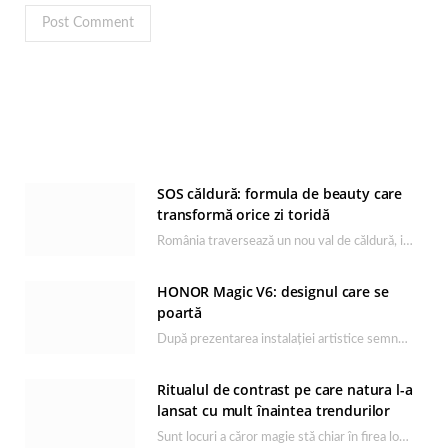
SOS căldură: formula de beauty care
transformă orice zi toridă
România traversează un nou val de căldură, iar rutina de îngrijire capătă un rol esențial…
HONOR Magic V6: designul care se
poartă
După prezentarea instalației artistice semnată de Catrinel Săbăciag în cadrul evenimentului de lansare HONOR Magic…
Ritualul de contrast pe care natura l-a
lansat cu mult înaintea trendurilor
Sunt locuri a căror magie stă chiar în firea lor naturală, iar Lacul Ursu din…