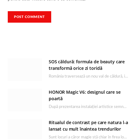
SOS căldură: formula de beauty care
transformă orice zi toridă
România traversează un nou val de căldură, iar rutina de îngrijire capătă un rol esențial…
HONOR Magic V6: designul care se
poartă
După prezentarea instalației artistice semnată de Catrinel Săbăciag în cadrul evenimentului de lansare HONOR Magic…
Ritualul de contrast pe care natura l-a
lansat cu mult înaintea trendurilor
Sunt locuri a căror magie stă chiar în firea lor naturală, iar Lacul Ursu din…