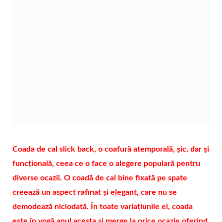
Coada de cal slick back, o coafură atemporală, șic, dar și
funcțională, ceea ce o face o alegere populară pentru
diverse ocazii. O coadă de cal bine fixată pe spate
creează un aspect rafinat și elegant, care nu se
demodează niciodată. În toate variațiunile ei, coada
este în vogă anul acesta și merge la orice ocazie oferind