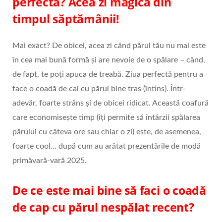
perfectă? Acea zi magică din
timpul săptămânii!
Mai exact? De obicei, acea zi când părul tău nu mai este
în cea mai bună formă și are nevoie de o spălare – când,
de fapt, te poți apuca de treabă. Ziua perfectă pentru a
face o coadă de cal cu părul bine tras (întins). Într-
adevăr, foarte strâns și de obicei ridicat. Această coafură
care economisește timp (îți permite să întârzii spălarea
părului cu câteva ore sau chiar o zi) este, de asemenea,
foarte cool… după cum au arătat prezentările de modă
primăvară-vară 2025.
De ce este mai bine să faci o coadă
de cap cu părul nespălat recent?