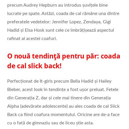
precum Audrey Hepburn au introdus șuvițele bine
lucrate pe spate. Astăzi, coada de cal rămâne una dintre
preferatele vedetelor: Jennifer Lopez, Zendaya, Gigi
Hadid și Elsa Hosk sunt cele ce îmbrățișează aspectul
rafinat al acestei coafuri.
O nouă tendință pentru păr: coada
de cal slick back!
Perfecționat de It-girls precum Bella Hadid și Hailey
Bieber, acest look în tendințe a fost ușor preluat. Fetele
din Generația Z, dar și cele mai tinere din Generația
Alpha (adevărate adolescente) au ales coada de cal Slick
Back ca fiind coafura momentului. Oricine are de-a face
cu o fată de gimnaziu sau de liceu știe asta.