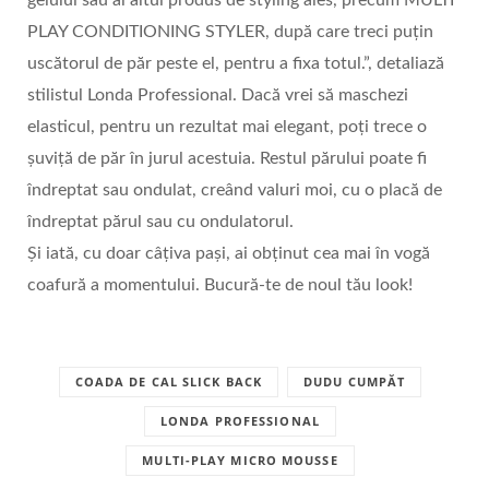
gelului sau al altui produs de styling ales, precum MULTI
PLAY CONDITIONING STYLER, după care treci puțin
uscătorul de păr peste el, pentru a fixa totul.”, detaliază
stilistul Londa Professional. Dacă vrei să maschezi
elasticul, pentru un rezultat mai elegant, poți trece o
șuviță de păr în jurul acestuia. Restul părului poate fi
îndreptat sau ondulat, creând valuri moi, cu o placă de
îndreptat părul sau cu ondulatorul.
Și iată, cu doar câțiva pași, ai obținut cea mai în vogă
coafură a momentului. Bucură-te de noul tău look!
COADA DE CAL SLICK BACK
DUDU CUMPĂT
LONDA PROFESSIONAL
MULTI-PLAY MICRO MOUSSE