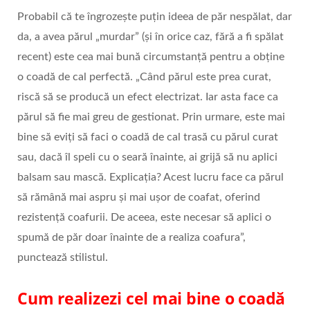
Probabil că te îngrozește puțin ideea de păr nespălat, dar
da, a avea părul „murdar” (și în orice caz, fără a fi spălat
recent) este cea mai bună circumstanță pentru a obține
o coadă de cal perfectă. „Când părul este prea curat,
riscă să se producă un efect electrizat. Iar asta face ca
părul să fie mai greu de gestionat. Prin urmare, este mai
bine să eviți să faci o coadă de cal trasă cu părul curat
sau, dacă îl speli cu o seară înainte, ai grijă să nu aplici
balsam sau mască. Explicația? Acest lucru face ca părul
să rămână mai aspru și mai ușor de coafat, oferind
rezistență coafurii. De aceea, este necesar să aplici o
spumă de păr doar înainte de a realiza coafura”,
punctează stilistul.
Cum realizezi cel mai bine o coadă