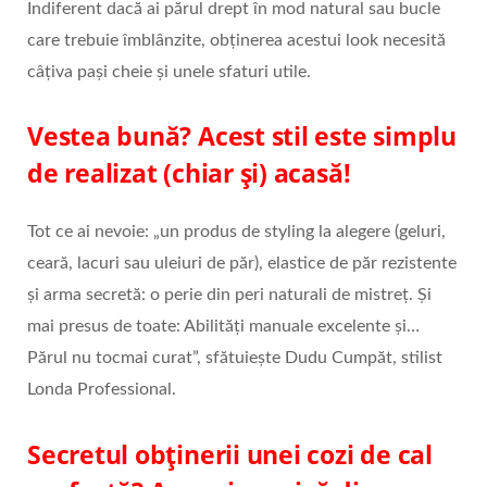
Indiferent dacă ai părul drept în mod natural sau bucle
care trebuie îmblânzite, obținerea acestui look necesită
câțiva pași cheie și unele sfaturi utile.
Vestea bună? Acest stil este simplu
de realizat (chiar și) acasă!
Tot ce ai nevoie: „un produs de styling la alegere (geluri,
ceară, lacuri sau uleiuri de păr), elastice de păr rezistente
și arma secretă: o perie din peri naturali de mistreț. Și
mai presus de toate: Abilități manuale excelente și…
Părul nu tocmai curat”, sfătuiește Dudu Cumpăt, stilist
Londa Professional.
Secretul obținerii unei cozi de cal