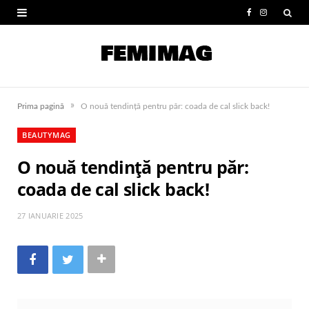
F
I
a
n
c
s
e
t
»
Prima pagină
O nouă tendință pentru păr: coada de cal slick back!
b
a
BEAUTYMAG
o
g
O nouă tendință pentru păr:
o
r
coada de cal slick back!
k
a
m
27 IANUARIE 2025