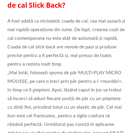
de cal Slick Back?
A fost odată ca niciodată: coada de cal, cea mai ușoară și
mai rapidă operațiune din lume. De fapt, crearea cozii de
cal contemporane nu este atât de automată și rapidă.
Coada de cal slick back are nevoie de pași și produse
precise pentru a fi perfectă și, mai presus de toate,
pentru a rezista mult timp.
„Mai întâi, folosești spuma de păr MULTI-PLAY MICRO
MOUSSE, pe care o treci prin păr pentru a-l <murdări>,
în timp ce îl piepteni. Apoi, lăsând capul în jos va trebui
să încerci să aduni fiecare șuviță de păr cu un pieptene
cu dinți fini, prinzând totul cu un elastic de păr. Cel mai
bun este cel franțuzesc, pentru a sigila coafura să
rămână perfectă. Următorul pas constă în aplicarea