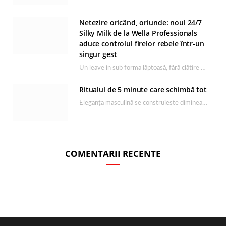
Netezire oricând, oriunde: noul 24/7
Silky Milk de la Wella Professionals
aduce controlul firelor rebele într-un
singur gest
Un leave in sub forma lăptoasă, fără clătire care completează rutina Ultimate Smooth și transformă…
Ritualul de 5 minute care schimbă tot
Eleganța masculină se construiește dimineața, în câteva minute și cu produsele potrivite. O rutină de…
COMENTARII RECENTE