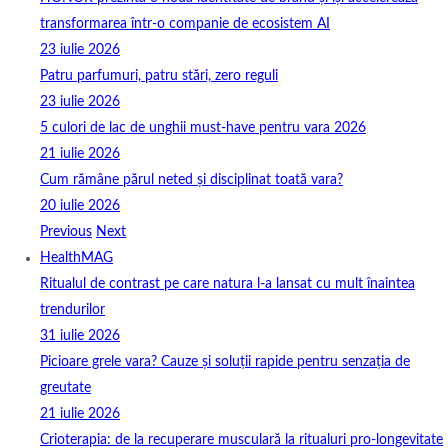
transformarea într-o companie de ecosistem AI
23 iulie 2026
Patru parfumuri, patru stări, zero reguli
23 iulie 2026
5 culori de lac de unghii must‑have pentru vara 2026
21 iulie 2026
Cum rămâne părul neted și disciplinat toată vara?
20 iulie 2026
Previous
Next
HealthMAG
Ritualul de contrast pe care natura l-a lansat cu mult înaintea
trendurilor
31 iulie 2026
Picioare grele vara? Cauze și soluții rapide pentru senzația de
greutate
21 iulie 2026
Crioterapia: de la recuperare musculară la ritualuri pro‑longevitate