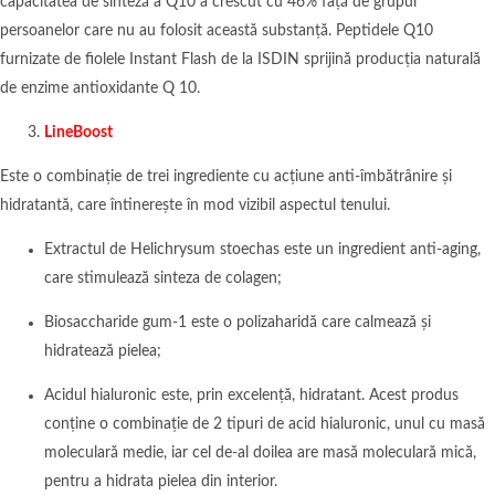
capacitatea de sinteză a Q10 a crescut cu 46% față de grupul
persoanelor care nu au folosit această substanță. Peptidele Q10
furnizate de fiolele Instant Flash de la ISDIN sprijină producția naturală
de enzime antioxidante Q 10.
LineBoost
Este o combinație de trei ingrediente cu acțiune anti-îmbătrânire și
hidratantă, care întinerește în mod vizibil aspectul tenului.
Extractul de Helichrysum stoechas este un ingredient anti-aging,
care stimulează sinteza de colagen;
Biosaccharide gum-1 este o polizaharidă care calmează și
hidratează pielea;
Acidul hialuronic este, prin excelență, hidratant. Acest produs
conține o combinație de 2 tipuri de acid hialuronic, unul cu masă
moleculară medie, iar cel de-al doilea are masă moleculară mică,
pentru a hidrata pielea din interior.