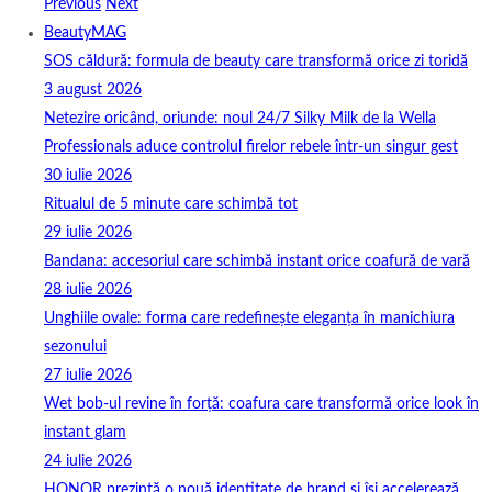
Previous
Next
BeautyMAG
SOS căldură: formula de beauty care transformă orice zi toridă
3 august 2026
Netezire oricând, oriunde: noul 24/7 Silky Milk de la Wella
Professionals aduce controlul firelor rebele într-un singur gest
30 iulie 2026
Ritualul de 5 minute care schimbă tot
29 iulie 2026
Bandana: accesoriul care schimbă instant orice coafură de vară
28 iulie 2026
Unghiile ovale: forma care redefinește eleganța în manichiura
sezonului
27 iulie 2026
Wet bob-ul revine în forță: coafura care transformă orice look în
instant glam
24 iulie 2026
HONOR prezintă o nouă identitate de brand și își accelerează