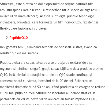
Structural, este o rețea de doi biopolimeri de origine naturală (din
arbustul spinos Tara din Peru și respectiv dintr-o specie de alge roșii –
mușchiul de mare elkhorn). Aceștia sunt legați printr-o tehnologie
inovatoare, brevetată, care formează un film non-ocluziv, rezistent și
flexibil, care fuzionează cu pielea.
Peptide Q10
Revigorează tenul, eliminând semnele de oboseală și stres, având ca
rezultat o piele mai netedă.
Practic, pielea are capacitatea de a se proteja de oxidare, de a se
regenera și reîntineri singură, grație capacității sale de a produce enzime
Q 10. Însă, nivelul producției naturale de Q10 scade continuu și
accelerat odată cu vârsta, începând de la 20 de ani. Scăderea se
manifestă dramatic după 50 de ani, când producția de colagen se reduce
cu nu mai puțin de 75%. Studiile de laborator au demonstrat că, la
persoanele cu vârste peste 50 de ani care au folosit Peptidele Q 10,