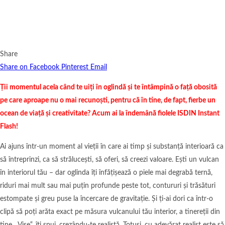
Share
Share on Facebook
Pinterest
Email
Ții momentul acela când te uiți în oglindă și te întâmpină o față obosită
pe care aproape nu o mai recunoști, pentru că în tine, de fapt, fierbe un
ocean de viață și creativitate? Acum ai la îndemână fiolele ISDIN Instant
Flash!
Ai ajuns într-un moment al vieții în care ai timp și substanță interioară ca
să întreprinzi, ca să strălucești, să oferi, să creezi valoare. Ești un vulcan
în interiorul tău – dar oglinda îți înfățișează o piele mai degrabă ternă,
riduri mai mult sau mai puțin profunde peste tot, contururi și trăsături
estompate și greu puse la încercare de gravitație. Și ți-ai dori ca într-o
clipă să poți arăta exact pe măsura vulcanului tău interior, a tinereții din
tine. „Vise“, îți spui, crezându-te realistă. Totuși, cu adevărat realist este să