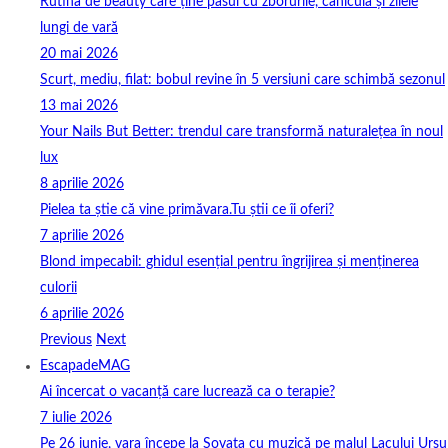
Rutina de beauty care ține pasul cu zborurile, canicula și zilele
lungi de vară
20 mai 2026
Scurt, mediu, filat: bobul revine în 5 versiuni care schimbă sezonul
13 mai 2026
Your Nails But Better: trendul care transformă naturalețea în noul
lux
8 aprilie 2026
Pielea ta știe că vine primăvara.Tu știi ce îi oferi?
7 aprilie 2026
Blond impecabil: ghidul esențial pentru îngrijirea și menținerea
culorii
6 aprilie 2026
Previous
Next
EscapadeMAG
Ai încercat o vacanță care lucrează ca o terapie?
7 iulie 2026
Pe 26 iunie, vara începe la Sovata cu muzică pe malul Lacului Ursu