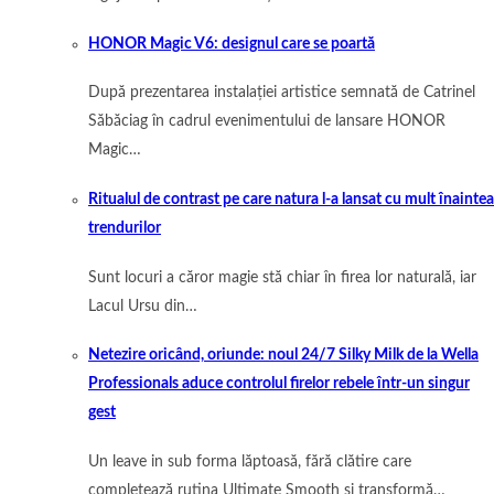
HONOR Magic V6: designul care se poartă
După prezentarea instalației artistice semnată de Catrinel
Săbăciag în cadrul evenimentului de lansare HONOR
Magic…
Ritualul de contrast pe care natura l-a lansat cu mult înaintea
trendurilor
Sunt locuri a căror magie stă chiar în firea lor naturală, iar
Lacul Ursu din…
Netezire oricând, oriunde: noul 24/7 Silky Milk de la Wella
Professionals aduce controlul firelor rebele într-un singur
gest
Un leave in sub forma lăptoasă, fără clătire care
completează rutina Ultimate Smooth și transformă…