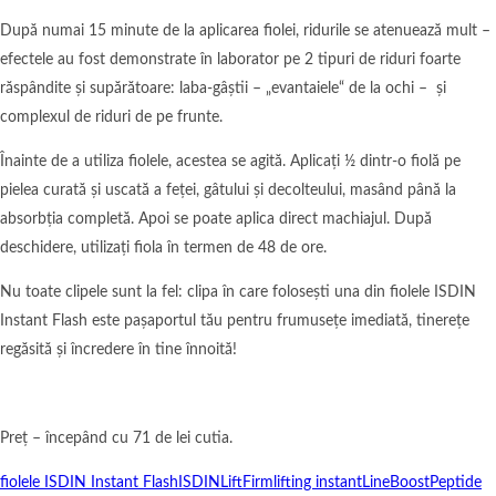
După numai 15 minute de la aplicarea fiolei, ridurile se atenuează mult –
efectele au fost demonstrate în laborator pe 2 tipuri de riduri foarte
răspândite și supărătoare: laba-gâștii – „evantaiele“ de la ochi – și
complexul de riduri de pe frunte.
Înainte de a utiliza fiolele, acestea se agită. Aplicați ½ dintr-o fiolă pe
pielea curată și uscată a feței, gâtului și decolteului, masând până la
absorbția completă. Apoi se poate aplica direct machiajul. După
deschidere, utilizați fiola în termen de 48 de ore.
Nu toate clipele sunt la fel: clipa în care folosești una din fiolele ISDIN
Instant Flash este pașaportul tău pentru frumusețe imediată, tinerețe
regăsită și încredere în tine înnoită!
Preț – începând cu 71 de lei cutia.
fiolele ISDIN Instant Flash
ISDIN
LiftFirm
lifting instant
LineBoost
Peptide