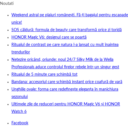
Noutati
Weekend astral pe plaiuri românești. Fă-ți bagajul pentru escapade
unice!
SOS căldură: formula de beauty care transformă orice zi toridă
HONOR Magic V6: designul care se poartă
Ritualul de contrast pe care natura l-a lansat cu mult înaintea
trendurilor
Netezire oricând, oriunde: noul 24/7 Silky Milk de la Wella
Professionals aduce controlul firelor rebele într-un singur gest
Ritualul de 5 minute care schimbă tot
Bandana: accesoriul care schimbă instant orice coafură de vară
Unghiile ovale: forma care redefinește eleganța în manichiura
sezonului
Ultimele zile de reduceri pentru HONOR Magic V6 și HONOR
Watch 6
Facebook