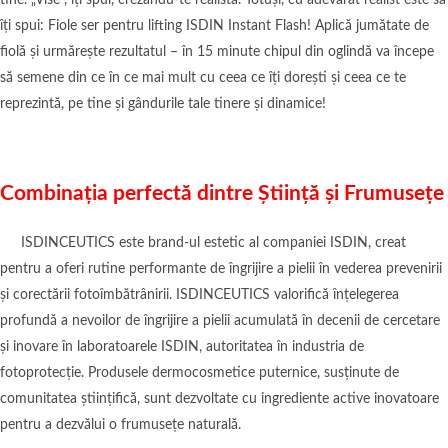
îți spui: Fiole ser pentru lifting ISDIN Instant Flash! Aplică jumătate de
fiolă și urmărește rezultatul – în 15 minute chipul din oglindă va începe
să semene din ce în ce mai mult cu ceea ce îți dorești și ceea ce te
reprezintă, pe tine și gândurile tale tinere și dinamice!
C
ombina
ț
ia perfect
ă dintre Știință și Frumusețe
ISDINCEUTICS este brand-ul estetic al companiei ISDIN, creat
pentru a oferi rutine performante de îngrijire a pielii în vederea prevenirii
și corectării fotoîmbătrânirii. ISDINCEUTICS valorifică înțelegerea
profundă a nevoilor de îngrijire a pielii acumulată în decenii de cercetare
și inovare în laboratoarele ISDIN, autoritatea în industria de
fotoprotecție. Produsele dermocosmetice puternice, susținute de
comunitatea științifică, sunt dezvoltate cu ingrediente active inovatoare
pentru a dezvălui o frumusețe naturală.