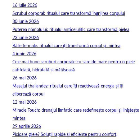
16 iulie 2026
Scrubul corporal: ritualul care transformă îngrijirea corpului
30 iunie 2026
Puterea nămolului: ritualul anticelulitic care transformă pielea
23 iunie 2026
Băile termale: ritualul care îți transformă corpul și mintea
4 iunie 2026
Cele mai bune scruburi corporale cu sare de mare pentru o piele
catifelată, hidratată și mătăsoasă
26 mai 2026
Masajul thailandez: ritualul care îți reactivează energia și îți
eliberează corpul
12 mai 2026
Miracle Touch: drenajul limfatic care redefinește corpul și liniștește
mintea
29 aprilie 2026
Picioare grele? Soluții rapide și eficiente pentru confort,