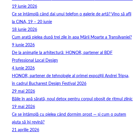
19 iunie 2026
Ce se întâmplă când dai unui telefon o galerie de artă? Vino să afli
la CINA, 19 – 20 iunie
18 iunie 2026
Cum arată pielea după trei zile în apa Mării Moarte a Transilvaniei?
9 iunie 2026
De la animație la arhitectură: HONOR, partener al BDF
Professional Local Design
4 iunie 2026
HONOR, partener de tehnologie al primei expoziții Andrei Tripșa,
în cadrul Bucharest Design Festival 2026
29 mai 2026
Băile în apă sărată, noul detox pentru corpul obosit de ritmul zilnic
19 mai 2026
Ce se întâmplă cu pielea când dormim prost — și cum o putem
ajuta să își revină?
21 aprilie 2026