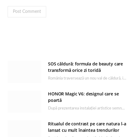
SOS căldură: formula de beauty care
transformă orice zi toridă
România traversează un nou val de căldură, iar rutina de îngrijire capătă un rol esențial…
HONOR Magic V6: designul care se
poartă
După prezentarea instalației artistice semnată de Catrinel Săbăciag în cadrul evenimentului de lansare HONOR Magic…
Ritualul de contrast pe care natura l-a
lansat cu mult înaintea trendurilor