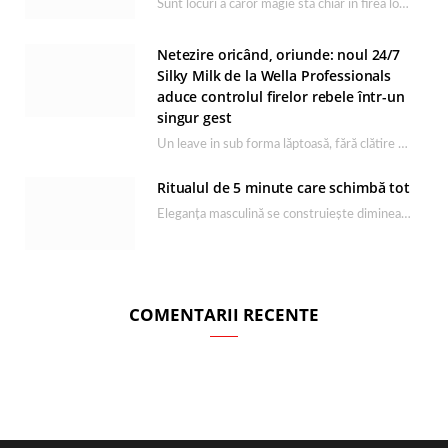
Sunt locuri a căror magie stă chiar în firea lor naturală, iar Lacul Ursu din…
Netezire oricând, oriunde: noul 24/7
Silky Milk de la Wella Professionals
aduce controlul firelor rebele într-un
singur gest
Un leave in sub forma lăptoasă, fără clătire care completează rutina Ultimate Smooth și transformă…
Ritualul de 5 minute care schimbă tot
Eleganța masculină se construiește dimineața, în câteva minute și cu produsele potrivite. O rutină de…
COMENTARII RECENTE