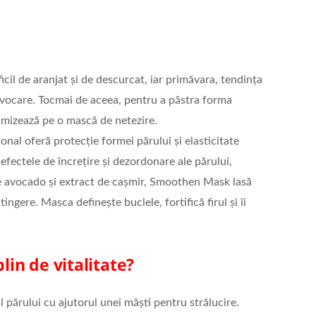
ficil de aranjat și de descurcat, iar primăvara, tendința
ovocare. Tocmai de aceea, pentru a păstra forma
 mizează pe o mască de netezire.
al oferă protecție formei părului și elasticitate
efectele de încrețire și dezordonare ale părului,
de avocado și extract de cașmir, Smoothen Mask lasă
ngere. Masca definește buclele, fortifică firul și îi
lin de vitalitate?
 părului cu ajutorul unei măști pentru strălucire.