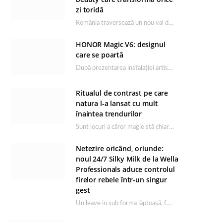
zi toridă
România traversează un nou val de căldură, iar rutina de îngrijire capătă un rol esențial…
HONOR Magic V6: designul
care se poartă
După prezentarea instalației artistice semnată de Catrinel Săbăciag în cadrul evenimentului de lansare HONOR Magic…
Ritualul de contrast pe care
natura l-a lansat cu mult
înaintea trendurilor
Sunt locuri a căror magie stă chiar în firea lor naturală, iar Lacul Ursu din…
Netezire oricând, oriunde:
noul 24/7 Silky Milk de la Wella
Professionals aduce controlul
firelor rebele într-un singur
gest
Un leave in sub forma lăptoasă, fără clătire care completează rutina Ultimate Smooth și transformă…