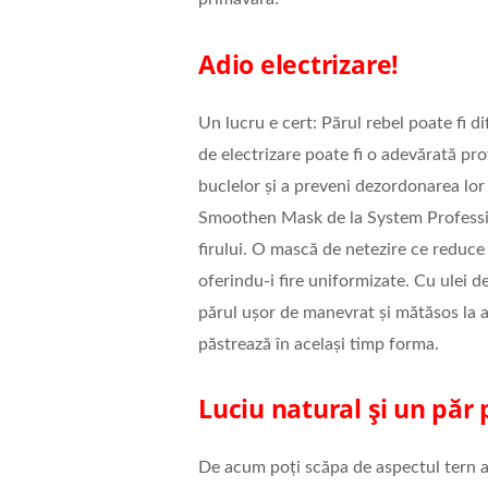
Adio electrizare!
Un lucru e cert: Părul rebel poate fi di
de electrizare poate fi o adevărată pr
buclelor și a preveni dezordonarea lor
Smoothen Mask de la System Profession
firului. O mască de netezire ce reduce 
oferindu-i fire uniformizate. Cu ulei 
părul ușor de manevrat și mătăsos la ati
păstrează în același timp forma.
Luciu natural și un păr p
De acum poți scăpa de aspectul tern al