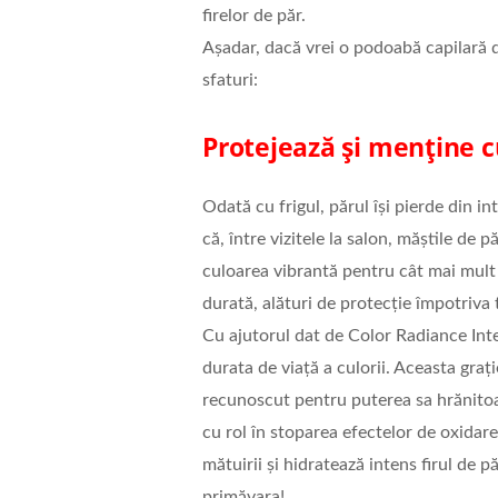
firelor de păr.
Așadar, dacă vrei o podoabă capilară d
sfaturi:
Protejează și menține c
Odată cu frigul, părul își pierde din in
că, între vizitele la salon, măștile de 
culoarea vibrantă pentru cât mai mult 
durată, alături de protecție împotriva t
Cu ajutorul dat de Color Radiance Int
durata de viață a culorii. Aceasta grați
recunoscut pentru puterea sa hrănitoar
cu rol în stoparea efectelor de oxidar
mătuirii și hidratează intens firul de p
primăvara!