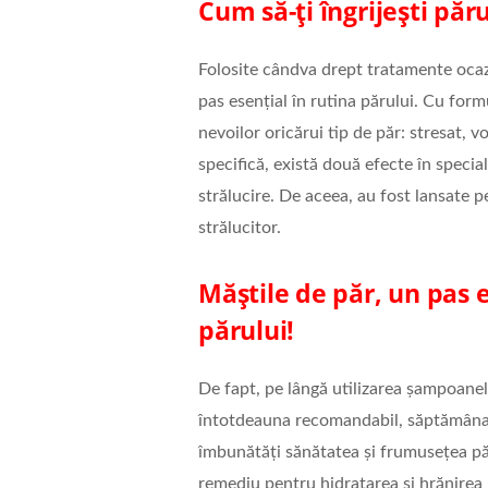
Cum să-ți îngrijești pă
Folosite cândva drept tratamente ocazi
pas esențial în rutina părului. Cu for
nevoilor oricărui tip de păr: stresat, 
specifică, există două efecte în special
strălucire. De aceea, au fost lansate p
strălucitor.
Măștile de păr, un pas es
părului!
De fapt, pe lângă utilizarea șampoanelo
întotdeauna recomandabil, săptămânal
îmbunătăți sănătatea și frumusețea pă
remediu pentru hidratarea și hrănirea p