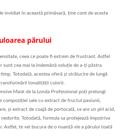
e invidiat în această primăvară, ține cont de aceste
uloarea părului
tensitate, ceea ce poate fi extrem de frustrant. Astfel
păr sunt cea mai la îndemână soluție de a-ți păstra
timp. Totodată, acestea oferă și strălucire de lungă
ransformării tonalității culorii.
ensive Mask de la Londa Professional poți prelungi
e compoziției sale cu extract de fructul pasiunii,
e, și extract de coajă de portocală, ce are un pH acid,
e nedorite. Totodată, formula sa protejează împotriva
ăr. Astfel, te vei bucura de o nuanță vie a părului toată