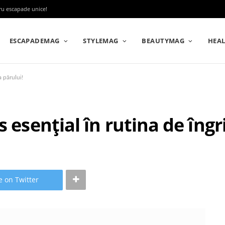
tru escapade unice!
ESCAPADEMAG
STYLEMAG
BEAUTYMAG
HEA
a părului!
 esențial în rutina de îngri
e on Twitter