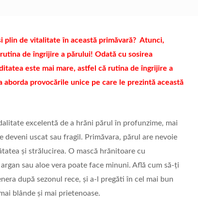
și plin de vitalitate în această primăvară? Atunci,
rutina de îngrijire a părului! Odată cu sosirea
itatea este mai mare, astfel că rutina de îngrijire a
 a aborda provocările unice pe care le prezintă această
alitate excelentă de a hrăni părul în profunzime, mai
e deveni uscat sau fragil. Primăvara, părul are nevoie
tatea și strălucirea. O mască hrănitoare cu
 argan sau aloe vera poate face minuni. Află cum să-ți
enera după sezonul rece, și a-l pregăti în cel mai bun
ai blânde și mai prietenoase.