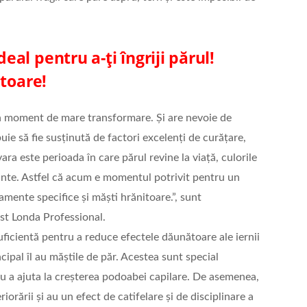
al pentru a-ți îngriji părul!
itoare!
 un moment de mare transformare. Și are nevoie de
uie să fie susținută de factori excelenți de curățare,
ara este perioada în care părul revine la viață, culorile
ante. Astfel că acum e momentul potrivit pentru un
tamente specifice și măști hrănitoare.”, sunt
list Londa Professional.
uficientă pentru a reduce efectele dăunătoare ale iernii
incipal îl au măștile de păr. Acestea sunt special
u a ajuta la creșterea podoabei capilare. De asemenea,
orării și au un efect de catifelare și de disciplinare a