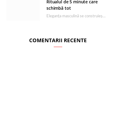
Ritualul de 5 minute care
schimbă tot
Eleganța masculină se construiește dimineața, în câteva minute și cu produsele potrivite. O rutină de…
COMENTARII RECENTE