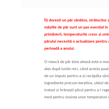
Îți dorești un păr sănătos, strălucitor 
măștile de păr sunt un pas esențial în 
primăverii, temperaturile cresc și umid
părului necesită o actualizare pentru
perioadă a anului.
O mască de păr bine aleasă este o mod
ales după lunile reci, când acesta poat
de un impuls pentru a-și recăpăta sănă
ingrediente precum keratina, uleiul de
tratezi și hrănești părul pentru a-l reg
mod pentru sosirea unor temperaturi m