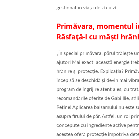
gestionat în viața de zi cu zi.
Primăvara, momentul ide
Răsfață-l cu măști hrăn
„În special primăvara, părul trăiește
ajutor! Mai exact, această energie treb
hrănire și protecție. Explicația? Primăv
încep să se deschidă și devin mai vibr
program de îngrijire atent ales, cu tra
recomandările oferite de Gabi Ilie, sti
Reține! Aplicarea balsamului nu este s
asupra firului de păr. Astfel, un rol pr
concepute cu ingrediente active pentr
acestea oferă protecție împotriva deteri