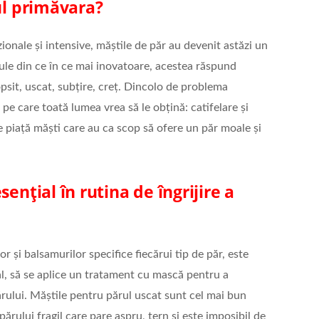
rul primăvara?
onale și intensive, măștile de păr au devenit astăzi un
mule din ce în ce mai inovatoare, acestea răspund
vopsit, uscat, subțire, creț. Dincolo de problema
 pe care toată lumea vrea să le obțină: catifelare și
e piață măști care au ca scop să ofere un păr moale și
ențial în rutina de îngrijire a
r și balsamurilor specifice fiecărui tip de păr, este
, să se aplice un tratament cu mască pentru a
rului. Măștile pentru părul uscat sunt cel mai bun
ărului fragil care pare aspru, tern și este imposibil de