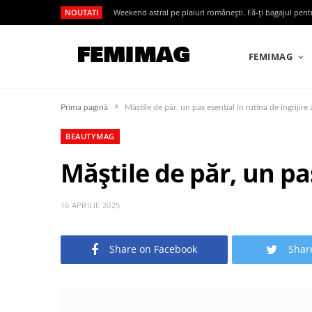
NOUTATI
Weekend astral pe plaiuri românești. Fă-ți bagajul pen
FEMIMAG
»
Prima pagină
Măștile de păr, un pas esențial în rutina de îngrijire 
BEAUTYMAG
Măștile de păr, un pas
16 APRILIE 2025
Share on Facebook
Shar