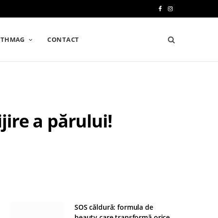
F
I
a
n
LTHMAG
CONTACT
c
s
e
t
b
a
o
g
jire a părului!
o
r
k
a
m
SOS căldură: formula de
beauty care transformă orice