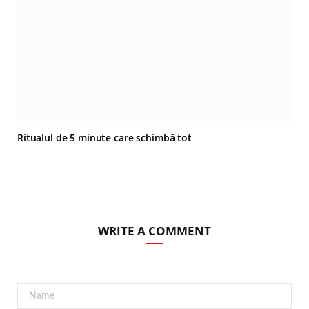
Ritualul de 5 minute care schimbă tot
WRITE A COMMENT