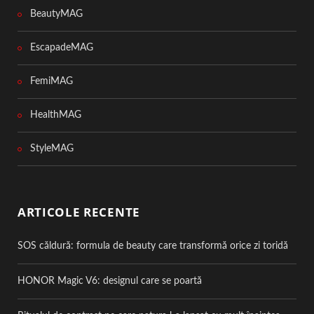
BeautyMAG
EscapadeMAG
FemiMAG
HealthMAG
StyleMAG
ARTICOLE RECENTE
SOS căldură: formula de beauty care transformă orice zi toridă
HONOR Magic V6: designul care se poartă