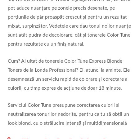
pot aduce nuanțare pe zonele precis desenate, pe
porțiunile de păr proaspăt crescut și pentru un rezultat
mixat, surpinzător. Vedetele care dau tonul noilor nuanțe
sunt atât pudra de decolorare, cât și tonerele Color Tune
pentru rezultate cu un finiș natural.
Cum? Ai uitat de tonerele Color Tune Express Blonde
Toners de la Londa Professional? Ei, atunci ia aminte. Ele
desemnează un serviciu rapid de colorare și corectare a
culorii, cu timp expres de acțiune de doar 18 minute.
Serviciul Color Tune presupune corectarea culorii și
neutralizarea tonurilor nedorite, pentru ca tu să obții un
look blond, cu o strălucire intensă și multidimensională