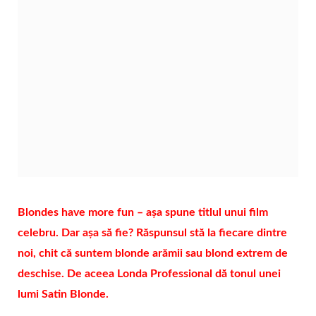
Blondes have more fun – așa spune titlul unui film
celebru. Dar așa să fie? Răspunsul stă la fiecare dintre
noi, chit că suntem blonde arămii sau blond extrem de
deschise. De aceea Londa Professional dă tonul unei
lumi Satin Blonde.