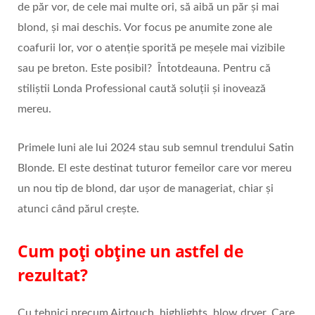
de păr vor, de cele mai multe ori, să aibă un păr și mai
blond, și mai deschis. Vor focus pe anumite zone ale
coafurii lor, vor o atenție sporită pe meșele mai vizibile
sau pe breton. Este posibil? Întotdeauna. Pentru că
stiliștii Londa Professional caută soluții și inovează
mereu.
Primele luni ale lui 2024 stau sub semnul trendului Satin
Blonde. El este destinat tuturor femeilor care vor mereu
un nou tip de blond, dar ușor de manageriat, chiar și
atunci când părul crește.
Cum poți obține un astfel de
rezultat?
Cu tehnici precum Airtouch, highlights, blow dryer. Care