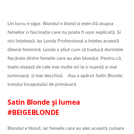
Un lucru e sigur. Blondul e blond și exercită asupra
femeilor o fascinație care nu poate fi ușor explicată. Și
nici înțeleasă. Iar Londa Professional a înțeles această
dilemă feminină. Londa a știut cum să traducă dorințele
fiecăreia dintre femeile care au ales blondul. Pentru că,
toate visează de cele mai multe ori la o nuanță și mai
luminoasă, și mai deschisă. Așa a apărut Satin Blonde,
trendul începutului de primăvară.
Satin Blonde și lumea
#BEIGEBLONDE
Blondul e blond, iar femeile care au ales această culoare