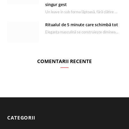
singur gest
Un leave in sub forma lăptoasă, fără clătire care completează rutina Ultimate Smooth și transformă…
Ritualul de 5 minute care schimbă tot
Eleganța masculină se construiește dimineața, în câteva minute și cu produsele potrivite. O rutină de…
COMENTARII RECENTE
CATEGORII