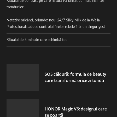
Ritualul de contrast pe care natura l-a lansat cu mult înaintea
trendurilor
Netezire oricând, oriunde: noul 24/7 Silky Milk de la Wella
Professionals aduce controlul firelor rebele într-un singur gest
Ritualul de 5 minute care schimbă tot
SOS căldură: formula de beauty
care transformă orice zi toridă
HONOR Magic V6: designul care
se poartă