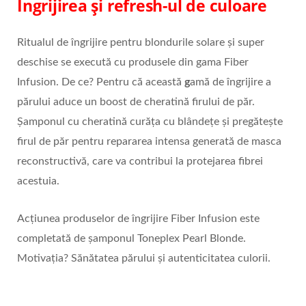
Îngrijirea și refresh-ul de culoare
Ritualul de îngrijire pentru blondurile solare și super
deschise se execută cu produsele din gama Fiber
Infusion. De ce? Pentru că această
g
amă de îngrijire a
părului aduce un boost de cheratină firului de păr.
Șamponul cu cheratină curăța cu blândețe și pregătește
firul de păr pentru repararea intensa generată de masca
reconstructivă, care va contribui la protejarea fibrei
acestuia.
Acțiunea produselor de îngrijire Fiber Infusion este
completată de șamponul Toneplex Pearl Blonde.
Motivația? Sănătatea părului și autenticitatea culorii.