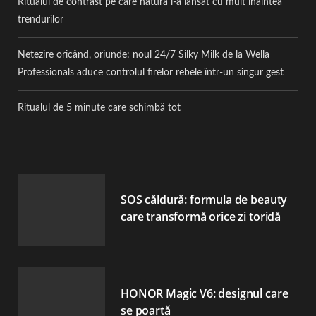
Ritualul de contrast pe care natura l-a lansat cu mult înaintea
trendurilor
Netezire oricând, oriunde: noul 24/7 Silky Milk de la Wella
Professionals aduce controlul firelor rebele într-un singur gest
Ritualul de 5 minute care schimbă tot
SOS căldură: formula de beauty
care transformă orice zi toridă
HONOR Magic V6: designul care
se poartă