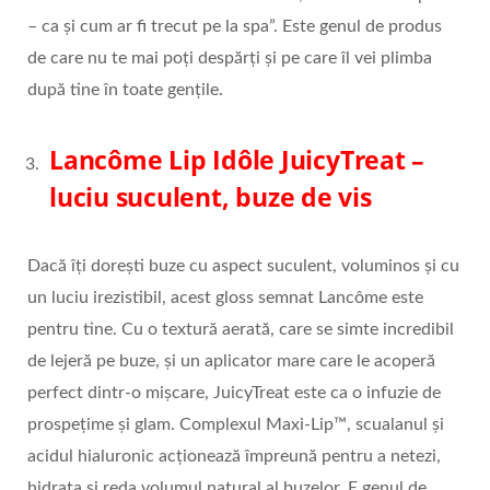
– ca și cum ar fi trecut pe la spa”. Este genul de produs
de care nu te mai poți despărți și pe care îl vei plimba
după tine în toate gențile.
Lanc
ô
me Lip Id
ôle JuicyTreat
–
luciu suculent, buze de vis
Dacă îți dorești buze cu aspect suculent, voluminos și cu
un luciu irezistibil, acest gloss semnat Lancôme este
pentru tine. Cu o textură aerată, care se simte incredibil
de lejeră pe buze, și un aplicator mare care le acoperă
perfect dintr-o mișcare, JuicyTreat este ca o infuzie de
prospețime și glam. Complexul Maxi-Lip™, scualanul și
acidul hialuronic acționează împreună pentru a netezi,
hidrata și reda volumul natural al buzelor. E genul de