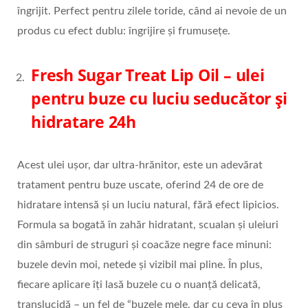
îngrijit. Perfect pentru zilele toride, când ai nevoie de un
produs cu efect dublu: îngrijire și frumusețe.
Fresh Sugar Treat Lip Oil
– ulei
pentru buze cu luciu seducător și
hidratare 24h
Acest ulei ușor, dar ultra-hrănitor, este un adevărat
tratament pentru buze uscate, oferind 24 de ore de
hidratare intensă și un luciu natural, fără efect lipicios.
Formula sa bogată în zahăr hidratant, scualan și uleiuri
din sâmburi de struguri și coacăze negre face minuni:
buzele devin moi, netede și vizibil mai pline. În plus,
fiecare aplicare îți lasă buzele cu o nuanță delicată,
translucidă – un fel de “buzele mele, dar cu ceva în plus