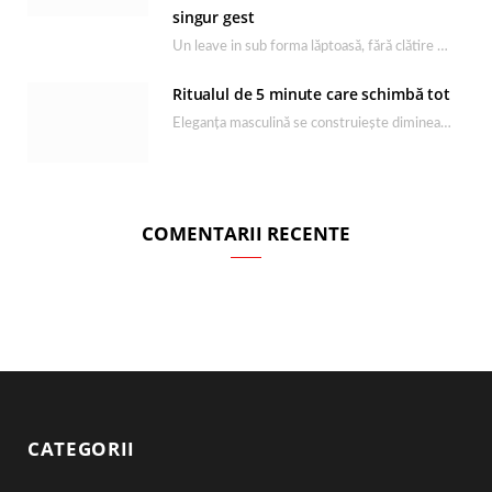
singur gest
Un leave in sub forma lăptoasă, fără clătire care completează rutina Ultimate Smooth și transformă…
Ritualul de 5 minute care schimbă tot
Eleganța masculină se construiește dimineața, în câteva minute și cu produsele potrivite. O rutină de…
COMENTARII RECENTE
CATEGORII