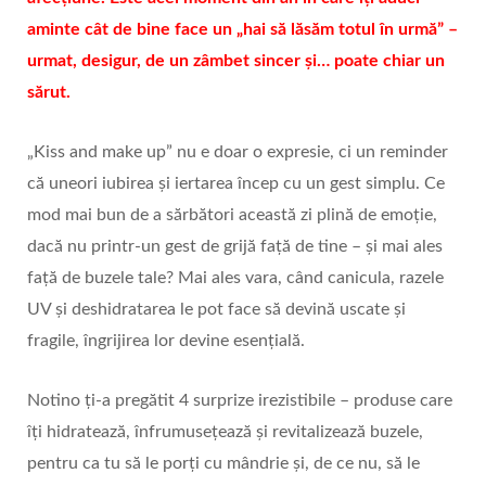
aminte cât de bine face un „hai să lăsăm totul în urmă” –
urmat, desigur, de un zâmbet sincer și… poate chiar un
sărut.
„Kiss and make up” nu e doar o expresie, ci un reminder
că uneori iubirea și iertarea încep cu un gest simplu. Ce
mod mai bun de a sărbători această zi plină de emoție,
dacă nu printr-un gest de grijă față de tine – și mai ales
față de buzele tale? Mai ales vara, când canicula, razele
UV și deshidratarea le pot face să devină uscate și
fragile, îngrijirea lor devine esențială.
Notino ți-a pregătit 4 surprize irezistibile – produse care
îți hidratează, înfrumusețează și revitalizează buzele,
pentru ca tu să le porți cu mândrie și, de ce nu, să le