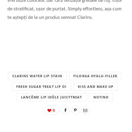
vrei buze colorate, dar fără senzația greoaie de ruj. Ușor
de stratificat, ușor de purtat. Simply effortless, așa cum
te aștepți de la un produs semnat Clarins.
CLARINS WATER LIP STAIN
FILORGA HYALU-FILLER
FRESH SUGAR TREAT LIP OI
KISS AND MAKE UP
LANCÔME LIP IDÔLE JUICYTREAT
NOTINO
0