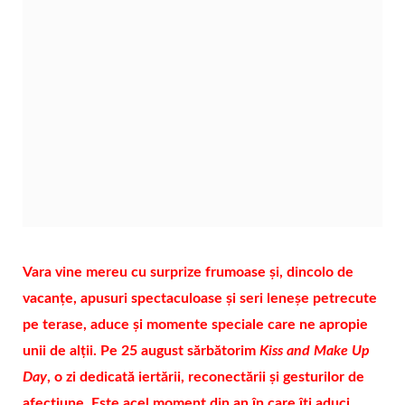
Vara vine mereu cu surprize frumoase și, dincolo de
vacanțe, apusuri spectaculoase și seri leneșe petrecute
pe terase, aduce și momente speciale care ne apropie
unii de alții. Pe 25 august sărbătorim
Kiss and Make Up
Day
, o zi dedicată iertării, reconectării și gesturilor de
afecțiune. Este acel moment din an în care îți aduci