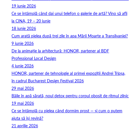
19 iunie 2026
Ce se întâmplă când dai unui telefon o galerie de artă? Vino să afli
la CINA, 19 – 20 iunie
18 iunie 2026
Cum arată pielea după trei zile în apa Mării Moarte a Transilvaniei?
9 iunie 2026
De la animație la arhitectură: HONOR, partener al BDF
Professional Local Design
4 iunie 2026
HONOR, partener de tehnologie al primei expoziții Andrei Tripșa,
în cadrul Bucharest Design Festival 2026
29 mai 2026
Băile în apă sărată, noul detox pentru corpul obosit de ritmul zilnic
19 mai 2026
Ce se întâmplă cu pielea când dormim prost — și cum o putem
ajuta să își revină?
21 aprilie 2026