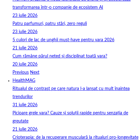
transformarea într-o companie de ecosistem AI
23 iulie 2026
Patru parfumuri, patru stări, zero reguli
23 iulie 2026
5 culori de lac de unghii must‑have pentru vara 2026
21 iulie 2026
Cum rămâne părul neted și disciplinat toată vara?
20 iulie 2026
Previous
Next
HealthMAG
Ritualul de contrast pe care natura l-a lansat cu mult înaintea
trendurilor
31 iulie 2026
Picioare grele vara? Cauze și soluții rapide pentru senzația de
greutate
21 iulie 2026
Crioterapia: de la recuperare musculară la ritualuri pro‑longevitate