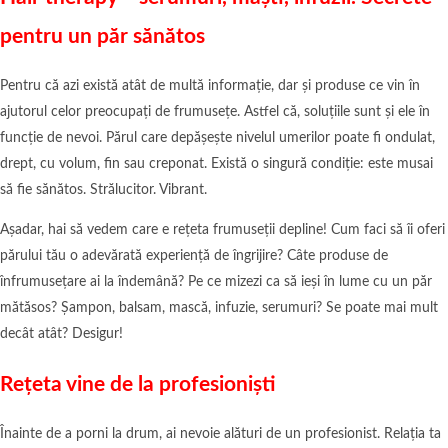
pentru un păr sănătos
Pentru că azi există atât de multă informație, dar și produse ce vin în
ajutorul celor preocupați de frumusețe. Astfel că, soluțiile sunt și ele în
funcție de nevoi. Părul care depășește nivelul umerilor poate fi ondulat,
drept, cu volum, fin sau creponat. Există o singură condiție: este musai
să fie sănătos. Strălucitor. Vibrant.
Așadar, hai să vedem care e rețeta frumuseții depline! Cum faci să îi oferi
părului tău o adevărată experiență de îngrijire? Câte produse de
înfrumusețare ai la îndemână? Pe ce mizezi ca să ieși în lume cu un păr
mătăsos? Șampon, balsam, mască, infuzie, serumuri? Se poate mai mult
decât atât? Desigur!
Rețeta vine de la profesioniști
Înainte de a porni la drum, ai nevoie alături de un profesionist. Relația ta