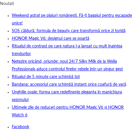
Noutati
Weekend astral pe plaiuri românești. Fă-ți bagajul pentru escapade
unice!
SOS căldură: formula de beauty care transformă orice zi toridă
HONOR Magic V6: designul care se poartă
Ritualul de contrast pe care natura l-a lansat cu mult înaintea
trendurilor
Netezire oricând, oriunde: noul 24/7 Silky Milk de la Wella
Professionals aduce controlul firelor rebele într-un singur gest
Ritualul de 5 minute care schimbă tot
Bandana: accesoriul care schimbă instant orice coafură de vară
Unghiile ovale: forma care redefinește eleganța în manichiura
sezonului
Ultimele zile de reduceri pentru HONOR Magic V6 și HONOR
Watch 6
Facebook