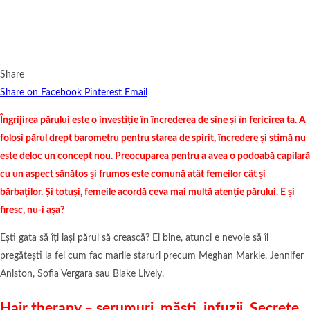
Share
Share on Facebook
Pinterest
Email
Îngrijirea părului este o investiție în încrederea de sine și în fericirea ta. A
folosi părul drept barometru pentru starea de spirit, încredere și stimă nu
este deloc un concept nou. Preocuparea pentru a avea o podoabă capilară
cu un aspect sănătos și frumos este comună atât femeilor cât și
bărbaților. Și totuși, femeile acordă ceva mai multă atenție părului. E și
firesc, nu-i așa?
Ești gata să îți lași părul să crească? Ei bine, atunci e nevoie să îl
pregătești la fel cum fac marile staruri precum Meghan Markle, Jennifer
Aniston, Sofia Vergara sau Blake Lively.
Hair therapy – serumuri, măști, infuzii. Secrete