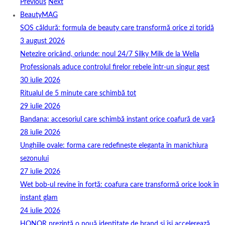
Previous
Next
BeautyMAG
SOS căldură: formula de beauty care transformă orice zi toridă
3 august 2026
Netezire oricând, oriunde: noul 24/7 Silky Milk de la Wella
Professionals aduce controlul firelor rebele într-un singur gest
30 iulie 2026
Ritualul de 5 minute care schimbă tot
29 iulie 2026
Bandana: accesoriul care schimbă instant orice coafură de vară
28 iulie 2026
Unghiile ovale: forma care redefinește eleganța în manichiura
sezonului
27 iulie 2026
Wet bob-ul revine în forță: coafura care transformă orice look în
instant glam
24 iulie 2026
HONOR prezintă o nouă identitate de brand și își accelerează