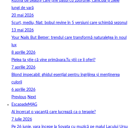
Rutina de beauty care ține pasul cu zborurile, canicula și zilele
lungi de vară
20 mai 2026
Scurt, mediu, filat: bobul revine în 5 versiuni care schimbă sezonul
13 mai 2026
Your Nails But Better: trendul care transformă naturalețea în noul
lux
8 aprilie 2026
Pielea ta știe că vine primăvara.Tu știi ce îi oferi?
7 aprilie 2026
Blond impecabil: ghidul esențial pentru îngrijirea și menținerea
culorii
6 aprilie 2026
Previous
Next
EscapadeMAG
Ai încercat o vacanță care lucrează ca o terapie?
7 iulie 2026
Pe 26 iunie, vara începe la Sovata cu muzică pe malul Lacului Ursu