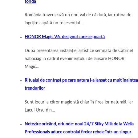
toridă
România traversează un nou val de căldură, iar rutina de
îngrijire capătă un rol esențial…
HONOR Magic V6: designul care se poartă
După prezentarea instalației artistice semnată de Catrinel
Săbăciag în cadrul evenimentului de lansare HONOR
Magic…
Ritualul de contrast pe care natura l-a lansat cu mult înaintea
trendurilor
Sunt locuri a căror magie stă chiar în firea lor naturală, iar
Lacul Ursu din…
Netezire oricând, oriunde: noul 24/7 Silky Milk de la Wella
Professionals aduce controlul firelor rebele într-un singur