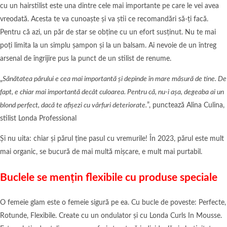
cu un hairstilist este una dintre cele mai importante pe care le vei avea
vreodată. Acesta te va cunoaște și va știi ce recomandări să-ți facă.
Pentru că azi, un păr de star se obține cu un efort susținut. Nu te mai
poți limita la un simplu șampon și la un balsam. Ai nevoie de un întreg
arsenal de îngrijire pus la punct de un stilist de renume.
„
Sănătatea părului e cea mai importantă și depinde în mare măsură de tine. De
fapt, e chiar mai importantă decât culoarea. Pentru că, nu-i așa, degeaba ai un
blond perfect, dacă te afișezi cu vârfuri deteriorate.
”, punctează Alina Culina,
stilist Londa Professional
Și nu uita: chiar și părul ține pasul cu vremurile! În 2023, părul este mult
mai organic, se bucură de mai multă mișcare, e mult mai purtabil.
Buclele se mențin flexibile cu produse speciale
O femeie glam este o femeie sigură pe ea. Cu bucle de poveste: Perfecte,
Rotunde, Flexibile. Create cu un ondulator și cu Londa Curls In Mousse.