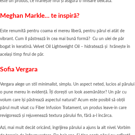
este un produs, ce hrănește firul și asigură o finisare delicată.
Meghan Markle… te inspiră?
Este renumită pentru coama ei mereu liberă, pentru părul ei atât de
vibrant. Cum îl păstrează în cea mai bună formă? Cu un ulei de păr
bogat în keratină. Velvet Oil Lightweight Oil – hidratează și hrănește în
același timp firul de păr.
Sofia Vergara
Vergara alege un stil minimalist, simplu. Un aspect neted, lucios al părului
o pune mereu în evidență. Îți dorești un look asemănător? Un păr cu
volum care își păstrează aspectul natural? Acum este posibil să obții
părul mult visat cu Fiber Infusion Tratament, un produs leave-in care
revigorează și rejuvenează textura părului fin, fără a-l încărca.
Azi, mai mult decât oricând, îngrijirea părului a ajuns la alt nivel. Vorbim