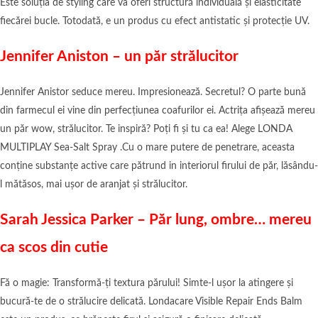
Este soluția de styling care va oferi structură individuală și elasticitate
fiecărei bucle. Totodată, e un produs cu efect antistatic și protecție UV.
Jennifer Aniston – un păr strălucitor
Jennifer Anistor seduce mereu. Impresionează. Secretul? O parte bună
din farmecul ei vine din perfecțiunea coafurilor ei. Actrița afișează mereu
un păr wow, strălucitor. Te inspiră? Poți fi și tu ca ea! Alege LONDA
MULTIPLAY Sea-Salt Spray .Cu o mare putere de penetrare, aceasta
conține substanțe active care pătrund in interiorul firului de păr, lăsându-
l mătăsos, mai ușor de aranjat și strălucitor.
Sarah Jessica Parker – Păr lung, ombre… mereu
ca scos din cutie
Fă o magie: Transformă-ți textura părului! Simte-l ușor la atingere și
bucură-te de o strălucire delicată. Londacare Visible Repair Ends Balm