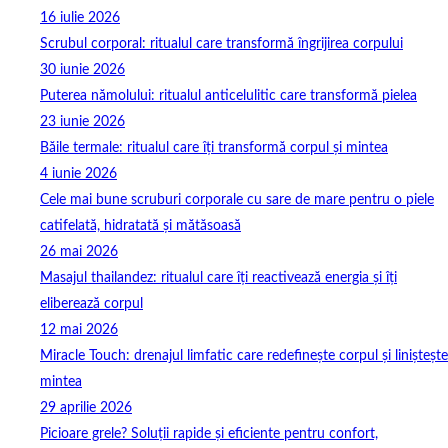
16 iulie 2026
Scrubul corporal: ritualul care transformă îngrijirea corpului
30 iunie 2026
Puterea nămolului: ritualul anticelulitic care transformă pielea
23 iunie 2026
Băile termale: ritualul care îți transformă corpul și mintea
4 iunie 2026
Cele mai bune scruburi corporale cu sare de mare pentru o piele
catifelată, hidratată și mătăsoasă
26 mai 2026
Masajul thailandez: ritualul care îți reactivează energia și îți
eliberează corpul
12 mai 2026
Miracle Touch: drenajul limfatic care redefinește corpul și liniștește
mintea
29 aprilie 2026
Picioare grele? Soluții rapide și eficiente pentru confort,