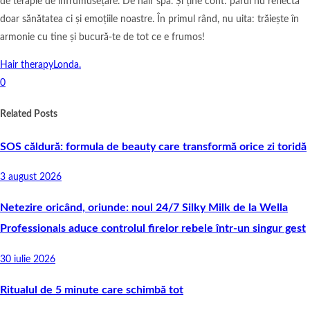
de terapie de înfrumusețare. De hair spa. Și ține cont: părul nu reflectă
doar sănătatea ci și emoțiile noastre. În primul rând, nu uita: trăiește în
armonie cu tine și bucură-te de tot ce e frumos!
Hair therapy
Londa.
0
Related Posts
SOS căldură: formula de beauty care transformă orice zi toridă
3 august 2026
Netezire oricând, oriunde: noul 24/7 Silky Milk de la Wella
Professionals aduce controlul firelor rebele într-un singur gest
30 iulie 2026
Ritualul de 5 minute care schimbă tot