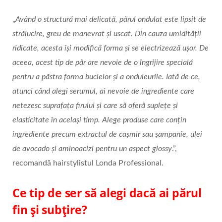
„
Având o structură mai delicată, părul ondulat este lipsit de
strălucire, greu de manevrat şi uscat. Din cauza umidității
ridicate, acesta își modifică forma și se electrizează ușor. De
aceea, acest tip de păr are nevoie de o îngrijire specială
pentru a păstra forma buclelor și a onduleurile. Iată de ce,
atunci când alegi serumul, ai nevoie de ingrediente care
netezesc suprafața firului și care să oferă suplețe și
elasticitate în același timp. Alege produse care conțin
ingrediente precum extractul de cașmir sau șampanie, ulei
de avocado și aminoacizi pentru un aspect glossy
.”,
recomandă hairstylistul Londa Professional.
Ce tip de ser să alegi dacă ai părul
fin și subțire?