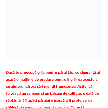
Dacă te preocupă grija pentru părul tău, cu siguranță ai
acasă o mulțime de produse pentru îngrijirea acestuia,
cu ajutorul cărora să-i menții frumusețea. Astfel că
folosești un șampon și un balsam de calitate, o dată pe
săptămână îi aplici părului o mască și îl protejezi de
căldură și soare cu spray-uri speciale. Corect?