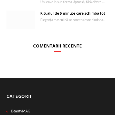
Un leave in sub forma lăptoasă, fără clătire care completează rutina Ultimate Smooth și transformă…
Ritualul de 5 minute care schimbă tot
Eleganța masculină se construiește dimineața, în câteva minute și cu produsele potrivite. O rutină de…
COMENTARII RECENTE
CATEGORII
BeautyMAG