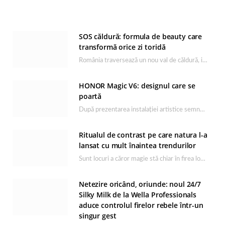
SOS căldură: formula de beauty care
transformă orice zi toridă
România traversează un nou val de căldură, iar rutina de îngrijire capătă un rol esențial…
HONOR Magic V6: designul care se
poartă
După prezentarea instalației artistice semnată de Catrinel Săbăciag în cadrul evenimentului de lansare HONOR Magic…
Ritualul de contrast pe care natura l-a
lansat cu mult înaintea trendurilor
Sunt locuri a căror magie stă chiar în firea lor naturală, iar Lacul Ursu din…
Netezire oricând, oriunde: noul 24/7
Silky Milk de la Wella Professionals
aduce controlul firelor rebele într-un
singur gest