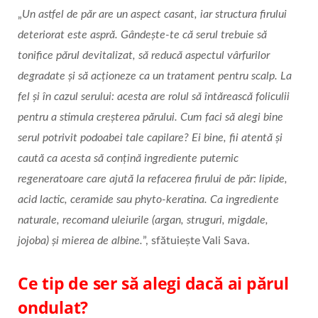
„
Un astfel de păr are un aspect casant, iar structura firului
deteriorat este aspră. Gândește-te că serul trebuie să
tonifice părul devitalizat, să reducă aspectul vârfurilor
degradate și să acționeze ca un tratament pentru scalp. La
fel și în cazul serului: acesta are rolul să întărească foliculii
pentru a stimula creșterea părului. Cum faci să alegi bine
serul potrivit podoabei tale capilare? Ei bine, fii atentă și
caută ca acesta să conțină ingrediente puternic
regeneratoare care ajută la refacerea firului de păr: lipide,
acid lactic, ceramide sau phyto-keratina. Ca ingrediente
naturale, recomand uleiurile (argan, struguri, migdale,
jojoba) și mierea de albine.
”, sfătuiește Vali Sava.
Ce tip de ser să alegi dacă ai părul
ondulat?