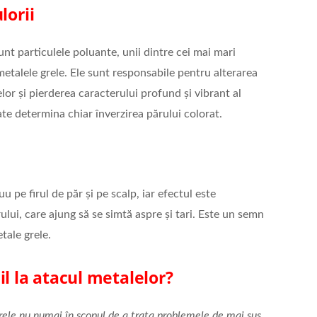
lorii
nt particulele poluante, unii dintre cei mai mari
metalele grele. Ele sunt responsabile pentru alterarea
or și pierderea caracterului profund și vibrant al
ate determina chiar înverzirea părului colorat.
u pe firul de păr și pe scalp, iar efectul este
rului, care ajung să se simtă aspre și tari. Este un semn
tale grele.
il la atacul metalelor
?
ele nu numai în scopul de a trata problemele de mai sus,