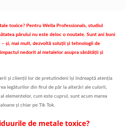
tale toxice? Pentru Wella Professionals, studiul
nătatea părului nu este deloc o noutate. Sunt ani buni
 și, mai mult, dezvoltă soluții și tehnologii de
 impactul nedorit al metalelor asupra sănătății și
i și clienții lor de pretutindeni își îndreaptă atenția
 legăturilor din firul de păr la alterări ale culorii,
c al elementelor, cum este cuprul, sunt acum marea
aloane și chiar pe Tik Tok.
iduurile de metale toxice?