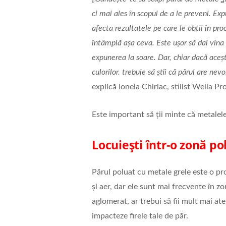
ci mai ales în scopul de a le preveni. E
afecta rezultatele pe care le obții în proc
întâmplă așa ceva. Este ușor să dai vina p
expunerea la soare. Dar, chiar dacă aceș
culorilor. trebuie să știi că părul are ne
explică Ionela Chiriac, stilist Wella Pr
Este important să ții minte că metalele
Locuiești într-o zonă po
Părul poluat cu metale grele este o pr
și aer, dar ele sunt mai frecvente în z
aglomerat, ar trebui să fii mult mai ate
impacteze firele tale de păr.