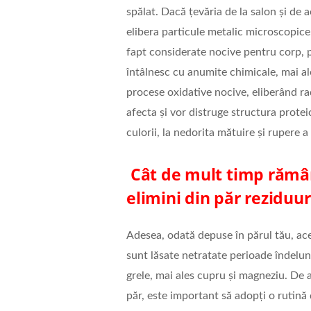
spălat. Dacă țevăria de la salon și de 
elibera particule metalic microscopice
fapt considerate nocive pentru corp, p
întâlnesc cu anumite chimicale, mai al
procese oxidative nocive, eliberând radi
afecta și vor distruge structura proteic
culorii, la nedorita mătuire și rupere a
Cât de mult timp rămâ
elimini din păr reziduur
Adesea, odată depuse în părul tău, ace
sunt lăsate netratate perioade îndelun
grele, mai ales cupru și magneziu. De a
păr, este important să adopți o rutină d