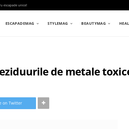
tru escapade unice!
ESCAPADEMAG
STYLEMAG
BEAUTYMAG
HEA
eziduurile de metale toxic
e on Twitter