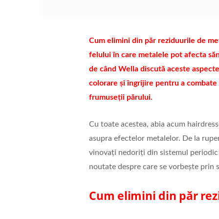
Cum elimini din păr reziduurile de me
felului în care metalele pot afecta să
de când Wella discută aceste aspecte –
colorare și îngrijire pentru a combate
frumuseții părului.
Cu toate acestea, abia acum hairdresseri
asupra efectelor metalelor. De la ruperea
vinovați nedoriți din sistemul periodi
noutate despre care se vorbește prin s
Cum elimini din păr rez