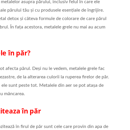
etalelor asupra părului, inclusiv felul în care ele
le părului tău și cu produsele esențiale de îngrijire.
al detox și câteva formule de colorare de care părul
ibrul. În fața acestora, metalele grele nu mai au acum
le în păr?
pot afecta părul. Deși nu le vedem, metalele grele fac
zastre, de la alterarea culorii la ruperea firelor de păr.
 ele sunt peste tot. Metalele din aer se pot atașa de
 cu mâncarea.
iteaza în păr
zitează în firul de păr sunt cele care provin din apa de