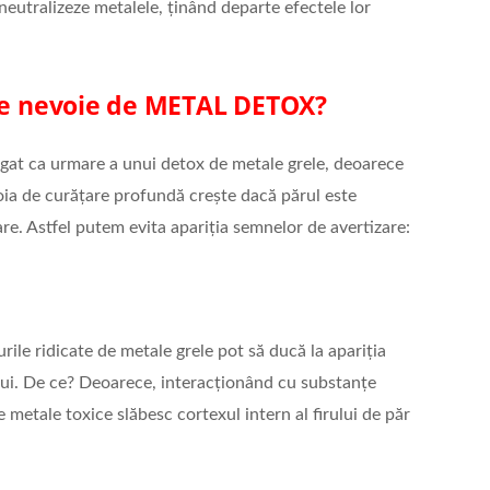
neutralizeze metalele, ținând departe efectele lor
re nevoie de
METAL DETOX?
igat ca urmare a unui detox de metale grele, deoarece
oia de curățare profundă crește dacă părul este
re. Astfel putem evita apariția semnelor de avertizare:
urile ridicate de metale grele pot să ducă la apariția
ului. De ce? Deoarece, interacționând cu substanțe
metale toxice slăbesc cortexul intern al firului de păr