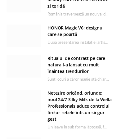
zi toridă
România traversează un nou val de căldură, iar rutina de îngrijire capătă un rol esențial…
HONOR Magic V6: designul
care se poartă
După prezentarea instalației artistice semnată de Catrinel Săbăciag în cadrul evenimentului de lansare HONOR Magic…
Ritualul de contrast pe care
natura l-a lansat cu mult
înaintea trendurilor
Sunt locuri a căror magie stă chiar în firea lor naturală, iar Lacul Ursu din…
Netezire oricând, oriunde:
noul 24/7 Silky Milk de la Wella
Professionals aduce controlul
firelor rebele într-un singur
gest
Un leave in sub forma lăptoasă, fără clătire care completează rutina Ultimate Smooth și transformă…