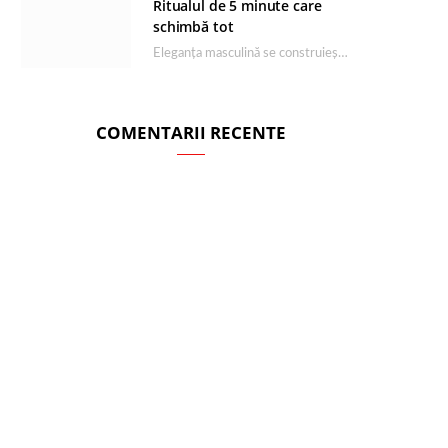
Ritualul de 5 minute care
schimbă tot
Eleganța masculină se construiește dimineața, în câteva minute și cu produsele potrivite. O rutină de…
COMENTARII RECENTE