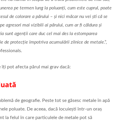
xpunerea pe termen lung la poluanți, cum este cuprul, poate
esul de colorare a părului – și nici măcar nu vei ști că se
e agresori mai vizibili ai părului, cum ar fi căldura și
tia sunt agenții care duc cel mai des la estomparea
voie de protecție împotriva acumulării zilnice de metale
.”,
ofessionals.
 îți pot afecta părul mai grav dacă:
luată
oblemă de geografie. Peste tot se găsesc metale în apă
onele poluate. De aceea, dacă locuiești într-un oraș
nt la felul în care particulele de metale pot să