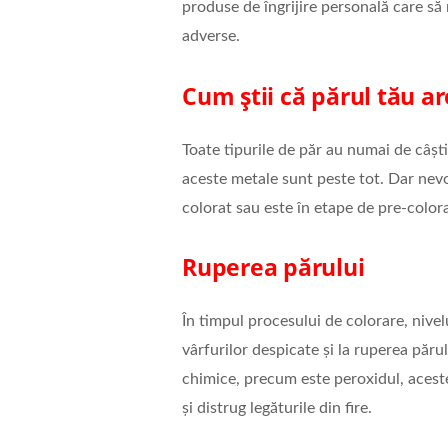
produse de îngrijire personală care să 
adverse.
Cum știi că părul tău a
Toate tipurile de păr au numai de câșt
aceste metale sunt peste tot. Dar nev
colorat sau este în etape de pre-colora
Ruperea părului
În timpul procesului de colorare, nivel
vârfurilor despicate și la ruperea păr
chimice, precum este peroxidul, aceste 
și distrug legăturile din fire.