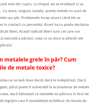
acasă este din cupru, cu timpul, ea se erodează și va
. Ca atare, singure, isolate, aceste metale nu sunt de
iele sau păr. Problemele încep atunci când ele se
es în contact cu peroxidul. Acest lucru poate declanșa
cali liberi. Acești radicali liberi sunt cei care vor
ă naturală a părului, ceea ce va duce la alterări ale
 părului.
n metalele grele în păr? Cum
ile de metale toxice?
stea nu se lasă duse decât dacă le îndepărtezi. Dacă
gate, părul poate fi vulnerabil la acumularea de metale
ceea, dacă bănuiești că metalele au pătruns în firul de
e îngrijire care îi restabilește echilibrul. Ai nevoie de