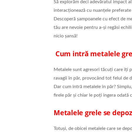
Să explorăm deci adevăratul impact al m
interacționează cu nuanțele preferate a
Descoperă șampoanele cu efect de met
tău are nevoie pentru a-și regăsi echil
nicio șansă!
Cum intră metalele gre
Metalele sunt agresori tăcuți care îți 
ravagii în păr, provocând tot felul de de
Dar cum intră metalele în păr? Simplu,
firele păr și chiar le poți ingera odată
Metalele grele se depoz
Totuși, de obicei metalele care se depo