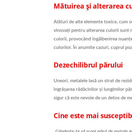
Mătuirea și alterarea cu
Alături de alte elemente toxice, cum su
vinovați pentru alterarea culorii sunt 
culorii, provocând îngălbenirea nuanțel
culorilor. În anumite cazuri, cuprul po
Dezechilibrul părului
Uneori, metalele lasă un strat de rezidu
îngrășarea rădăcinilor și lungimilor pă
sigur că este nevoie de un detox de me
Cine este mai susceptib
„
Gândește-te să scapi părul de metale gr