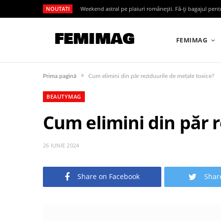
NOUTATI
Weekend astral pe plaiuri românești. Fă-ți bagajul pen
FEMIMAG
»
Prima pagină
Cum elimini din păr reziduurile de metale toxice?
BEAUTYMAG
Cum elimini din păr r
26 IUNIE 2024
Share on Facebook
Shar