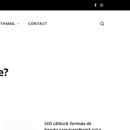
F
I
a
n
LTHMAG
CONTACT
c
s
e
t
b
a
o
g
e?
o
r
k
a
m
SOS căldură: formula de
beauty care transformă orice