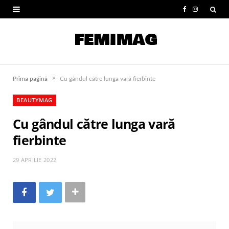
F
I
a
n
c
s
e
t
»
Prima pagină
Cu gândul către lunga vară fierbinte
b
a
BEAUTYMAG
o
g
Cu gândul către lunga vară
o
r
fierbinte
k
a
m
29 APRILIE 2022