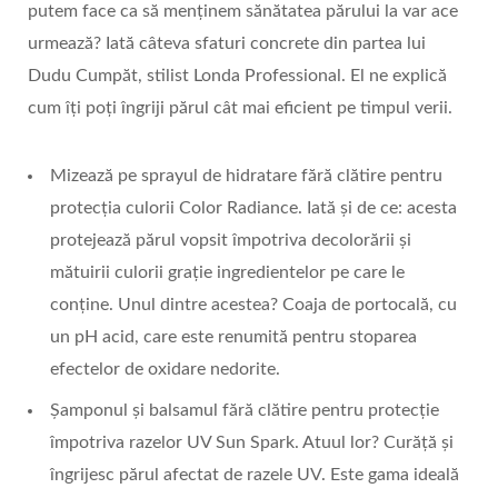
putem face ca să menținem sănătatea părului la var ace
urmează? Iată câteva sfaturi concrete din partea lui
Dudu Cumpăt, stilist Londa Professional. El ne explică
cum îți poți îngriji părul cât mai eficient pe timpul verii.
Mizează pe sprayul de hidratare fără clătire pentru
protecția culorii Color Radiance. Iată și de ce: acesta
protejează părul vopsit împotriva decolorării și
mătuirii culorii grație ingredientelor pe care le
conține. Unul dintre acestea? Coaja de portocală, cu
un pH acid, care este renumită pentru stoparea
efectelor de oxidare nedorite.
Șamponul și balsamul fără clătire pentru protecție
împotriva razelor UV Sun Spark. Atuul lor? Curăță și
îngrijesc părul afectat de razele UV. Este gama ideală