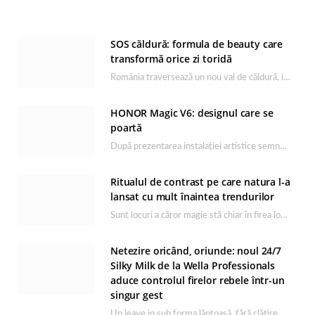
SOS căldură: formula de beauty care
transformă orice zi toridă
România traversează un nou val de căldură, iar rutina de îngrijire capătă un rol esențial…
HONOR Magic V6: designul care se
poartă
După prezentarea instalației artistice semnată de Catrinel Săbăciag în cadrul evenimentului de lansare HONOR Magic…
Ritualul de contrast pe care natura l-a
lansat cu mult înaintea trendurilor
Sunt locuri a căror magie stă chiar în firea lor naturală, iar Lacul Ursu din…
Netezire oricând, oriunde: noul 24/7
Silky Milk de la Wella Professionals
aduce controlul firelor rebele într-un
singur gest
Un leave in sub forma lăptoasă, fără clătire care completează rutina Ultimate Smooth și transformă…