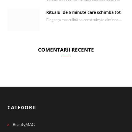
Ritualul de 5 minute care schimbă tot
Eleganța masculină se construiește dimineața, în câteva minute și cu produsele potrivite. O rutină de…
COMENTARII RECENTE
CATEGORII
BeautyMAG