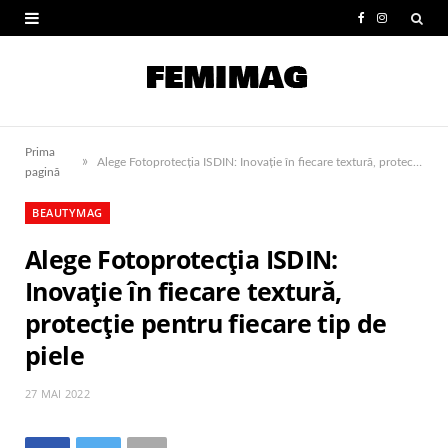
F
I
a
n
c
s
e
t
Prima
»
b
a
Alege Fotoprotecția ISDIN: Inovație în fiecare textură, protecție pentru fiecare tip de piele
pagină
o
g
BEAUTYMAG
o
r
Alege Fotoprotecția ISDIN:
k
a
Inovație în fiecare textură,
m
protecție pentru fiecare tip de
piele
27 MAI 2022