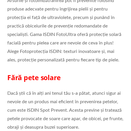
Arsurile și fotoîmbătrânirea pot fi prevenite folosind
produse adecvate pentru îngrijirea pielii și pentru
protecția ei față de ultraviolete, precum și punând în
practică obiceiurile de prevenție redomandate de
specialiști. Gama ISDIN FotoUltra oferă protecție solară
facială pentru pielea care are nevoie de ceva în plus!
Alege Fotoprotecția ISDIN: texturi inovatoare și, mai
ales, protecție personalizată pentru fiecare tip de piele.
Fără pete solare
Dacă știi că în alți ani tenul tău s-a pătat, atunci sigur ai
nevoie de un produs mai eficient în prevenirea petelor,
cum este ISDIN Spot Prevent. Acesta previne și tratează
petele provocate de soare care apar, de obicei, pe frunte,
obraji și deasupra buzei superioare.