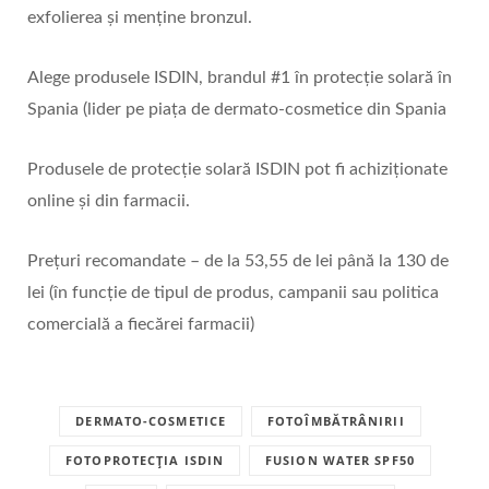
exfolierea și menține bronzul.
Alege produsele ISDIN, brandul #1 în protecție solară în
Spania (lider pe piața de dermato-cosmetice din Spania
Produsele de protecție solară ISDIN pot fi achiziționate
online și din farmacii.
Prețuri recomandate – de la 53,55 de lei până la 130 de
lei (în funcție de tipul de produs, campanii sau politica
comercială a fiecărei farmacii)
DERMATO-COSMETICE
FOTOÎMBĂTRÂNIRII
FOTOPROTECȚIA ISDIN
FUSION WATER SPF50