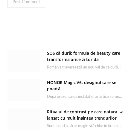
SOS căldură: formula de beauty care
transformă orice zi toridă
România traversează un nou val de căldură, iar rutina de îngrijire capătă un rol esențial…
HONOR Magic V6: designul care se
poartă
După prezentarea instalației artistice semnată de Catrinel Săbăciag în cadrul evenimentului de lansare HONOR Magic…
Ritualul de contrast pe care natura l-a
lansat cu mult înaintea trendurilor
Sunt locuri a căror magie stă chiar în firea lor naturală, iar Lacul Ursu din…