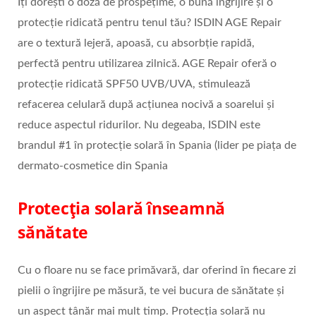
Îți dorești o doză de prospețime, o bună îngrijire și o
protecție ridicată pentru tenul tău? ISDIN AGE Repair
are o textură lejeră, apoasă, cu absorbție rapidă,
perfectă pentru utilizarea zilnică. AGE Repair oferă o
protecție ridicată SPF50 UVB/UVA, stimulează
refacerea celulară după acțiunea nocivă a soarelui și
reduce aspectul ridurilor. Nu degeaba, ISDIN este
brandul #1 în protecție solară în Spania (lider pe piața de
dermato-cosmetice din Spania
Protecția solară înseamnă
sănătate
Cu o floare nu se face primăvară, dar oferind în fiecare zi
pielii o îngrijire pe măsură, te vei bucura de sănătate și
un aspect tânăr mai mult timp. Protecția solară nu