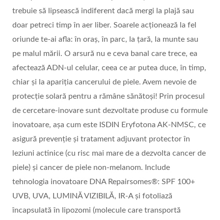
trebuie să lipsească indiferent dacă mergi la plajă sau
doar petreci timp în aer liber. Soarele acționează la fel
oriunde te-ai afla: în oraș, în parc, la țară, la munte sau
pe malul mării. O arsură nu e ceva banal care trece, ea
afectează ADN-ul celular, ceea ce ar putea duce, în timp,
chiar și la apariția cancerului de piele. Avem nevoie de
protecție solară pentru a rămâne sănătoși! Prin procesul
de cercetare-inovare sunt dezvoltate produse cu formule
inovatoare, așa cum este ISDIN Eryfotona AK-NMSC, ce
asigură prevenție și tratament adjuvant protector în
leziuni actinice (cu risc mai mare de a dezvolta cancer de
piele) și cancer de piele non-melanom. Include
tehnologia inovatoare DNA Repairsomes®: SPF 100+
UVB, UVA, LUMINĂ VIZIBILĂ, IR-A și fotoliază
încapsulată în lipozomi (molecule care transportă