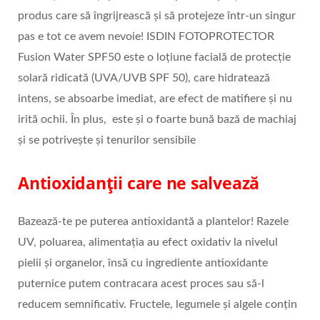
produs care să îngrijrească și să protejeze într-un singur
pas e tot ce avem nevoie! ISDIN FOTOPROTECTOR
Fusion Water SPF50 este o loțiune facială de protecție
solară ridicată (UVA/UVB SPF 50), care hidratează
intens, se absoarbe imediat, are efect de matifiere și nu
irită ochii. În plus, este și o foarte bună bază de machiaj
și se potrivește și tenurilor sensibile
Antioxidanții care ne salvează
Bazează-te pe puterea antioxidantă a plantelor! Razele
UV, poluarea, alimentația au efect oxidativ la nivelul
pielii și organelor, însă cu ingrediente antioxidante
puternice putem contracara acest proces sau să-l
reducem semnificativ. Fructele, legumele și algele conțin