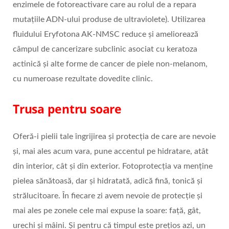
enzimele de fotoreactivare care au rolul de a repara
mutațiile ADN-ului produse de ultraviolete). Utilizarea
fluidului Eryfotona AK-NMSC reduce și ameliorează
câmpul de cancerizare subclinic asociat cu keratoza
actinică și alte forme de cancer de piele non-melanom,
cu numeroase rezultate dovedite clinic.
Trusa pentru soare
Oferă-i pielii tale îngrijirea și protecția de care are nevoie
și, mai ales acum vara, pune accentul pe hidratare, atât
din interior, cât și din exterior. Fotoprotecția va menține
pielea sănătoasă, dar și hidratată, adică fină, tonică și
strălucitoare. În fiecare zi avem nevoie de protecție și
mai ales pe zonele cele mai expuse la soare: față, gât,
urechi și mâini. Și pentru că timpul este prețios azi, un