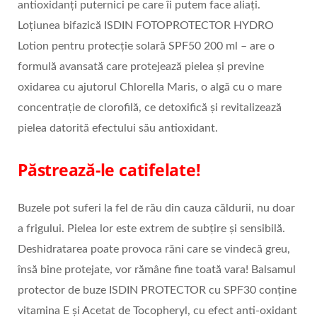
antioxidanți puternici pe care îi putem face aliați.
Loțiunea bifazică ISDIN FOTOPROTECTOR HYDRO
Lotion pentru protecție solară SPF50 200 ml – are o
formulă avansată care protejează pielea și previne
oxidarea cu ajutorul Chlorella Maris, o algă cu o mare
concentrație de clorofilă, ce detoxifică și revitalizează
pielea datorită efectului său antioxidant.
Păstrează-le catifelate!
Buzele pot suferi la fel de rău din cauza căldurii, nu doar
a frigului. Pielea lor este extrem de subțire și sensibilă.
Deshidratarea poate provoca răni care se vindecă greu,
însă bine protejate, vor rămâne fine toată vara! Balsamul
protector de buze ISDIN PROTECTOR cu SPF30 conține
vitamina E și Acetat de Tocopheryl, cu efect anti-oxidant