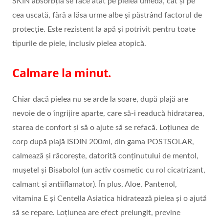
SKIN absorbția se face atât pe pielea umedă, cât și pe
cea uscată, fără a lăsa urme albe și păstrând factorul de
protecție. Este rezistent la apă și potrivit pentru toate
tipurile de piele, inclusiv pielea atopică.
Calmare la minut.
Chiar dacă pielea nu se arde la soare, după plajă are
nevoie de o îngrijire aparte, care să-i readucă hidratarea,
starea de confort și să o ajute să se refacă. Loțiunea de
corp după plajă ISDIN 200ml, din gama POSTSOLAR,
calmează și răcorește, datorită conținutului de mentol,
mușetel și Bisabolol (un activ cosmetic cu rol cicatrizant,
calmant și antiiflamator). În plus, Aloe, Pantenol,
vitamina E și Centella Asiatica hidratează pielea și o ajută
să se repare. Loțiunea are efect prelungit, previne