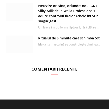
Netezire oricând, oriunde: noul 24/7
Silky Milk de la Wella Professionals
aduce controlul firelor rebele într-un
singur gest
Un leave in sub forma lăptoasă, fără clătire care completează rutina Ultimate Smooth și transformă…
Ritualul de 5 minute care schimbă tot
Eleganța masculină se construiește dimineața, în câteva minute și cu produsele potrivite. O rutină de…
COMENTARII RECENTE