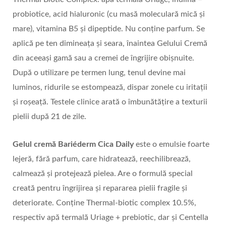
probiotice, acid hialuronic (cu masă moleculară mică și
mare), vitamina B5 și dipeptide. Nu conține parfum. Se
aplică pe ten dimineața și seara, înaintea Gelului Cremă
din aceeași gamă sau a cremei de îngrijire obișnuite.
După o utilizare pe termen lung, tenul devine mai
luminos, ridurile se estompează, dispar zonele cu iritații
și roșeață. Testele clinice arată o îmbunătățire a texturii
pielii după 21 de zile.
Gelul cremă Bariéderm
Cica Daily
este o emulsie foarte
lejeră, fără parfum, care hidratează, reechilibrează,
calmează și protejează pielea. Are o formulă special
creată pentru îngrijirea și repararea pielii fragile și
deteriorate. Conține Thermal-biotic complex 10.5%,
respectiv apă termală Uriage + prebiotic, dar și Centella