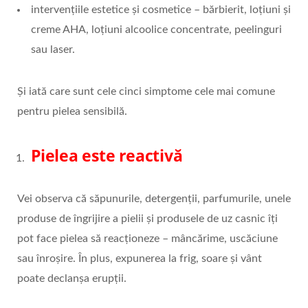
intervențiile estetice și cosmetice – bărbierit, loțiuni și
creme AHA, loțiuni alcoolice concentrate, peelinguri
sau laser.
Și iată care sunt cele cinci simptome cele mai comune
pentru pielea sensibilă.
Pielea este reactivă
Vei observa că săpunurile, detergenții, parfumurile, unele
produse de îngrijire a pielii și produsele de uz casnic îți
pot face pielea să reacționeze – mâncărime, uscăciune
sau înroșire. În plus, expunerea la frig, soare și vânt
poate declanșa erupții.