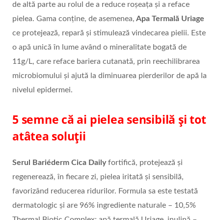
de altă parte au rolul de a reduce roșeața și a reface
pielea. Gama conține, de asemenea,
Apa Termală Uriage
ce protejează, repară și stimulează vindecarea pielii. Este
o apă unică în lume având o mineralitate bogată de
11g/L, care reface bariera cutanată, prin reechilibrarea
microbiomului și ajută la diminuarea pierderilor de apă la
nivelul epidermei.
5 semne că ai pielea sensibilă și tot
atâtea soluții
Serul Bariéderm Cica Daily
fortifică, protejează și
regenerează, în fiecare zi, pielea iritată și sensibilă,
favorizând reducerea ridurilor. Formula sa este testată
dermatologic și are 96% ingrediente naturale – 10,5%
Thermal Biotic Complex: apă termală Uriage, inulină –