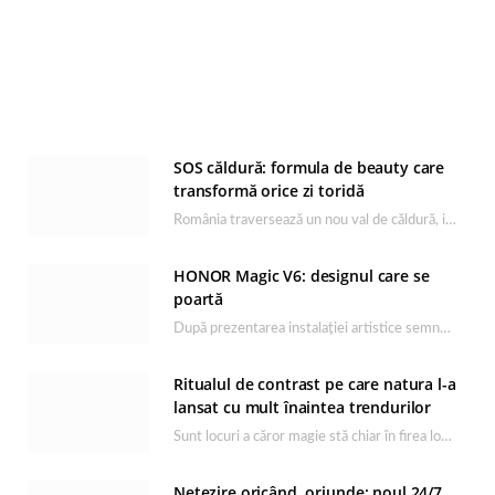
SOS căldură: formula de beauty care
transformă orice zi toridă
România traversează un nou val de căldură, iar rutina de îngrijire capătă un rol esențial…
HONOR Magic V6: designul care se
poartă
După prezentarea instalației artistice semnată de Catrinel Săbăciag în cadrul evenimentului de lansare HONOR Magic…
Ritualul de contrast pe care natura l-a
lansat cu mult înaintea trendurilor
Sunt locuri a căror magie stă chiar în firea lor naturală, iar Lacul Ursu din…
Netezire oricând, oriunde: noul 24/7