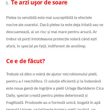
Te arzi ușor de soare
Pielea ta sensibilă este mai susceptibilă la efectele
nocive ale soarelui. Dacă pielea ta este deja iritată sau se
descuamează, ai un risc și mai mare pentru arsură. Ar
trebui să porți întotdeauna protecție solară când ești
afară, în special pe față, indiferent de anotimp.
Ce e de făcut?
Trebuie să dăm o mână de ajutor microbiomului pielii,
pentru a-l reechilibra. O soluție eficientă și la îndemână
este noua gamă de îngrijire a pielii Uriage Bariéderm Cica
Daily, special creată pentru pielea deteriorată și
fragilizată. Produsele au o formulă unică, bogată în apă
termală Uriage, ce întărește bariera pielii; inulină, un