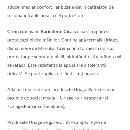
aduce imediat confort, iar buzele devin catifelate. Se
recomandă aplicarea la cel puțin 4 ore.
Crema de mâini Bariéderm Cica
izolează, repară și
protejează pielea mâinilor. Conține apă termală Uriage,
dar și miere de Manuka. Crema fină formează un scut
protector pe suprafața pielii, hidratând-o și ajutând-o să
se refacă. Este rezistentă la apă și are o toleranță
ridicată. Se poate aplica oricând simți nevoia.
Află mai multe despre produsele Uriage Bariederm pe
paginile de social media – Uriage.ro (Instagram) si
/Uriage.Romania (Facebook).
Produsele Uriage se găsesc într-o amplă rețea de