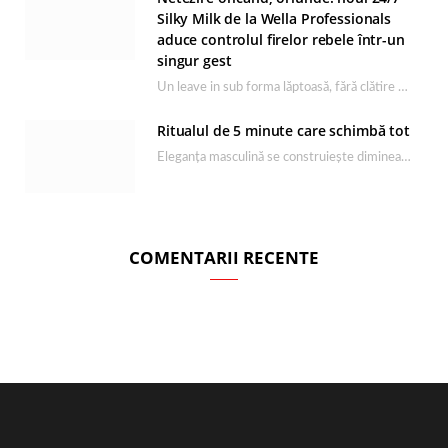
Silky Milk de la Wella Professionals
aduce controlul firelor rebele într-un
singur gest
Un leave in sub forma lăptoasă, fără clătire care completează rutina Ultimate Smooth și transformă…
Ritualul de 5 minute care schimbă tot
Eleganța masculină se construiește dimineața, în câteva minute și cu produsele potrivite. O rutină de…
COMENTARII RECENTE