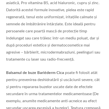
asiatică, Pro vitamina B5, acid hialuronic, cupru și zinc.
Datorită acestei formule inovative, pielea este rapid
regenerată, tenul este uniformizat, iritațiile calmate și
semnele de îmbătrânire întârziate. Este ideală pentru
persoanele care poartă mască de protecție timp
îndelungat sau care trăiesc într-un mediu poluat, dar și
după proceduri estetice și dermatocosmetice mai
agresive – bărbierit, microdermabraziuni, peelinguri sau
tratamente cu laser sau radio-frecvență.
Balsamul de buze Bariéderm Cica
poate fi folosit atât
pentru prevenirea deshidratării și uscăciunii severe, cât
și pentru repararea buzelor uscate date de efectele
secundare în urma tratamentelor medicamentoase (De
exemplu, anumite medicamente anti-acneice au efect
secundar uscarea excesivă a buzelor). Textura cremoasă