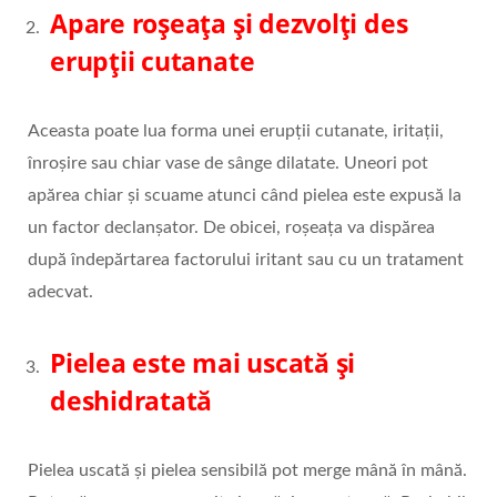
Apare roșeața și dezvolți des
erupții cutanate
Aceasta poate lua forma unei erupții cutanate, iritații,
înroșire sau chiar vase de sânge dilatate. Uneori pot
apărea chiar și scuame atunci când pielea este expusă la
un factor declanșator. De obicei, roșeața va dispărea
după îndepărtarea factorului iritant sau cu un tratament
adecvat.
Pielea este mai uscată și
deshidratată
Pielea uscată și pielea sensibilă pot merge mână în mână.