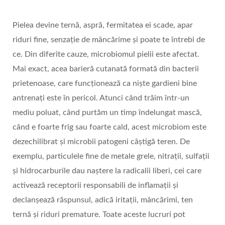
Pielea devine ternă, aspră, fermitatea ei scade, apar
riduri fine, senzație de mâncărime și poate te întrebi de
ce. Din diferite cauze, microbiomul pielii este afectat.
Mai exact, acea barieră cutanată formată din bacterii
prietenoase, care funcționează ca niște gardieni bine
antrenați este în pericol. Atunci când trăim într-un
mediu poluat, când purtăm un timp îndelungat mască,
când e foarte frig sau foarte cald, acest microbiom este
dezechilibrat și microbii patogeni câștigă teren. De
exemplu, particulele fine de metale grele, nitrații, sulfații
și hidrocarburile dau naștere la radicalii liberi, cei care
activează receptorii responsabili de inflamații și
declanșează răspunsul, adică iritații, mâncărimi, ten
ternă și riduri premature. Toate aceste lucruri pot