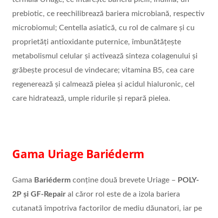
prebiotic, ce reechilibrează bariera microbiană, respectiv
microbiomul; Centella asiatică, cu rol de calmare și cu
proprietăți antioxidante puternice, îmbunătățește
metabolismul celular și activează sinteza colagenului și
grăbește procesul de vindecare; vitamina B5, cea care
regenerează și calmează pielea și acidul hialuronic, cel
care hidratează, umple ridurile și repară pielea.
Gama Uriage Bariéderm
Gama
Bariéderm
conține două brevete Uriage –
POLY-
2P și GF-Repair
al căror rol este de a izola bariera
cutanată împotriva factorilor de mediu dăunatori, iar pe