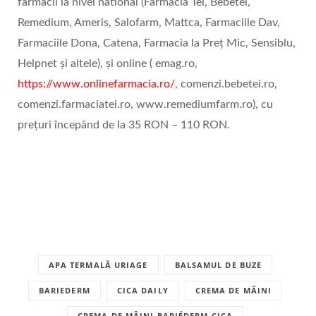
farmacii la nivel national (Farmacia Tei, Bebetei,
Remedium, Ameris, Salofarm, Mattca, Farmaciile Dav,
Farmaciile Dona, Catena, Farmacia la Preț Mic, Sensiblu,
Helpnet și altele), și online ( emag.ro,
https://www.onlinefarmacia.ro/
, comenzi.bebetei.ro,
comenzi.farmaciatei.ro, www.remediumfarm.ro), cu
prețuri începând de la 35 RON – 110 RON.
APA TERMALĂ URIAGE
BALSAMUL DE BUZE
BARIEDERM
CICA DAILY
CREMA DE MÂINI
CREMA DE MÂINI BARIÉDERM CICA