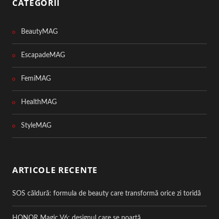
CATEGORII
BeautyMAG
EscapadeMAG
FemiMAG
HealthMAG
StyleMAG
ARTICOLE RECENTE
SOS căldură: formula de beauty care transformă orice zi toridă
HONOR Magic V6: designul care se poartă