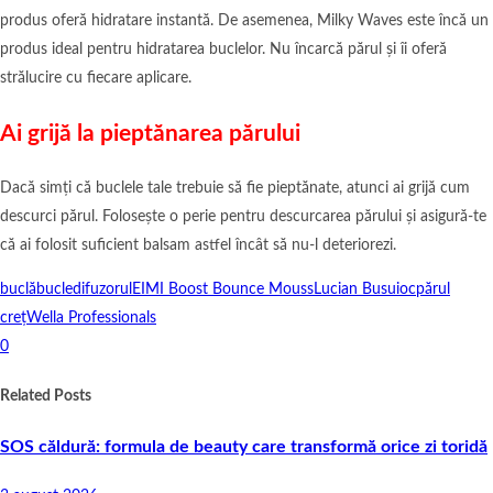
produs oferă hidratare instantă. De asemenea, Milky Waves este încă un
produs ideal pentru hidratarea buclelor. Nu încarcă părul și îi oferă
strălucire cu fiecare aplicare.
Ai grijă la pieptănarea părului
Dacă simți că buclele tale trebuie să fie pieptănate, atunci ai grijă cum
descurci părul. Folosește o perie pentru descurcarea părului și asigură-te
că ai folosit suficient balsam astfel încât să nu-l deteriorezi.
buclă
bucle
difuzorul
EIMI Boost Bounce Mouss
Lucian Busuioc
părul
creț
Wella Professionals
0
Related Posts
SOS căldură: formula de beauty care transformă orice zi toridă