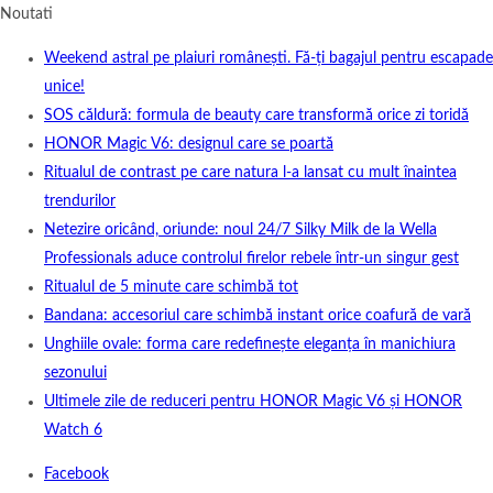
Noutati
Weekend astral pe plaiuri românești. Fă-ți bagajul pentru escapade
unice!
SOS căldură: formula de beauty care transformă orice zi toridă
HONOR Magic V6: designul care se poartă
Ritualul de contrast pe care natura l-a lansat cu mult înaintea
trendurilor
Netezire oricând, oriunde: noul 24/7 Silky Milk de la Wella
Professionals aduce controlul firelor rebele într-un singur gest
Ritualul de 5 minute care schimbă tot
Bandana: accesoriul care schimbă instant orice coafură de vară
Unghiile ovale: forma care redefinește eleganța în manichiura
sezonului
Ultimele zile de reduceri pentru HONOR Magic V6 și HONOR
Watch 6
Facebook