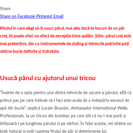
Share
Share on Facebook
Pinterest
Email
Modul în care alegi să-ți usuci părul, mai ales dacă te bucuri de un păr
creț, îți poate oferi un efect de excepție între spălări. Știm: părul creț este
mai pretențios, dar cu instrumentele de styling și tehnicile potrivite poți
obține bucle definite și hidratate.
Usucă părul cu ajutorul unui tricou
”Înainte de a opta pentru una dintre tehnicile de uscare a părului, află că
primul pas pe care trebuie să-l faci este acela de a îndepărta excesul de
apă din bucle”, explică Lucian Busuioc, Ambasador Internațional Wella
Professionals. Ia un tricou din bumbac pe care știi că nu-l mai porți și
înfășoară-l pe lungimea părului și pe vârfuri. În felul acesta, vei obține un
look natural și eviți ruperea firului de păr și deteriorarea lui.