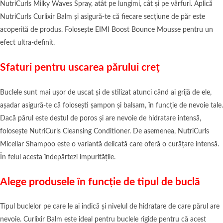
NutriCurls Milky Waves Spray, atât pe lungimi, cât și pe vârfuri. Aplică
NutriCurls Curlixir Balm și asigură-te că fiecare secțiune de păr este
acoperită de produs. Folosește EIMI Boost Bounce Mousse pentru un
efect ultra-definit.
Sfaturi pentru uscarea părului creț
Buclele sunt mai ușor de uscat și de stilizat atunci când ai grijă de ele,
așadar asigură-te că folosești șampon și balsam, în funcție de nevoie tale.
Dacă părul este destul de poros și are nevoie de hidratare intensă,
folosește NutriCurls Cleansing Conditioner. De asemenea, NutriCurls
Micellar Shampoo este o variantă delicată care oferă o curățare intensă.
În felul acesta îndepărtezi impuritățile.
Alege produsele în funcție de tipul de buclă
Tipul buclelor pe care le ai indică și nivelul de hidratare de care părul are
nevoie. Curlixir Balm este ideal pentru buclele rigide pentru că acest