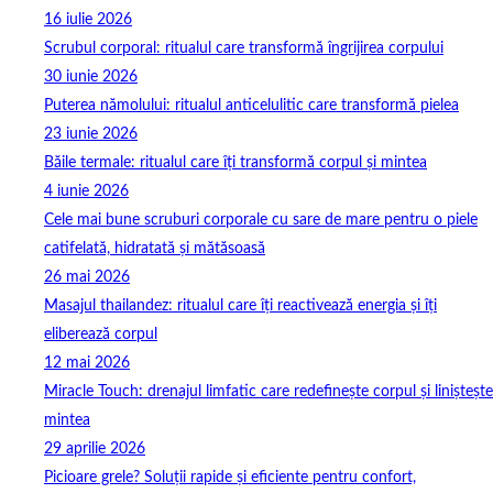
16 iulie 2026
Scrubul corporal: ritualul care transformă îngrijirea corpului
30 iunie 2026
Puterea nămolului: ritualul anticelulitic care transformă pielea
23 iunie 2026
Băile termale: ritualul care îți transformă corpul și mintea
4 iunie 2026
Cele mai bune scruburi corporale cu sare de mare pentru o piele
catifelată, hidratată și mătăsoasă
26 mai 2026
Masajul thailandez: ritualul care îți reactivează energia și îți
eliberează corpul
12 mai 2026
Miracle Touch: drenajul limfatic care redefinește corpul și liniștește
mintea
29 aprilie 2026
Picioare grele? Soluții rapide și eficiente pentru confort,