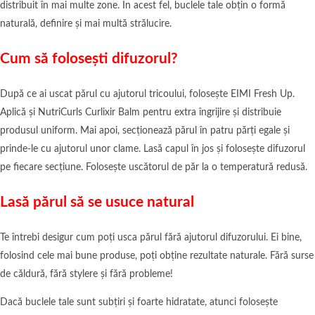
distribuit în mai multe zone. În acest fel, buclele tale obțin o formă
naturală, definire și mai multă strălucire.
Cum să folosești difuzorul?
După ce ai uscat părul cu ajutorul tricoului, folosește EIMI Fresh Up.
Aplică și NutriCurls Curlixir Balm pentru extra îngrijire și distribuie
produsul uniform. Mai apoi, secționează părul în patru părți egale și
prinde-le cu ajutorul unor clame. Lasă capul în jos și folosește difuzorul
pe fiecare secțiune. Folosește uscătorul de păr la o temperatură redusă.
Lasă părul să se usuce natural
Te întrebi desigur cum poți usca părul fără ajutorul difuzorului. Ei bine,
folosind cele mai bune produse, poți obține rezultate naturale. Fără surse
de căldură, fără stylere și fără probleme!
Dacă buclele tale sunt subțiri și foarte hidratate, atunci folosește