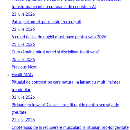
transformarea într-o companie de ecosistem AI
23 iulie 2026
Patru parfumuri, patru stări, zero reguli
23 iulie 2026
5 culori de lac de unghii must‑have pentru vara 2026
21 iulie 2026
Cum rămâne părul neted și disciplinat toată vara?
20 iulie 2026
Previous
Next
HealthMAG
Ritualul de contrast pe care natura l-a lansat cu mult înaintea
trendurilor
31 iulie 2026
Picioare grele vara? Cauze și soluții rapide pentru senzația de
greutate
21 iulie 2026
Crioterapia: de la recuperare musculară la ritualuri pro‑longevitate