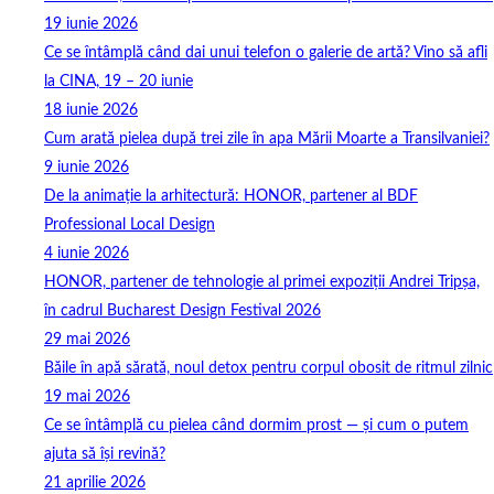
19 iunie 2026
Ce se întâmplă când dai unui telefon o galerie de artă? Vino să afli
la CINA, 19 – 20 iunie
18 iunie 2026
Cum arată pielea după trei zile în apa Mării Moarte a Transilvaniei?
9 iunie 2026
De la animație la arhitectură: HONOR, partener al BDF
Professional Local Design
4 iunie 2026
HONOR, partener de tehnologie al primei expoziții Andrei Tripșa,
în cadrul Bucharest Design Festival 2026
29 mai 2026
Băile în apă sărată, noul detox pentru corpul obosit de ritmul zilnic
19 mai 2026
Ce se întâmplă cu pielea când dormim prost — și cum o putem
ajuta să își revină?
21 aprilie 2026