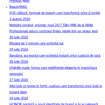
Previous
Next
BeautyMAG
SOS căldură: formula de beauty care transformă orice zi toridă
3 august 2026
Netezire oricând, oriunde: noul 24/7 Silky Milk de la Wella
Professionals aduce controlul firelor rebele într-un singur gest
30 iulie 2026
Ritualul de 5 minute care schimbă tot
29 iulie 2026
Bandana: accesoriul care schimbă instant orice coafură de vară
28 iulie 2026
Unghiile ovale: forma care redefinește eleganța în manichiura
sezonului
27 iulie 2026
Wet bob-ul revine în forță: coafura care transformă orice look în
instant glam
24 iulie 2026
HONOR prezintă o nouă identitate de brand și își accelerează