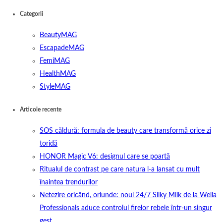
Categorii
BeautyMAG
EscapadeMAG
FemiMAG
HealthMAG
StyleMAG
Articole recente
SOS căldură: formula de beauty care transformă orice zi
toridă
HONOR Magic V6: designul care se poartă
Ritualul de contrast pe care natura l-a lansat cu mult
înaintea trendurilor
Netezire oricând, oriunde: noul 24/7 Silky Milk de la Wella
Professionals aduce controlul firelor rebele într-un singur
gest