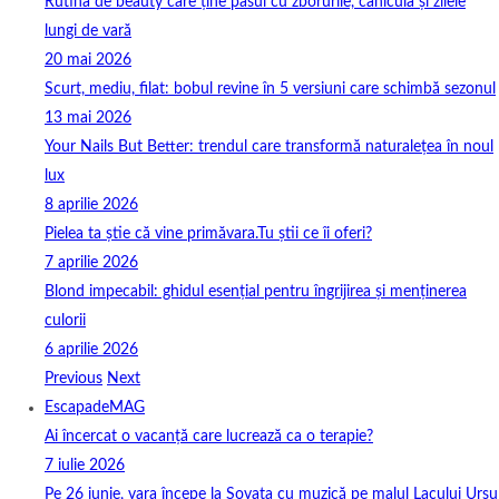
Rutina de beauty care ține pasul cu zborurile, canicula și zilele
lungi de vară
20 mai 2026
Scurt, mediu, filat: bobul revine în 5 versiuni care schimbă sezonul
13 mai 2026
Your Nails But Better: trendul care transformă naturalețea în noul
lux
8 aprilie 2026
Pielea ta știe că vine primăvara.Tu știi ce îi oferi?
7 aprilie 2026
Blond impecabil: ghidul esențial pentru îngrijirea și menținerea
culorii
6 aprilie 2026
Previous
Next
EscapadeMAG
Ai încercat o vacanță care lucrează ca o terapie?
7 iulie 2026
Pe 26 iunie, vara începe la Sovata cu muzică pe malul Lacului Ursu