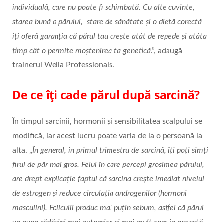
individuală, care nu poate fi schimbată. Cu alte cuvinte,
starea bună a părului, stare de sănătate și o dietă corectă
îți oferă garanția că părul tau crește atât de repede și atâta
timp cât o permite moștenirea ta genetică
.”, adaugă
trainerul Wella Professionals.
De ce îți cade părul după sarcină?
În timpul sarcinii, hormonii și sensibilitatea scalpului se
modifică, iar acest lucru poate varia de la o persoană la
alta. „
În general, în primul trimestru de sarcină, îți poți simți
firul de păr mai gros. Felul în care percepi grosimea părului,
are drept explicație faptul că sarcina crește imediat nivelul
de estrogen și reduce circulația androgenilor (hormoni
masculini). Foliculii produc mai puțin sebum, astfel că părul
va avea rădăcini mai puternice și mai mult corp în această