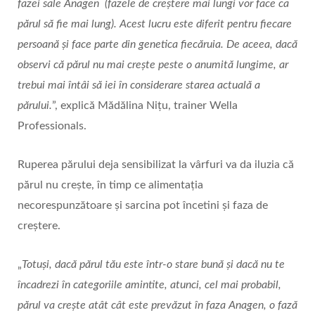
fazei sale Anagen (fazele de creștere mai lungi vor face ca
părul să fie mai lung). Acest lucru este diferit pentru fiecare
persoană și face parte din genetica fiecăruia. De aceea, dacă
observi că părul nu mai crește peste o anumită lungime, ar
trebui mai întâi să iei în considerare starea actuală a
părului.
”, explică Mădălina Nițu, trainer Wella
Professionals.
Ruperea părului deja sensibilizat la vârfuri va da iluzia că
părul nu crește, în timp ce alimentația
necorespunzătoare și sarcina pot încetini și faza de
creștere.
„
Totuși, dacă părul tău este într-o stare bună și dacă nu te
încadrezi în categoriile amintite, atunci, cel mai probabil,
părul va crește atât cât este prevăzut în faza Anagen, o fază