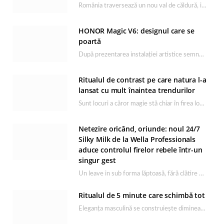
România traversează un nou val de căldură, iar rutina de îngrijire capătă un rol esențial…
HONOR Magic V6: designul care se
poartă
După prezentarea instalației artistice semnată de Catrinel Săbăciag în cadrul evenimentului de lansare HONOR Magic…
Ritualul de contrast pe care natura l-a
lansat cu mult înaintea trendurilor
Sunt locuri a căror magie stă chiar în firea lor naturală, iar Lacul Ursu din…
Netezire oricând, oriunde: noul 24/7
Silky Milk de la Wella Professionals
aduce controlul firelor rebele într-un
singur gest
Un leave in sub forma lăptoasă, fără clătire care completează rutina Ultimate Smooth și transformă…
Ritualul de 5 minute care schimbă tot
Eleganța masculină se construiește dimineața, în câteva minute și cu produsele potrivite. O rutină de…