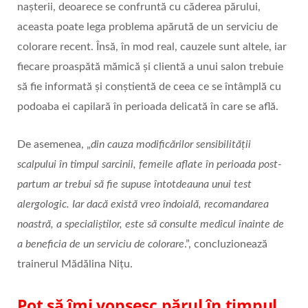
nașterii, deoarece se confruntă cu căderea părului,
aceasta poate lega problema apărută de un serviciu de
colorare recent. Însă, în mod real, cauzele sunt altele, iar
fiecare proaspătă mămică și clientă a unui salon trebuie
să fie informată și conștientă de ceea ce se întâmplă cu
podoaba ei capilară în perioada delicată în care se află.
De asemenea, „
din cauza modificărilor sensibilității
scalpului în timpul sarcinii, femeile aflate în perioada post-
partum ar trebui să fie supuse întotdeauna unui test
alergologic. Iar dacă există vreo îndoială, recomandarea
noastră, a specialiștilor, este să consulte medicul înainte de
a beneficia de un serviciu de colorare
.”, concluzionează
trainerul Mădălina Nițu.
Pot să îmi vopsesc părul în timpul