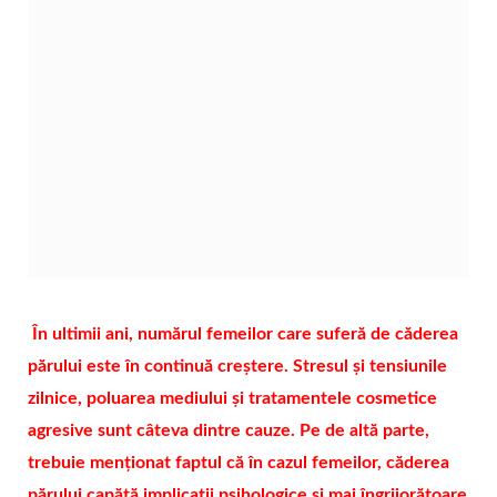
În ultimii ani, numărul femeilor care suferă de căderea
părului este în continuă creștere. Stresul și tensiunile
zilnice, poluarea mediului și tratamentele cosmetice
agresive sunt câteva dintre cauze. Pe de altă parte,
trebuie menționat faptul că în cazul femeilor, căderea
părului capătă implicații psihologice și mai îngrijorătoare