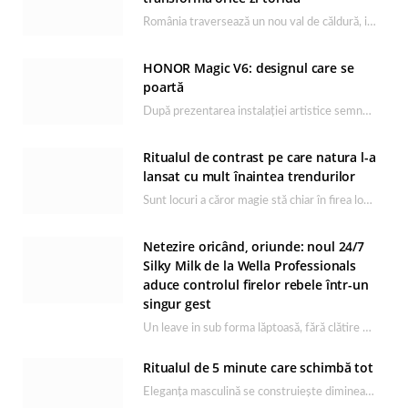
România traversează un nou val de căldură, iar rutina de îngrijire capătă un rol esențial…
HONOR Magic V6: designul care se
poartă
După prezentarea instalației artistice semnată de Catrinel Săbăciag în cadrul evenimentului de lansare HONOR Magic…
Ritualul de contrast pe care natura l-a
lansat cu mult înaintea trendurilor
Sunt locuri a căror magie stă chiar în firea lor naturală, iar Lacul Ursu din…
Netezire oricând, oriunde: noul 24/7
Silky Milk de la Wella Professionals
aduce controlul firelor rebele într-un
singur gest
Un leave in sub forma lăptoasă, fără clătire care completează rutina Ultimate Smooth și transformă…
Ritualul de 5 minute care schimbă tot
Eleganța masculină se construiește dimineața, în câteva minute și cu produsele potrivite. O rutină de…