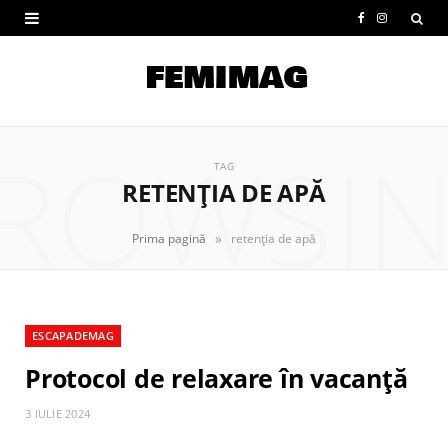
F
I
a
n
c
s
e
t
ROWSI
b
a
TAG
RETENȚIA DE APĂ
o
g
o
r
»
Prima pagină
retenția de apă
k
a
m
ESCAPADEMAG
Protocol de relaxare în vacanță
3 IULIE 2024