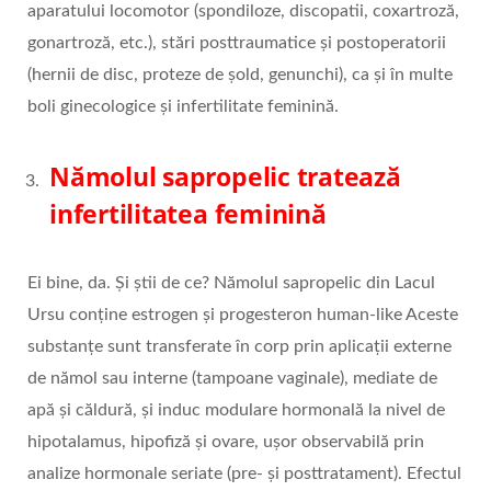
aparatului locomotor (spondiloze, discopatii, coxartroză,
gonartroză, etc.), stări posttraumatice și postoperatorii
(hernii de disc, proteze de șold, genunchi), ca și în multe
boli ginecologice și infertilitate feminină.
Nămolul sapropelic tratează
infertilitatea feminină
Ei bine, da. Și știi de ce? Nămolul sapropelic din Lacul
Ursu conține estrogen și progesteron human-like Aceste
substanțe sunt transferate în corp prin aplicații externe
de nămol sau interne (tampoane vaginale), mediate de
apă și căldură, și induc modulare hormonală la nivel de
hipotalamus, hipofiză și ovare, ușor observabilă prin
analize hormonale seriate (pre- și posttratament). Efectul