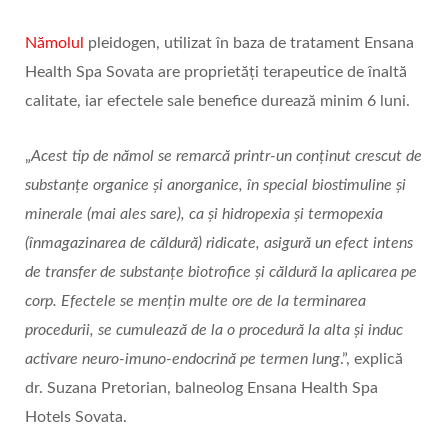
Nămolul
pleidogen, utilizat în baza de tratament Ensana
Health Spa Sovata are proprietăți terapeutice de înaltă
calitate, iar efectele sale benefice durează minim 6 luni.
„
Acest tip de nămol se remarcă printr-un conținut crescut de
substanțe organice și anorganice, în special biostimuline și
minerale (mai ales sare), ca și hidropexia și termopexia
(înmagazinarea de căldură) ridicate, asigură un efect intens
de transfer de substanțe biotrofice și căldură la aplicarea pe
corp. Efectele se mențin multe ore de la terminarea
procedurii, se cumulează de la o procedură la alta și induc
activare neuro-imuno-endocrină pe termen lung
.”, explică
dr. Suzana Pretorian, balneolog Ensana Health Spa
Hotels Sovata.