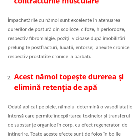
contracturile musculare
Împachetările cu nămol sunt excelente în atenuarea
durerilor de postură din scolioze, cifoze, hiperlordoze,
respectiv fibromialgie, poziții vicioase după imobilizări
prelungite postfracturi, luxații, entorse; anexite cronice,
respectiv prostatite cronice la bărbați.
Acest nămol topește durerea și
elimină retenția de apă
Odată aplicat pe piele, nămolul determină o vasodilatație
intensă care permite îndepărtarea toxinelor și transferul
de substanțe organice în corp, cu efect regenerator, de
întinerire. Toate aceste efecte sunt de folos în bolile