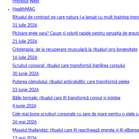
Previous
Next
HealthMAG
Ritualul de contrast pe care natura l-a lansat cu mult înaintea tren
31 iulie 2026
Picioare grele vara? Cauze și soluții rapide pentru senzația de greut
21 iulie 2026
Crioterapia: de la recuperare musculară la ritualuri pro‑longevitate
16 iulie 2026
Scrubul corporal: ritualul care transformă îngrijirea corpului
30 iunie 2026
Puterea nămolului: ritualul anticelulitic care transformă pielea
23 iunie 2026
Băile termale: ritualul care îți transformă corpul și mintea
4 iunie 2026
Cele mai bune scruburi corporale cu sare de mare pentru o piele ca
26 mai 2026
Masajul thailandez: ritualul care îți reactivează energia și îți elibere
12 mai 2026