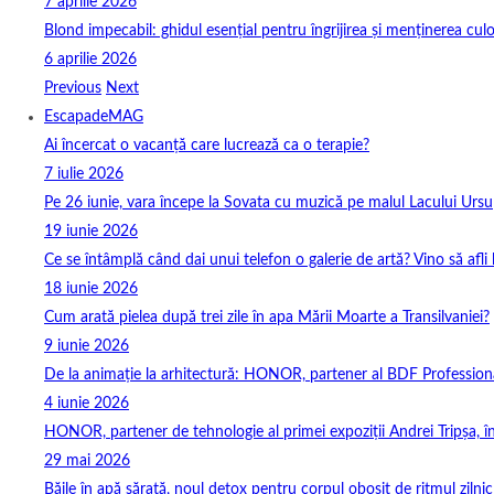
7 aprilie 2026
Blond impecabil: ghidul esențial pentru îngrijirea și menținerea culo
6 aprilie 2026
Previous
Next
EscapadeMAG
Ai încercat o vacanță care lucrează ca o terapie?
7 iulie 2026
Pe 26 iunie, vara începe la Sovata cu muzică pe malul Lacului Ursu
19 iunie 2026
Ce se întâmplă când dai unui telefon o galerie de artă? Vino să afli
18 iunie 2026
Cum arată pielea după trei zile în apa Mării Moarte a Transilvaniei?
9 iunie 2026
De la animație la arhitectură: HONOR, partener al BDF Profession
4 iunie 2026
HONOR, partener de tehnologie al primei expoziții Andrei Tripșa, 
29 mai 2026
Băile în apă sărată, noul detox pentru corpul obosit de ritmul zilnic