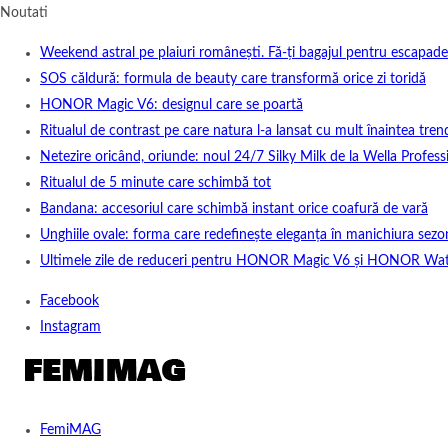
Noutati
Weekend astral pe plaiuri românești. Fă-ți bagajul pentru escapade
SOS căldură: formula de beauty care transformă orice zi toridă
HONOR Magic V6: designul care se poartă
Ritualul de contrast pe care natura l-a lansat cu mult înaintea tren
Netezire oricând, oriunde: noul 24/7 Silky Milk de la Wella Professi
Ritualul de 5 minute care schimbă tot
Bandana: accesoriul care schimbă instant orice coafură de vară
Unghiile ovale: forma care redefinește eleganța în manichiura sezo
Ultimele zile de reduceri pentru HONOR Magic V6 și HONOR Wa
Facebook
Instagram
FemiMAG