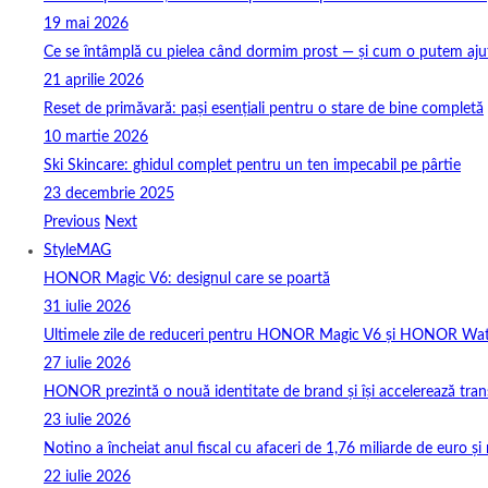
19 mai 2026
Ce se întâmplă cu pielea când dormim prost — și cum o putem ajuta
21 aprilie 2026
Reset de primăvară: pași esențiali pentru o stare de bine completă
10 martie 2026
Ski Skincare: ghidul complet pentru un ten impecabil pe pârtie
23 decembrie 2025
Previous
Next
StyleMAG
HONOR Magic V6: designul care se poartă
31 iulie 2026
Ultimele zile de reduceri pentru HONOR Magic V6 și HONOR Wa
27 iulie 2026
HONOR prezintă o nouă identitate de brand și își accelerează tra
23 iulie 2026
Notino a încheiat anul fiscal cu afaceri de 1,76 miliarde de euro și 
22 iulie 2026