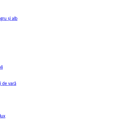
gru și alb
li
i de vară
lux