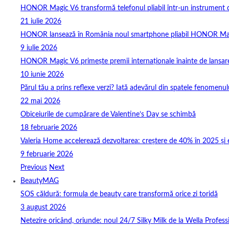
HONOR Magic V6 transformă telefonul pliabil într-un instrument de 
21 iulie 2026
HONOR lansează în România noul smartphone pliabil HONOR Ma
9 iulie 2026
HONOR Magic V6 primește premii internaționale înainte de lansar
10 iunie 2026
Părul tău a prins reflexe verzi? Iată adevărul din spatele fenomenulu
22 mai 2026
Obiceiurile de cumpărare de Valentine’s Day se schimbă
18 februarie 2026
Valeria Home accelerează dezvoltarea: creștere de 40% în 2025 și 
9 februarie 2026
Previous
Next
BeautyMAG
SOS căldură: formula de beauty care transformă orice zi toridă
3 august 2026
Netezire oricând, oriunde: noul 24/7 Silky Milk de la Wella Professi