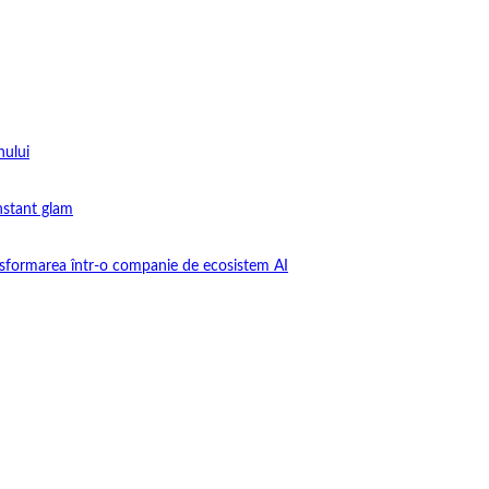
nului
instant glam
nsformarea într-o companie de ecosistem AI