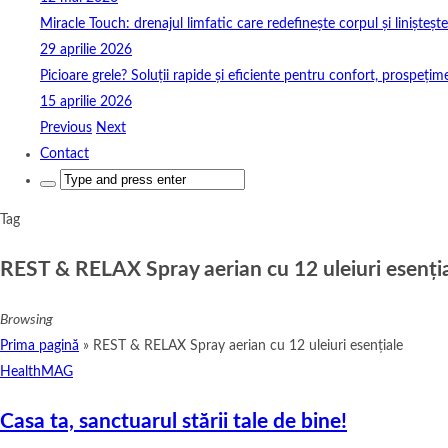
Miracle Touch: drenajul limfatic care redefinește corpul și linișteșt
29 aprilie 2026
Picioare grele? Soluții rapide și eficiente pentru confort, prospețim
15 aprilie 2026
Previous
Next
Contact
Search
for:
Tag
REST & RELAX Spray aerian cu 12 uleiuri esenți
Browsing
Prima pagină
»
REST & RELAX Spray aerian cu 12 uleiuri esențiale
HealthMAG
Casa ta, sanctuarul stării tale de bine!