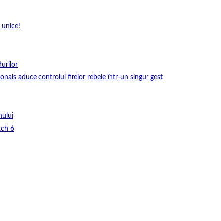
 unice!
durilor
onals aduce controlul firelor rebele într-un singur gest
nului
tch 6