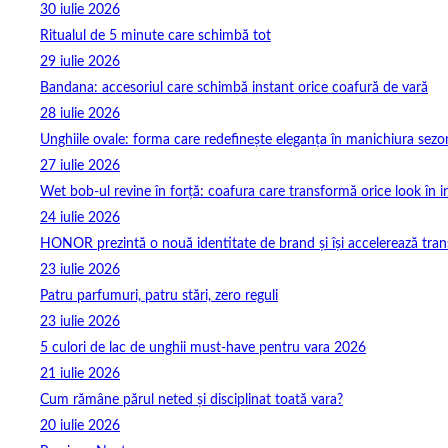
30 iulie 2026
Ritualul de 5 minute care schimbă tot
29 iulie 2026
Bandana: accesoriul care schimbă instant orice coafură de vară
28 iulie 2026
Unghiile ovale: forma care redefinește eleganța în manichiura sezo
27 iulie 2026
Wet bob-ul revine în forță: coafura care transformă orice look în 
24 iulie 2026
HONOR prezintă o nouă identitate de brand și își accelerează tra
23 iulie 2026
Patru parfumuri, patru stări, zero reguli
23 iulie 2026
5 culori de lac de unghii must‑have pentru vara 2026
21 iulie 2026
Cum rămâne părul neted și disciplinat toată vara?
20 iulie 2026