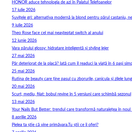
HONOR aduce tehnologia de azi în Palatul Telefoanelor
17 iulie 2026
Șuvițele gri: alternativa modernă la blond pentru părul castaniu, ne
9 iulie 2026
Theo Rose face cel mai neașteptat switch al anului
12 iunie 2026
Vara părului glossy: hidratare inteligentă și styling lejer
27 mai 2026
Păr deteriorat de la placă? Iată cum îl readuci la viață în 6 pași simp
25 mai 2026
Rutina de beauty care ține pasul cu zborurile, canicula și zilele lung
20 mai 2026
Scurt, mediu, filat: bobul revine în 5 versiuni care schimbă sezonul
13 mai 2026
Your Nails But Better: trendul care transformă naturalețea în noul 
8 aprilie 2026
Pielea ta știe că vine primăvara.Tu știi ce îi oferi?