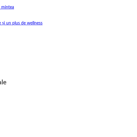
e mintea
e și un plus de wellness
ale