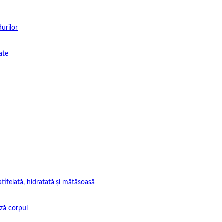
durilor
ate
tifelată, hidratată și mătăsoasă
ază corpul