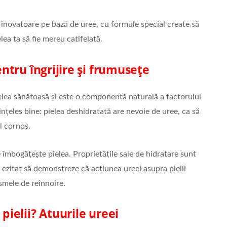
 inovatoare pe bază de uree, cu formule special create să
lea ta să fie mereu catifelată.
entru îngrijire și frumusețe
elea sănătoasă și este o componentă naturală a factorului
nțeles bine: pielea deshidratată are nevoie de uree, ca să
l cornos.
îmbogățește pielea. Proprietățile sale de hidratare sunt
 ezitat să demonstreze că acțiunea ureei asupra pielii
smele de reînnoire.
pielii?
Atuurile ureei