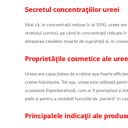
Secretul concentrațiilor ureei
Știai că, în concentrații reduse (≤ al 10%), ureea ar
stratului cornos), pe când în concentrații ridicate (>
detașarea celulelor moarte de suprafață și, în consec
Proprietățile cosmetice ale uree
Ureea are capacitatea de a reține apa foarte effici
creme hidratante. Tot așa, ureea este utilizată pent
scuamoză (hiperkeratoză), cum ar fi psoriazisul și iht
pielii și pentru a restabili funcțiile de „barieră” în c
Principalele indicații ale produs