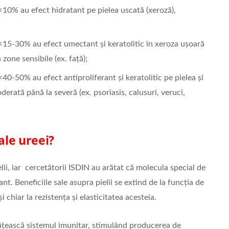
10% au efect hidratant pe pielea uscată (xeroză),
<15-30% au efect umectant și keratolitic în xeroza ușoară
zone sensibile (ex. față);
0-50% au efect antiproliferant și keratolitic pe pielea și
derată până la severă (ex. psoriasis, calusuri, veruci,
ale ureei?
lii, iar cercetătorii ISDIN au arătat că molecula special de
t. Beneficiile sale asupra pielii se extind de la funcția de
i chiar la rezistența și elasticitatea acesteia.
tățească sistemul imunitar, stimulând producerea de