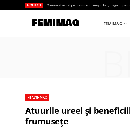
NOUTATI
Weekend astral pe plaiuri românești. Fă-ți bagajul pen
FEMIMAG
B
HEALTHMAG
Atuurile ureei și beneficiil
frumusețe