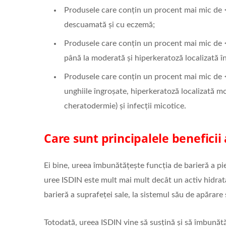
Produsele care conțin un procent mai mic de <
descuamată și cu eczemă;
Produsele care conțin un procent mai mic de 
până la moderată și hiperkeratoză localizată în 
Produsele care conțin un procent mai mic de <4
unghiile îngroșate, hiperkeratoză localizată mo
cheratodermie) și infecții micotice.
Care sunt principalele beneficii 
Ei bine, ureea îmbunătățește funcția de barieră a pie
uree ISDIN este mult mai mult decât un activ hidratan
barieră a suprafeței sale, la sistemul său de apărare ș
Totodată, ureea ISDIN vine să susțină și să îmbună