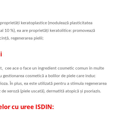
e proprietăți keratoplastice (modulează plasticitatea
 al 10 %), ea are proprietăți keratolitice: promovează
ință, regenerarea pielii;
i
ent, cee ace o face un ingredient cosmetic comun în multe
ru gestionarea cosmetică a bolilor de piele care induc
ioza. În plus, ea este utilizată pentru a stimula regenerarea
az de xeroză (piele uscată), dermatită atopică și psoriazis.
elor cu uree ISDIN: