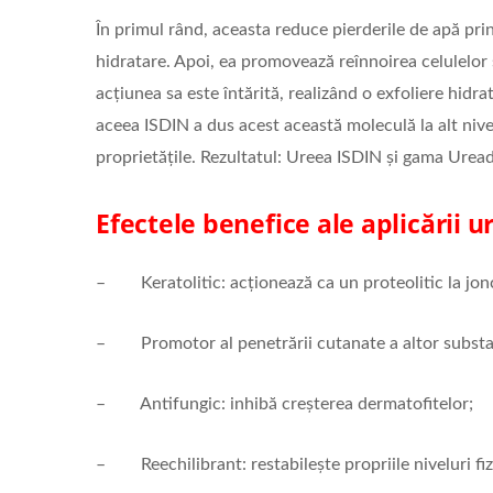
În primul rând, aceasta reduce pierderile de apă prin
hidratare. Apoi, ea promovează reînnoirea celulelor ș
acțiunea sa este întărită, realizând o exfoliere hidr
aceea ISDIN a dus acest această moleculă la alt nivel:
proprietățile. Rezultatul: Ureea ISDIN și gama Uread
Efectele benefice ale aplicării u
– Keratolitic: acționează ca un proteolitic la joncț
– Promotor al penetrării cutanate a altor substa
– Antifungic: inhibă creșterea dermatofitelor;
– Reechilibrant: restabilește propriile niveluri fizi