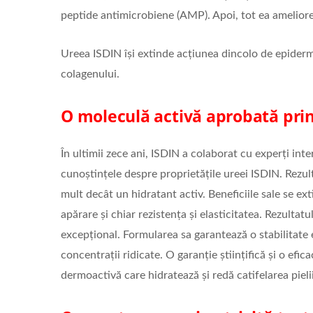
peptide antimicrobiene (AMP). Apoi, tot ea ameliore
Ureea ISDIN își extinde acțiunea dincolo de epidermă
colagenului.
O moleculă activă aprobată prin
În ultimii zece ani, ISDIN a colaborat cu experți in
cunoștințele despre proprietățile ureei ISDIN. Rezul
mult decât un hidratant activ. Beneficiile sale se ext
apărare și chiar rezistența și elasticitatea. Rezultat
excepțional. Formularea sa garantează o stabilitate e
concentrații ridicate. O garanție științifică și o efi
dermoactivă care hidratează și redă catifelarea pielii