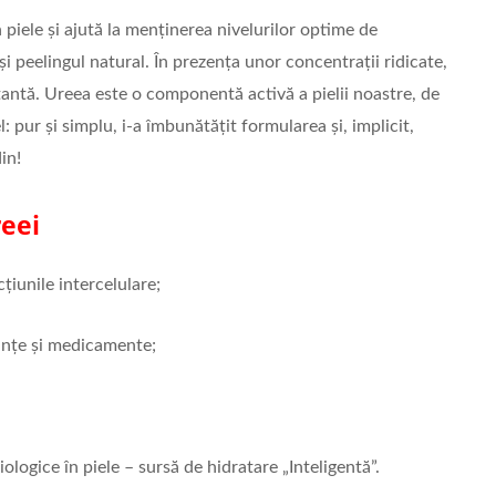
 piele și ajută la menținerea nivelurilor optime de
i peelingul natural. În prezența unor concentrații ridicate,
atantă. Ureea este o componentă activă a pielii noastre, de
 pur și simplu, i-a îmbunătățit formularea și, implicit,
in!
reei
iunile intercelulare;
nțe și medicamente;
ologice în piele – sursă de hidratare „Inteligentă”.