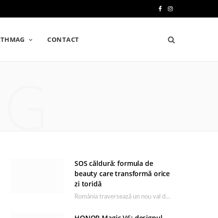
F
I
a
n
LTHMAG
CONTACT
c
s
e
t
NG
b
a
o
g
o
r
k
a
m
SOS căldură: formula de
beauty care transformă orice
zi toridă
România traversează un nou val de căldură, iar rutina de îngrijire capătă un rol esențial…
HONOR Magic V6: designul