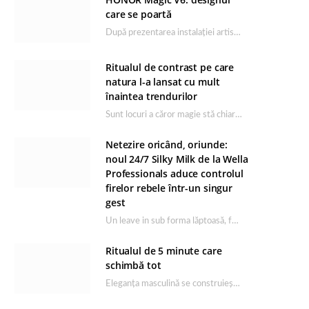
care se poartă
După prezentarea instalației artistice semnată de Catrinel Săbăciag în cadrul evenimentului de lansare HONOR Magic…
Ritualul de contrast pe care
natura l-a lansat cu mult
înaintea trendurilor
Sunt locuri a căror magie stă chiar în firea lor naturală, iar Lacul Ursu din…
Netezire oricând, oriunde:
noul 24/7 Silky Milk de la Wella
Professionals aduce controlul
firelor rebele într-un singur
gest
Un leave in sub forma lăptoasă, fără clătire care completează rutina Ultimate Smooth și transformă…
Ritualul de 5 minute care
schimbă tot
Eleganța masculină se construiește dimineața, în câteva minute și cu produsele potrivite. O rutină de…