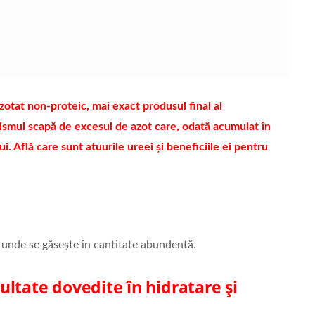
tat non-proteic, mai exact produsul final al
anismul scapă de excesul de azot care, odată acumulat în
i. Află care sunt atuurile ureei și beneficiile ei pentru
, unde se găsește în cantitate abundentă.
ltate dovedite în hidratare și