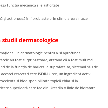
ază funcția mecanică și elasticitate
 și acționează în fibroblaste prin stimularea sintezei
 studii dermatologice
ternaționali în dermatologie pentru a-și aprofunda
tatele au fost surprinzătoare, arătând că a fost mult mai
ind de la funcția de barieră la suprafața sa, sistemul său de
ul acestei cercetări este ISDIN Uree, un ingredient activ
xcelentă și biodisponibilitate topică chiar și la
cacitate superioară care fac din Ureadin o linie de hidratare
.