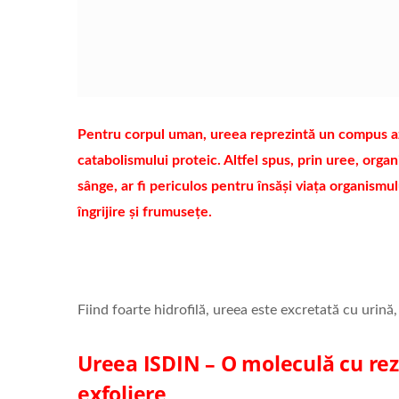
Pentru corpul uman, ureea reprezintă un compus azo
catabolismului proteic. Altfel spus, prin uree, org
sânge, ar fi periculos pentru însăși viața organismulu
îngrijire și frumusețe.
Fiind foarte hidrofilă, ureea este excretată cu urină
Ureea ISDIN – O moleculă cu rezu
exfoliere