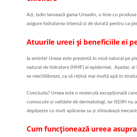
Azi, Isdin lansează gama Ureadin, o linie cu produse
asigure hidratarea intensă și de durată pentru ca pie
Atuurile ureei și beneficiile ei p
Ia aminte! Ureea este prezentă în mod natural pe pi
natural de hidratare (NMF) al epidermei. Așadar, ai î
se reechilibreze, ca să rețină mai multă apă în stratu
Concluzia? Ureea este o moleculă excepțională care 
cunoscute și validate de dermatologi, iar ISDIN nu a
depășește cu mult apărarea sa și stimulează mecani
Cum funcționeazã ureea asupra 