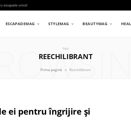
tru escapade unice!
ESCAPADEMAG
STYLEMAG
BEAUTYMAG
HEA
ROWSI
TAG
REECHILIBRANT
»
Prima pagină
Reechilibrant
e ei pentru îngrijire și