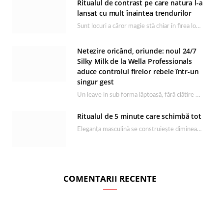
Ritualul de contrast pe care natura l-a
lansat cu mult înaintea trendurilor
Sunt locuri a căror magie stă chiar în firea lor natura
Netezire oricând, oriunde: noul 24/7
Silky Milk de la Wella Professionals
aduce controlul firelor rebele într-un
singur gest
Un leave in sub forma lăptoasă, fără clătire care c
Ritualul de 5 minute care schimbă tot
Eleganța masculină se construiește dimineața, în câ
COMENTARII RECENTE