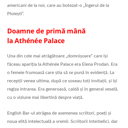
americani de la noi, care au botezat-o „Îngerul de la
Ploiești”.
Doamne de primă mână
la
Athénée Palace
Una din cele mai atrăgătoare „domnișoare” care își
făceau apariția la Athénée Palace era Elena Prodan. Era
o femeie frumoasă care știa să se pună în evidență. La
recepții venea ultima, după ce soseau toți invitații, și își
regiza intrarea. Era generoasă, caldă și în general veselă,
cu o viziune mai libertină despre viață.
English Bar-ul atrăgea de asemenea scriitori, poeți și
noua elită intelectuală a vremii. Scriitorii interbelici, dar