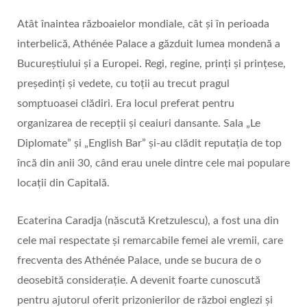
Atât înaintea războaielor mondiale, cât și în perioada
interbelică, Athénée Palace a găzduit lumea mondenă a
Bucureștiului și a Europei. Regi, regine, prinți și prințese,
președinți și vedete, cu toții au trecut pragul
somptuoasei clădiri. Era locul preferat pentru
organizarea de recepții și ceaiuri dansante. Sala „Le
Diplomate” și „English Bar” și-au clădit reputația de top
încă din anii 30, când erau unele dintre cele mai populare
locații din Capitală.
Ecaterina Caradja (născută Kretzulescu), a fost una din
cele mai respectate și remarcabile femei ale vremii, care
frecventa des Athénée Palace, unde se bucura de o
deosebită considerație. A devenit foarte cunoscută
pentru ajutorul oferit prizonierilor de război englezi și