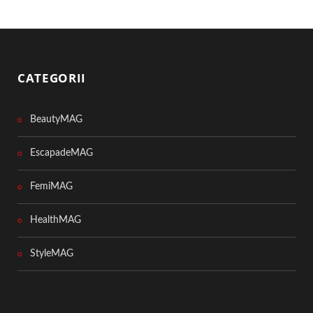
CATEGORII
BeautyMAG
EscapadeMAG
FemiMAG
HealthMAG
StyleMAG