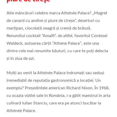
Alte mâncăruri celebre marca Athénée Palace? „Magret
de canard cu andive și piure de cireșe”, deserturi cu
marțipan, ciocolată neagră și cremă de brânză.
Renumitul cocktail “Amalfi”, de altfel, favoritul Contesei
Waldeck, autoarea cărții “Athene Palace
”
, este una
dintre cele mai renumite băuturi, cu care te poți delecta
și în ziua de azi.
Mulți au venit la Athénée Palace îndrumați sau seduși
iremediabil de reputația gastronomică a locației. Un
exemplu? Preşedintele american Richard Nixon. În 1968,
cu ocazia vizitei sale în România, i-a gătit maestrul în arta
culinară Iulian Stanciu, care era pe atunci bucătar la
Athénée Palace.