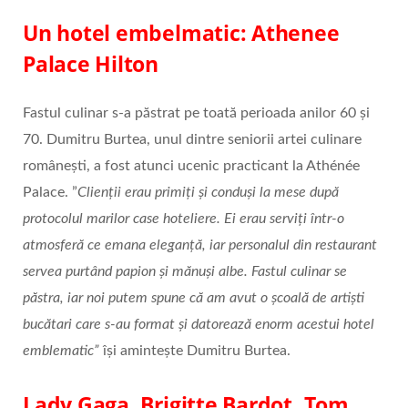
Un hotel embelmatic: Athenee
Palace Hilton
Fastul culinar s-a păstrat pe toată perioada anilor 60 și
70. Dumitru Burtea, unul dintre seniorii artei culinare
românești, a fost atunci ucenic practicant la Athénée
Palace. ”
Clienții erau primiți și conduși la mese după
protocolul marilor case hoteliere. Ei erau serviți într-o
atmosferă ce emana eleganță, iar personalul din restaurant
servea purtând papion și mănuși albe. Fastul culinar se
păstra, iar noi putem spune că am avut o școală de artiști
bucătari care s-au format și datorează enorm acestui hotel
emblematic”
își amintește Dumitru Burtea.
Lady Gaga, Brigitte Bardot, Tom