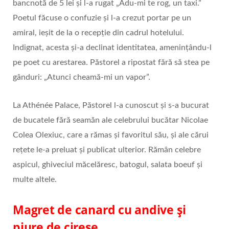
bancnotă de 5 lei și l-a rugat „Adu-mi te rog, un taxi.”
Poetul făcuse o confuzie și l-a crezut portar pe un
amiral, ieșit de la o recepție din cadrul hotelului.
Indignat, acesta și-a declinat identitatea, amenințându-l
pe poet cu arestarea. Păstorel a ripostat fără să stea pe
gânduri: „Atunci cheamă-mi un vapor”.
La Athénée Palace, Păstorel l-a cunoscut și s-a bucurat
de bucatele fără seamăn ale celebrului bucătar Nicolae
Colea Olexiuc, care a rămas și favoritul său, și ale cărui
rețete le-a preluat și publicat ulterior. Rămân celebre
aspicul, ghiveciul măcelăresc, batogul, salata boeuf și
multe altele.
Magret de canard cu andive și
piure de cireșe