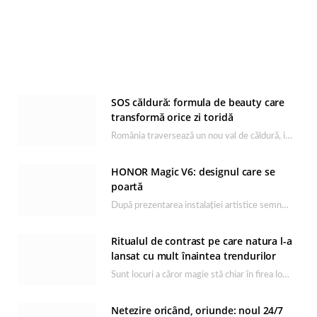
SOS căldură: formula de beauty care
transformă orice zi toridă
România traversează un nou val de căldură, iar rutina de îngrijire capătă un rol esențial…
HONOR Magic V6: designul care se
poartă
După prezentarea instalației artistice semnată de Catrinel Săbăciag în cadrul evenimentului de lansare HONOR Magic…
Ritualul de contrast pe care natura l-a
lansat cu mult înaintea trendurilor
Sunt locuri a căror magie stă chiar în firea lor naturală, iar Lacul Ursu din…
Netezire oricând, oriunde: noul 24/7