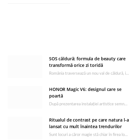
SOS căldură: formula de beauty care
transformă orice zi toridă
România traversează un nou val de căldură, iar rutina de îngrijire capătă un rol esențial…
HONOR Magic V6: designul care se
poartă
După prezentarea instalației artistice semnată de Catrinel Săbăciag în cadrul evenimentului de lansare HONOR Magic…
Ritualul de contrast pe care natura l-a
lansat cu mult înaintea trendurilor
Sunt locuri a căror magie stă chiar în firea lor naturală, iar Lacul Ursu din…