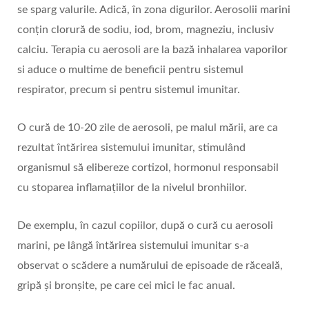
se sparg valurile. Adică, în zona digurilor. Aerosolii marini
conțin clorură de sodiu, iod, brom, magneziu, inclusiv
calciu. Terapia cu aerosoli are la bază inhalarea vaporilor
si aduce o multime de beneficii pentru sistemul
respirator, precum si pentru sistemul imunitar.
O cură de 10-20 zile de aerosoli, pe malul mării, are ca
rezultat întărirea sistemului imunitar, stimulând
organismul să elibereze cortizol, hormonul responsabil
cu stoparea inflamațiilor de la nivelul bronhiilor.
De exemplu, în cazul copiilor, după o cură cu aerosoli
marini, pe lângă întărirea sistemului imunitar s-a
observat o scădere a numărului de episoade de răceală,
gripă și bronșite, pe care cei mici le fac anual.