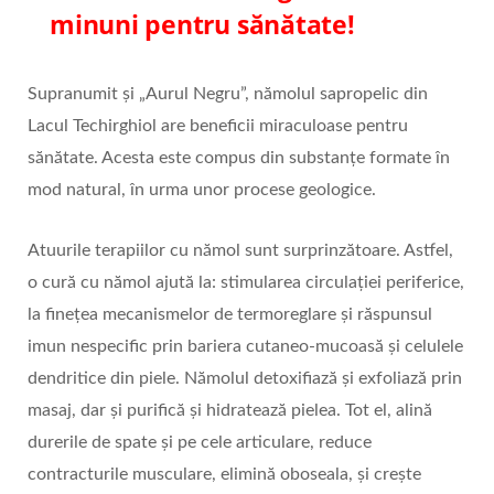
minuni pentru sănătate!
Supranumit și „Aurul Negru”, nămolul sapropelic din
Lacul Techirghiol are beneficii miraculoase pentru
sănătate. Acesta este compus din substanțe formate în
mod natural, în urma unor procese geologice.
Atuurile terapiilor cu nămol sunt surprinzătoare. Astfel,
o cură cu nămol ajută la: stimularea circulației periferice,
la finețea mecanismelor de termoreglare și răspunsul
imun nespecific prin bariera cutaneo-mucoasă și celulele
dendritice din piele. Nămolul detoxifiază și exfoliază prin
masaj, dar și purifică și hidratează pielea. Tot el, alină
durerile de spate și pe cele articulare, reduce
contracturile musculare, elimină oboseala, și crește