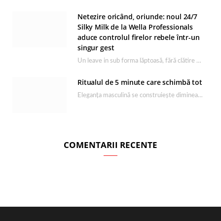
Netezire oricând, oriunde: noul 24/7
Silky Milk de la Wella Professionals
aduce controlul firelor rebele într-un
singur gest
Un leave in sub forma lăptoasă, fără clătire care completează rutina Ultimate Smooth și transformă…
Ritualul de 5 minute care schimbă tot
Eleganța masculină se construiește dimineața, în câteva minute și cu produsele potrivite. O rutină de…
COMENTARII RECENTE