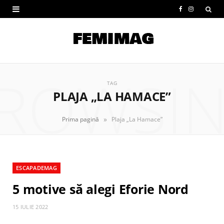
F
I
a
n
c
s
e
t
ROWSI
b
a
TAG
PLAJA „LA HAMACE”
o
g
o
r
»
Prima pagină
Plaja „La Hamace”
k
a
m
ESCAPADEMAG
5 motive să alegi Eforie Nord
15 IULIE 2022