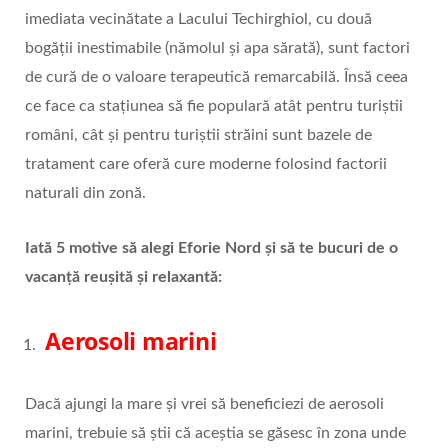
imediata vecinătate a Lacului Techirghiol, cu două
bogății inestimabile (nămolul și apa sărată), sunt factori
de cură de o valoare terapeutică remarcabilă. Însă ceea
ce face ca stațiunea să fie populară atât pentru turiștii
români, cât și pentru turiștii străini sunt bazele de
tratament care oferă cure moderne folosind factorii
naturali din zonă.
Iată 5 motive să alegi Eforie Nord și să te bucuri de o
vacanță reușită și relaxantă:
Aerosoli marini
Dacă ajungi la mare și vrei să beneficiezi de aerosoli
marini, trebuie să știi că aceștia se găsesc în zona unde