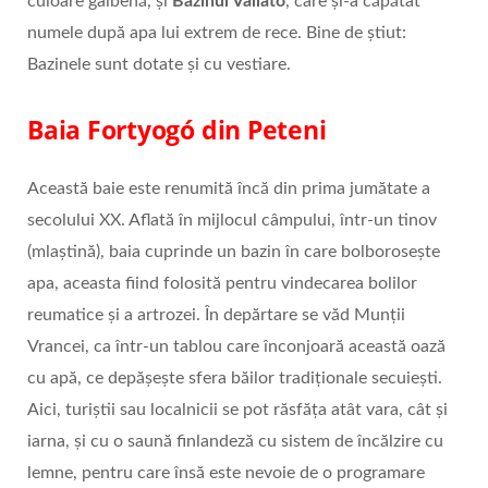
culoare galbenă, și
Bazinul Vallató
, care și-a căpătat
numele după apa lui extrem de rece. Bine de știut:
Bazinele sunt dotate și cu vestiare.
Baia Fortyogó din Peteni
Această baie este renumită încă din prima jumătate a
secolului XX. Aflată în mijlocul câmpului, într-un tinov
(mlaștină), baia cuprinde un bazin în care bolborosește
apa, aceasta fiind folosită pentru vindecarea bolilor
reumatice și a artrozei. În depărtare se văd Munții
Vrancei, ca într-un tablou care înconjoară această oază
cu apă, ce depășește sfera băilor tradiționale secuiești.
Aici, turiștii sau localnicii se pot răsfăța atât vara, cât și
iarna, și cu o saună finlandeză cu sistem de încălzire cu
lemne, pentru care însă este nevoie de o programare