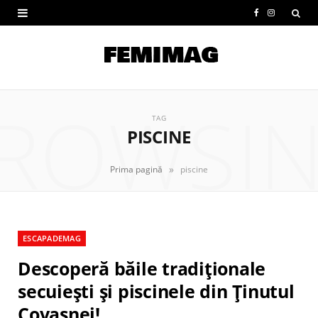
F
I
a
n
c
s
e
t
ROWSI
b
a
TAG
PISCINE
o
g
o
r
»
Prima pagină
piscine
k
a
m
ESCAPADEMAG
Descoperă băile tradiționale
secuiești și piscinele din Ținutul
Covasnei!