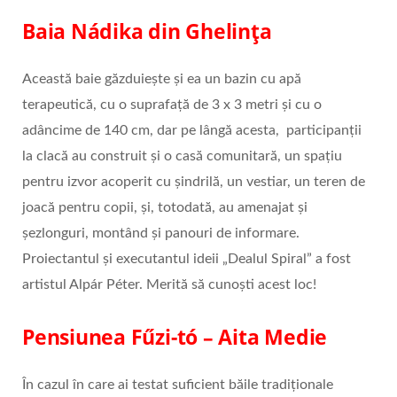
Baia Nádika
din Ghelința
Această baie găzduiește și ea un bazin cu apă
terapeutică, cu o suprafață de 3 x 3 metri și cu o
adâncime de 140 cm, dar pe lângă acesta, participanţii
la clacă au construit și o casă comunitară, un spaţiu
pentru izvor acoperit cu şindrilă, un vestiar, un teren de
joacă pentru copii, și, totodată, au amenajat și
şezlonguri, montând și panouri de informare.
Proiectantul şi executantul ideii „Dealul Spiral” a fost
artistul Alpár Péter. Merită să cunoști acest loc!
Pensiunea Fűzi-tó – Aita Medie
În cazul în care ai testat suficient băile tradiționale