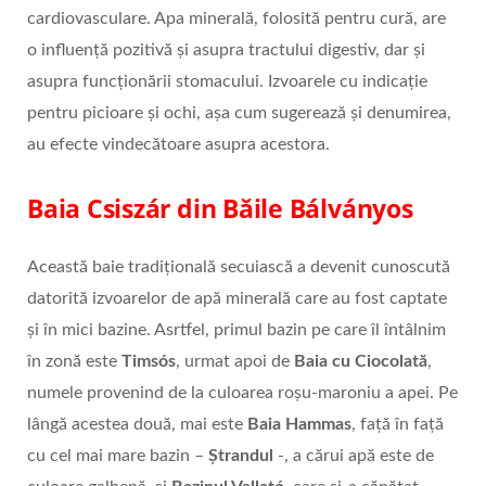
cardiovasculare. Apa minerală, folosită pentru cură, are
o influență pozitivă și asupra tractului digestiv, dar și
asupra funcționării stomacului. Izvoarele cu indicație
pentru picioare și ochi, așa cum sugerează și denumirea,
au efecte vindecătoare asupra acestora.
Baia Csiszár din Băile Bálványos
Această baie tradițională secuiască a devenit cunoscută
datorită izvoarelor de apă minerală care au fost captate
și în mici bazine. Asrtfel, primul bazin pe care îl întâlnim
în zonă este
Timsós
, urmat apoi de
Baia cu Ciocolată
,
numele provenind de la culoarea roşu-maroniu a apei. Pe
lângă acestea două, mai este
Baia Hammas
, faţă în faţă
cu cel mai mare bazin –
Ștrandul
-, a cărui apă este de