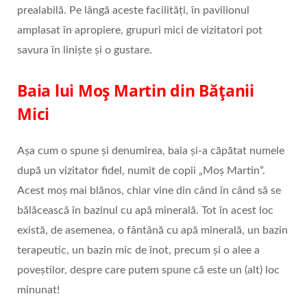
prealabilă. Pe lângă aceste facilități, în pavilionul
amplasat în apropiere, grupuri mici de vizitatori pot
savura în liniște și o gustare.
Baia lui Moș Martin din Bățanii
Mici
Așa cum o spune și denumirea, baia și-a căpătat numele
după un vizitator fidel, numit de copii „Moș Martin”.
Acest moș mai blănos, chiar vine din când în când să se
bălăcească în bazinul cu apă minerală. Tot în acest loc
există, de asemenea, o fântână cu apă minerală, un bazin
terapeutic, un bazin mic de înot, precum și o alee a
poveștilor, despre care putem spune că este un (alt) loc
minunat!