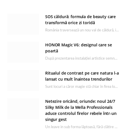
SOS căldură: formula de beauty care
transformă orice zi toridă
România traversează un nou val de căldură, iar rutina de îngrijire capătă un rol esențial…
HONOR Magic V6: designul care se
poartă
După prezentarea instalației artistice semnată de Catrinel Săbăciag în cadrul evenimentului de lansare HONOR Magic…
Ritualul de contrast pe care natura l-a
lansat cu mult înaintea trendurilor
Sunt locuri a căror magie stă chiar în firea lor naturală, iar Lacul Ursu din…
Netezire oricând, oriunde: noul 24/7
Silky Milk de la Wella Professionals
aduce controlul firelor rebele într-un
singur gest
Un leave in sub forma lăptoasă, fără clătire care completează rutina Ultimate Smooth și transformă…