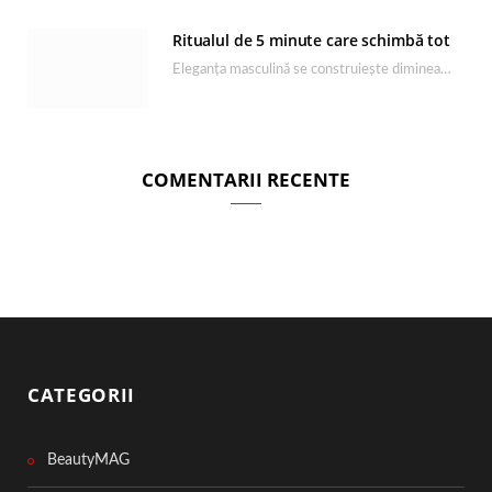
Ritualul de 5 minute care schimbă tot
Eleganța masculină se construiește dimineața, în câteva minute și cu produsele potrivite. O rutină de…
COMENTARII RECENTE
CATEGORII
BeautyMAG