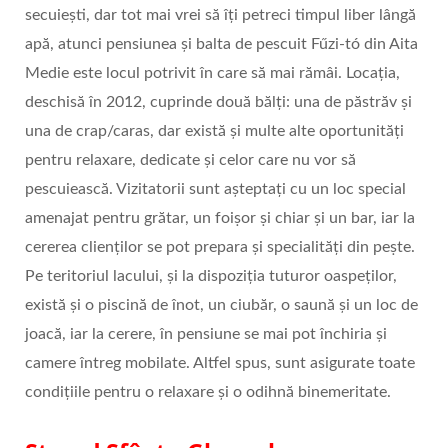
secuiești, dar tot mai vrei să îți petreci timpul liber lângă
apă, atunci pensiunea și balta de pescuit Fűzi-tó din Aita
Medie este locul potrivit în care să mai rămâi. Locația,
deschisă în 2012, cuprinde două bălți: una de păstrăv ṣi
una de crap/caras, dar există și multe alte oportunități
pentru relaxare, dedicate și celor care nu vor să
pescuiească. Vizitatorii sunt așteptați cu un loc special
amenajat pentru grătar, un foiṣor ṣi chiar și un bar, iar la
cererea clienților se pot prepara și specialități din peṣte.
Pe teritoriul lacului, și la dispoziția tuturor oaspeților,
există și o piscină de înot, un ciubăr, o saună și un loc de
joacă, iar la cerere, în pensiune se mai pot închiria și
camere întreg mobilate. Altfel spus, sunt asigurate toate
condițiile pentru o relaxare și o odihnă binemeritate.