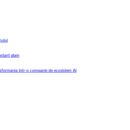
nului
instant glam
nsformarea într-o companie de ecosistem AI