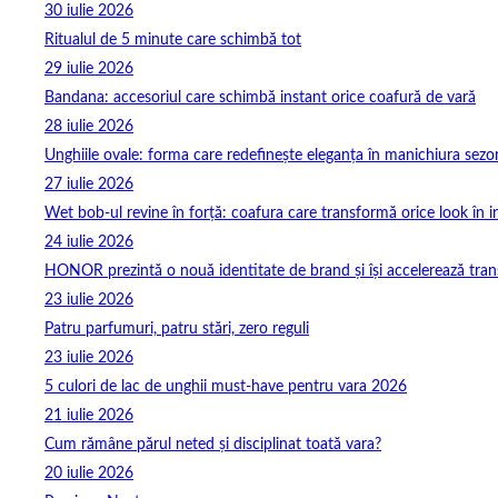
30 iulie 2026
Ritualul de 5 minute care schimbă tot
29 iulie 2026
Bandana: accesoriul care schimbă instant orice coafură de vară
28 iulie 2026
Unghiile ovale: forma care redefinește eleganța în manichiura sezo
27 iulie 2026
Wet bob-ul revine în forță: coafura care transformă orice look în 
24 iulie 2026
HONOR prezintă o nouă identitate de brand și își accelerează tra
23 iulie 2026
Patru parfumuri, patru stări, zero reguli
23 iulie 2026
5 culori de lac de unghii must‑have pentru vara 2026
21 iulie 2026
Cum rămâne părul neted și disciplinat toată vara?
20 iulie 2026