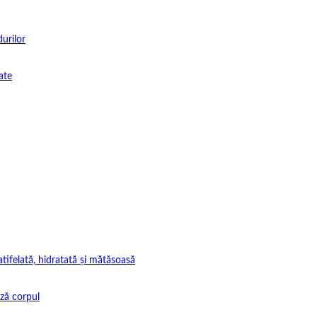
durilor
ate
tifelată, hidratată și mătăsoasă
ază corpul