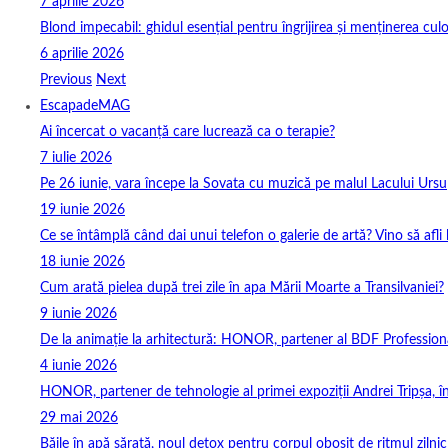
7 aprilie 2026
Blond impecabil: ghidul esențial pentru îngrijirea și menținerea culo
6 aprilie 2026
Previous
Next
EscapadeMAG
Ai încercat o vacanță care lucrează ca o terapie?
7 iulie 2026
Pe 26 iunie, vara începe la Sovata cu muzică pe malul Lacului Ursu
19 iunie 2026
Ce se întâmplă când dai unui telefon o galerie de artă? Vino să afli
18 iunie 2026
Cum arată pielea după trei zile în apa Mării Moarte a Transilvaniei?
9 iunie 2026
De la animație la arhitectură: HONOR, partener al BDF Profession
4 iunie 2026
HONOR, partener de tehnologie al primei expoziții Andrei Tripșa, 
29 mai 2026
Băile în apă sărată, noul detox pentru corpul obosit de ritmul zilnic