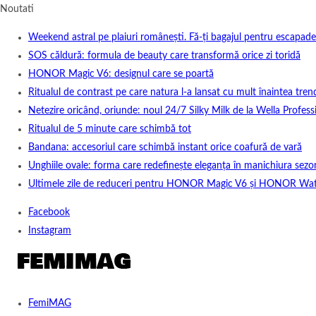
Noutati
Weekend astral pe plaiuri românești. Fă-ți bagajul pentru escapade
SOS căldură: formula de beauty care transformă orice zi toridă
HONOR Magic V6: designul care se poartă
Ritualul de contrast pe care natura l-a lansat cu mult înaintea tren
Netezire oricând, oriunde: noul 24/7 Silky Milk de la Wella Professi
Ritualul de 5 minute care schimbă tot
Bandana: accesoriul care schimbă instant orice coafură de vară
Unghiile ovale: forma care redefinește eleganța în manichiura sezo
Ultimele zile de reduceri pentru HONOR Magic V6 și HONOR Wa
Facebook
Instagram
FemiMAG