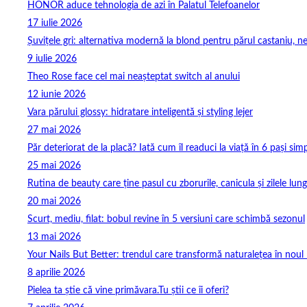
HONOR aduce tehnologia de azi în Palatul Telefoanelor
17 iulie 2026
Șuvițele gri: alternativa modernă la blond pentru părul castaniu, ne
9 iulie 2026
Theo Rose face cel mai neașteptat switch al anului
12 iunie 2026
Vara părului glossy: hidratare inteligentă și styling lejer
27 mai 2026
Păr deteriorat de la placă? Iată cum îl readuci la viață în 6 pași simp
25 mai 2026
Rutina de beauty care ține pasul cu zborurile, canicula și zilele lung
20 mai 2026
Scurt, mediu, filat: bobul revine în 5 versiuni care schimbă sezonul
13 mai 2026
Your Nails But Better: trendul care transformă naturalețea în noul 
8 aprilie 2026
Pielea ta știe că vine primăvara.Tu știi ce îi oferi?