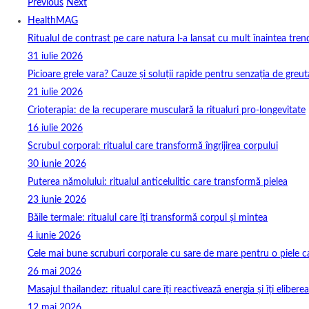
Previous
Next
HealthMAG
Ritualul de contrast pe care natura l-a lansat cu mult înaintea tren
31 iulie 2026
Picioare grele vara? Cauze și soluții rapide pentru senzația de greut
21 iulie 2026
Crioterapia: de la recuperare musculară la ritualuri pro‑longevitate
16 iulie 2026
Scrubul corporal: ritualul care transformă îngrijirea corpului
30 iunie 2026
Puterea nămolului: ritualul anticelulitic care transformă pielea
23 iunie 2026
Băile termale: ritualul care îți transformă corpul și mintea
4 iunie 2026
Cele mai bune scruburi corporale cu sare de mare pentru o piele ca
26 mai 2026
Masajul thailandez: ritualul care îți reactivează energia și îți elibere
12 mai 2026