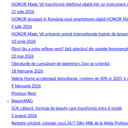
HONOR Magic V6 transformă telefonul pliabil într-un instrument de 
21 iulie 2026
HONOR lansează în România noul smartphone pliabil HONOR Ma
9 iulie 2026
HONOR Magic V6 primește premii internaționale înainte de lansar
10 iunie 2026
Părul tău a prins reflexe verzi? Iată adevărul din spatele fenomenulu
22 mai 2026
Obiceiurile de cumpărare de Valentine’s Day se schimbă
18 februarie 2026
Valeria Home accelerează dezvoltarea: creștere de 40% în 2025 și 
9 februarie 2026
Previous
Next
BeautyMAG
SOS căldură: formula de beauty care transformă orice zi toridă
3 august 2026
Netezire oricând, oriunde: noul 24/7 Silky Milk de la Wella Professi