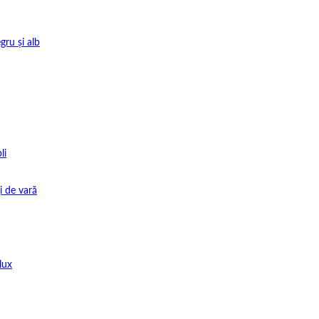
gru și alb
li
i de vară
lux