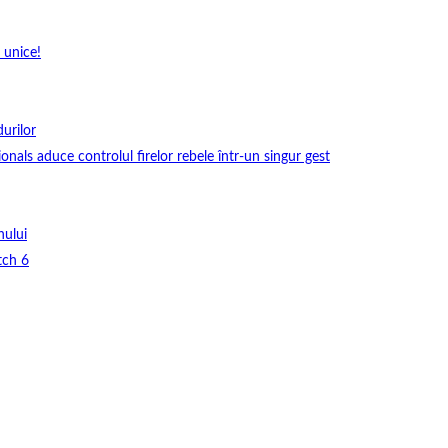
 unice!
durilor
onals aduce controlul firelor rebele într-un singur gest
nului
tch 6