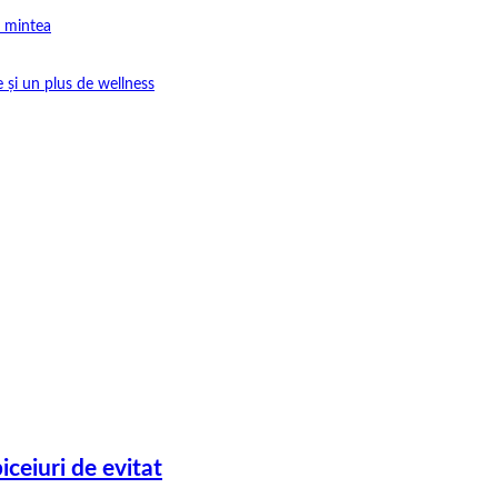
e mintea
e și un plus de wellness
biceiuri de evitat