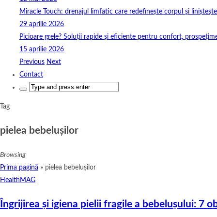
Miracle Touch: drenajul limfatic care redefinește corpul și linișteșt
29 aprilie 2026
Picioare grele? Soluții rapide și eficiente pentru confort, prospețim
15 aprilie 2026
Previous
Next
Contact
Search
for:
Tag
pielea bebelușilor
Browsing
Prima pagină
»
pielea bebelușilor
HealthMAG
Îngrijirea și igiena pielii fragile a bebelușului: 7 o