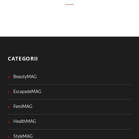
CATEGORII
BeautyMAG
EscapadeMAG
FemiMAG
HealthMAG
StyleMAG