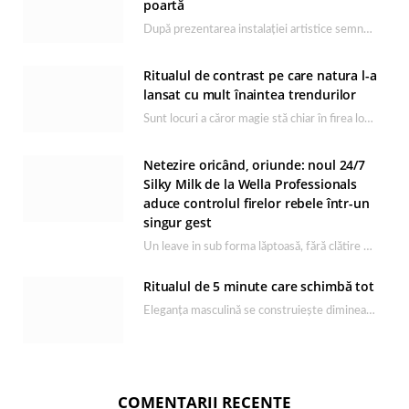
poartă
După prezentarea instalației artistice semnată de Catrinel Săbăciag în cadrul evenimentului de lansare HONOR Magic…
Ritualul de contrast pe care natura l-a
lansat cu mult înaintea trendurilor
Sunt locuri a căror magie stă chiar în firea lor naturală, iar Lacul Ursu din…
Netezire oricând, oriunde: noul 24/7
Silky Milk de la Wella Professionals
aduce controlul firelor rebele într-un
singur gest
Un leave in sub forma lăptoasă, fără clătire care completează rutina Ultimate Smooth și transformă…
Ritualul de 5 minute care schimbă tot
Eleganța masculină se construiește dimineața, în câteva minute și cu produsele potrivite. O rutină de…
COMENTARII RECENTE