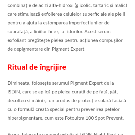
combinație de acizi alfa-hidroxi (glicolic, tartaric și malic)
care stimulează exfolierea celulelor superficiale ale pielii
pentru a ajuta la estomparea imperfecțiunilor de
suprafață, a liniilor fine și a ridurilor. Acest serum
exfoliant pregătește pielea pentru acțiunea compușilor
de depigmentare din Pigment Expert.
Ritual de îngrijire
Dimineața, folosește serumul Pigment Expert de la
ISDIN, care se aplică pe pielea curată de pe față, gât,
decolteu și mâini și un produs de protecție solară facială
cu o formulă creată special pentru prevenirea petelor
hiperpigmentare, cum este Fotoultra 100 Spot Prevent.
Seara, folosește serumul exfoliant ISDIN Night Peel, ce