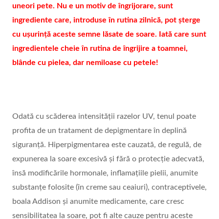
uneori pete. Nu e un motiv de îngrijorare, sunt
ingrediente care, introduse în rutina zilnică, pot șterge
cu ușurință aceste semne lăsate de soare. Iată care sunt
ingredientele cheie în rutina de îngrijire a toamnei,
blânde cu pielea, dar nemiloase cu petele!
Odată cu scăderea intensității razelor UV, tenul poate
profita de un tratament de depigmentare în deplină
siguranță. Hiperpigmentarea este cauzată, de regulă, de
expunerea la soare excesivă și fără o protecție adecvată,
însă modificările hormonale, inflamațiile pielii, anumite
substanțe folosite (în creme sau ceaiuri), contraceptivele,
boala Addison și anumite medicamente, care cresc
sensibilitatea la soare, pot fi alte cauze pentru aceste