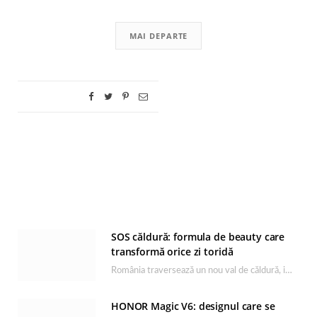
MAI DEPARTE
SOS căldură: formula de beauty care
transformă orice zi toridă
România traversează un nou val de căldură, iar rutina de îngrijire capătă un rol esențial…
HONOR Magic V6: designul care se