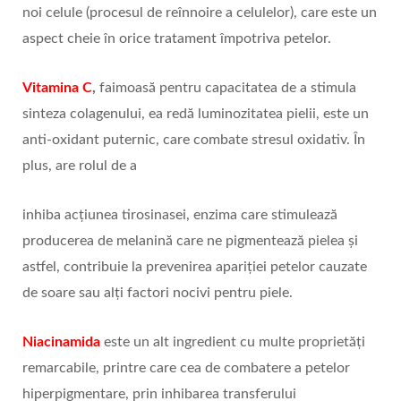
noi celule (procesul de reînnoire a celulelor), care este un
aspect cheie în orice tratament împotriva petelor.
Vitamina C
,
faimoasă pentru capacitatea de a stimula
sinteza colagenului, ea redă luminozitatea pielii, este un
anti-oxidant puternic, care combate stresul oxidativ. În
plus, are rolul de a
inhiba acțiunea tirosinasei, enzima care stimulează
producerea de melanină care ne pigmentează pielea și
astfel, contribuie la prevenirea apariției petelor cauzate
de soare sau alți factori nocivi pentru piele.
Niacinamida
este un alt ingredient cu multe proprietăți
remarcabile, printre care cea de combatere a petelor
hiperpigmentare, prin inhibarea transferului