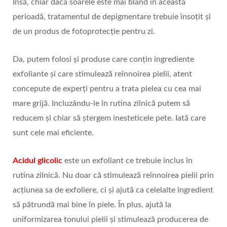
Însă, chiar dacă soarele este mai blând în această
perioadă, tratamentul de depigmentare trebuie însoțit și
de un produs de fotoprotecție pentru zi.
Da, putem folosi și produse care conțin ingrediente
exfoliante și care stimulează reînnoirea pielii, atent
concepute de experți pentru a trata pielea cu cea mai
mare grijă. Incluzându-le în rutina zilnică putem să
reducem și chiar să ștergem inesteticele pete. Iată care
sunt cele mai eficiente.
Acidul glicolic
este un exfoliant ce trebuie inclus în
rutina zilnică. Nu doar că stimulează reînnoirea pielii prin
acțiunea sa de exfoliere, ci și ajută ca celelalte ingredient
să pătrundă mai bine în piele. În plus, ajută la
uniformizarea tonului pielii și stimulează producerea de