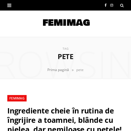
F
I
a
n
c
s
e
t
ROWSI
b
a
TAG
PETE
o
g
o
r
»
Prima pagină
pete
k
a
m
FEMIMAG
Ingrediente cheie în rutina de
îngrijire a toamnei, blânde cu
pielea, dar nemiloase cu petele!