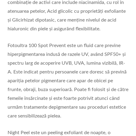
combinație de activi care include niacinamida, cu rol în
atenuarea petelor, Acid glicolic cu proprietăți exfoliante
și Glicirhizat dipotasic, care menține nivelul de acid
hialuronic din piele și asigurând flexibilitate.
Fotoultra 100 Spot Prevent este un fluid care previne
hiperpigmentarea indusă de razele UV, având SPF50+ și
spectru larg de acoperire UVB, UVA, lumina vizibilă, IR-
A. Este indicat pentru persoanele care doresc să prevină
apariția petelor pigmentare care apar de obicei pe
frunte, obraji, buza superioară. Poate fi folosit și de către
femeile însărcinate și este foarte potrivit atunci când
urmăm tratamente depigmentare sau proceduri estetice
care sensibilizează pielea.
Night Peel este un peeling exfoliant de noapte, o