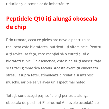
ridurilor și a semnelor de îmbătrânire.
Peptidele Q10 îți alungă oboseala
de chip
Prin urmare, ceea ce pielea are nevoie pentru a se
recupera este hidratarea, nutrienții și vitaminele. Pentru
a-ți revitaliza fața, este esențial să o cureți și să o
hidratezi zilnic. De asemenea, este bine să-ți masezi fața
și să faci gimnastică facială. Aceste exerciții eliberează
stresul asupra feței, stimulează circulația și întăresc
mușchii, iar pielea va avea un aspect mai neted.
Totuși, sunt acești pași suficienți pentru a alunga
oboseala de pe chip? Ei bine, nu! Ai nevoie totodată de