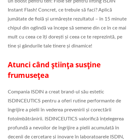
un boost pentru ten: Fiole ser pentru lifting ISDIN
Instant Flash! Concret, ce trebuie să faci? Aplică
jumătate de fiolă și urmărește rezultatul – în 15 minute
chipul din oglindă va începe să semene din ce în ce mai
mult cu ceea ce îți dorești și ceea ce te reprezintă, pe
tine și gândurile tale tinere și dinamice!
Atunci când știința susține
frumusețea
Compania ISDIN a creat brand-ul său estetic
ISDINCEUTICS pentru a oferi rutine performante de
îngrijire a pielii în vederea prevenirii și corectării
fotoîmbătrânirii. ISDINCEUTICS valorifică înțelegerea
profundă a nevoilor de îngrijire a pielii acumulată în
decenii de cercetare și inovare în laboratoarele ISDIN,