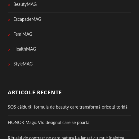
BeautyMAG
EscapadeMAG
FemiMAG
HealthMAG
StyleMAG
ARTICOLE RECENTE
SOS căldură: formula de beauty care transformă orice zi toridă
HONOR Magic V6: designul care se poartă
Ritualul de contrast pe care natura l-a lansat cu mult înaintea