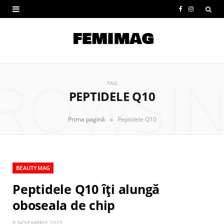
F
I
a
n
c
s
e
t
ROWSI
b
a
TAG
PEPTIDELE Q10
o
g
o
r
»
Prima pagină
Peptidele Q10
k
a
m
BEAUTYMAG
Peptidele Q10 îți alungă
oboseala de chip
8 NOIEMBRIE 2023