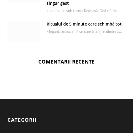
singur gest
Un leave in sub forma lăptoasă, fără clătire care completează rutina Ultimate Smooth și transformă…
Ritualul de 5 minute care schimbă tot
Eleganța masculină se construiește dimineața, în câteva minute și cu produsele potrivite. O rutină de…
COMENTARII RECENTE
CATEGORII