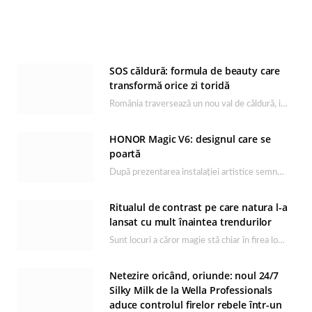
SOS căldură: formula de beauty care
transformă orice zi toridă
România traversează un nou val de căldură, iar rutina de îngrijire capătă un rol esențial…
HONOR Magic V6: designul care se
poartă
După prezentarea instalației artistice semnată de Catrinel Săbăciag în cadrul evenimentului de lansare HONOR Magic…
Ritualul de contrast pe care natura l-a
lansat cu mult înaintea trendurilor
Sunt locuri a căror magie stă chiar în firea lor naturală, iar Lacul Ursu din…
Netezire oricând, oriunde: noul 24/7
Silky Milk de la Wella Professionals
aduce controlul firelor rebele într-un