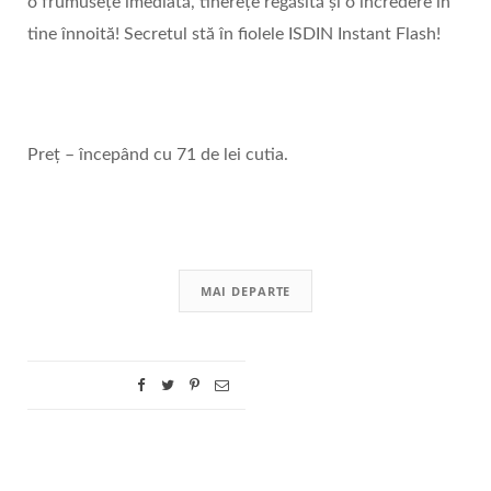
o frumusețe imediată, tinerețe regăsită și o încredere în
tine înnoită! Secretul stă în fiolele ISDIN Instant Flash!
Preț – începând cu 71 de lei cutia.
MAI DEPARTE