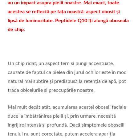
au un impact asupra pielii noastre. Mai exact, toate
acestea se reflectă pe fața noastră: aspect obosit și
lipsă de luminozitate. Peptidele Q10 îți alungă oboseala
de chip.
Un chip ridat, un aspect tern si pungi accentuate,
cauzate de faptul ca pielea din jurul ochilor este în mod
natural mai subțire și predispusă la retenția de apă, pot
trăda obiceiurile și preocupările noastre.
Mai mult decât atât, acumularea acestei oboseli faciale
duce la îmbătrânirea pielii și, prin urmare, necesită
îngrijire intensă și profundă. Dacă simptomele oboselii
tenului nu sunt corectate, putem accelera apariția