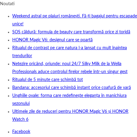
Noutati
Weekend astral pe plaiuri românești. Fă-ți bagajul pentru escapade
unice!
SOS căldură: formula de beauty care transformă orice zi toridă
HONOR Magic V6: designul care se poartă
Ritualul de contrast pe care natura l-a lansat cu mult înaintea
trendurilor
Netezire oricând, oriunde: noul 24/7 Silky Milk de la Wella
Professionals aduce controlul firelor rebele într-un singur gest
Ritualul de 5 minute care schimbă tot
Bandana: accesoriul care schimbă instant orice coafură de vară
Unghiile ovale: forma care redefinește eleganța în manichiura
sezonului
Ultimele zile de reduceri pentru HONOR Magic V6 și HONOR
Watch 6
Facebook