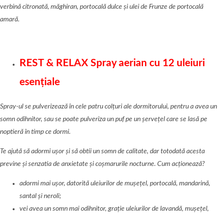
verbină citronată, măghiran, portocală dulce și ulei de Frunze de portocală
amară.
REST & RELAX Spray aerian cu 12 uleiuri
esenț
iale
Spray-ul se pulverizează în cele patru colțuri ale dormitorului, pentru a avea un
somn odihnitor, sau se poate pulveriza un puf pe un șervețel care se lasă pe
noptieră în timp ce dormi.
Te ajută să adormi ușor și să obtii un somn de calitate, dar totodată acesta
previne și senzatia de anxietate și coșmarurile nocturne. Cum acționează?
adormi mai ușor, datorită uleiurilor de mușețel, portocală, mandarină,
santal și neroli;
vei avea un somn mai odihnitor, grație uleiurilor de lavandă, mușețel,