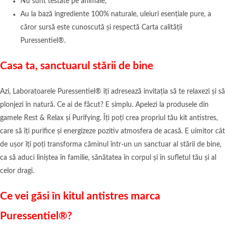
Nu sunt testate pe animale;
Au la bază ingrediente 100% naturale, uleiuri esențiale pure, a
căror sursă este cunoscută și respectă Carta calității
Puressentiel®.
Casa ta, sanctuarul st
ării de bine
Azi, Laboratoarele Puressentiel® îți adresează invitația să te relaxezi și să
plonjezi în natură. Ce ai de făcut? E simplu. Apelezi la produsele din
gamele Rest & Relax și Purifying. Îți poți crea propriul tău kit antistres,
care să îți purifice și energizeze pozitiv atmosfera de acasă. E uimitor cât
de ușor îți poți transforma căminul într-un un sanctuar al stării de bine,
ca să aduci liniștea în familie, sănătatea în corpul și în sufletul tău și al
celor dragi.
Ce vei găsi în kitul antistres marca
Puressentiel
®
?