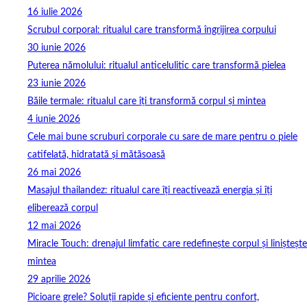
16 iulie 2026
Scrubul corporal: ritualul care transformă îngrijirea corpului
30 iunie 2026
Puterea nămolului: ritualul anticelulitic care transformă pielea
23 iunie 2026
Băile termale: ritualul care îți transformă corpul și mintea
4 iunie 2026
Cele mai bune scruburi corporale cu sare de mare pentru o piele
catifelată, hidratată și mătăsoasă
26 mai 2026
Masajul thailandez: ritualul care îți reactivează energia și îți
eliberează corpul
12 mai 2026
Miracle Touch: drenajul limfatic care redefinește corpul și liniștește
mintea
29 aprilie 2026
Picioare grele? Soluții rapide și eficiente pentru confort,