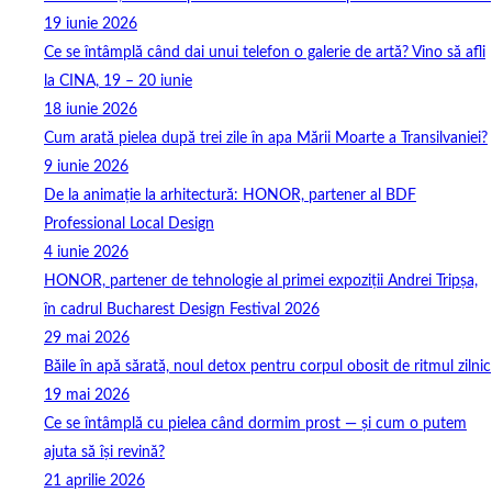
19 iunie 2026
Ce se întâmplă când dai unui telefon o galerie de artă? Vino să afli
la CINA, 19 – 20 iunie
18 iunie 2026
Cum arată pielea după trei zile în apa Mării Moarte a Transilvaniei?
9 iunie 2026
De la animație la arhitectură: HONOR, partener al BDF
Professional Local Design
4 iunie 2026
HONOR, partener de tehnologie al primei expoziții Andrei Tripșa,
în cadrul Bucharest Design Festival 2026
29 mai 2026
Băile în apă sărată, noul detox pentru corpul obosit de ritmul zilnic
19 mai 2026
Ce se întâmplă cu pielea când dormim prost — și cum o putem
ajuta să își revină?
21 aprilie 2026