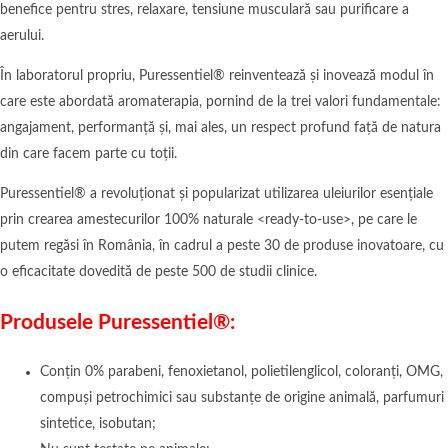
benefice pentru stres, relaxare, tensiune musculară sau purificare a
aerului.
În laboratorul propriu, Puressentiel® reinventează și inovează modul în
care este abordată aromaterapia, pornind de la trei valori fundamentale:
angajament, performanță și, mai ales, un respect profund față de natura
din care facem parte cu toții.
Puressentiel® a revoluționat și popularizat utilizarea uleiurilor esențiale
prin crearea amestecurilor 100% naturale <ready-to-use>, pe care le
putem regăsi în România, în cadrul a peste 30 de produse inovatoare, cu
o eficacitate dovedită de peste 500 de studii clinice.
Produsele Puressentiel
®
:
Conțin 0% parabeni, fenoxietanol, polietilenglicol, coloranți, OMG,
compuși petrochimici sau substanțe de origine animală, parfumuri
sintetice, isobutan;