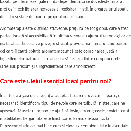
bazată pe uleiuri esențiale nu dă dependență, ci se dovedește un aliat
prețios în echilibrarea nervoasă și regăsirea liniștii. În crearea unui spațiu
de calm și stare de bine în propriul nostru cămin.
Aromaterapia este o știință străveche, prețuită pe tot globul, care a fost
perfecționată și accesibilizată în ultima vreme cu ajutorul tehnologiilor de
înaltă clasă. În ceea ce privește stresul, provocarea numărul unu pentru
cei care îi caută soluția aromaterapeutică este combinarea justă a
ingredientelor naturale care accesează fiecare dintre componentele
stresului, precum și a ingredientelor care armonizează.
Care este uleiul esențial ideal pentru noi?
Înainte de a găsi uleiul esențial adaptat fiecărei provocări în parte, e
necesar să identificăm tipul de nevoie care ne tulbură liniștea, care ne
agasează. Mușețelul roman ne ajută să învingem angoasele, anxietatea și
iritabilitatea. Bergamota este liniștitoare, lavanda relaxantă. Iar
Puressentiel știe cel mai bine cum și când să combine uleiurile esențiale