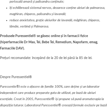
portocală amară și palisandru conținute;
îți echilibrează sistemul nervos, deoarece conține uleiuri de palmarosa,
maghiran, chiparos, palisandru și lavandă;
reduce anxietatea, grație uleiurilor de lavandă, m
ăghiran,
c
hiparos,
lămâie, v
erb
ină și Palmarosa.
Produsele Puressentiel
®
se găsesc online și în farmacii fizice
(hiperfarmaciile Dr Max, Tei, Bebe Tei, Remedium, Napofarm, emag,
Farmaciile DAV).
Prețuri recomandate: începând de la 20 de lei până la 85 de lei.
Despre Puressentiel®
Puressentie
®
l este o afacere de familie 100%, care dețíne ș
i un laborator
ind
ependent care produce preparate
gata de
utilizat, pe bază de uleiuri
esențiale. Creat î
n 2005, Puressentiel
®
își propune să pună aromaterapia la
dispoziția tuturor. Laboratorul Puressentiel
®
creează formule exclusiv pe bază