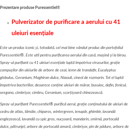
Prezentare produse Puressentiel
®
Pulverizator de purificare a aerului cu 41
uleiuri esențiale
Este un produs iconic și, totodată, cel mai bine vândut produs din portofoliul
Puressentiel
®
. Este util pentru purificarea aerului di
n cas
ă, mașină și la birou.
Spray-ul purifiant cu 41 uleiuri esențiale luptă împotriva virusurilor, graț
ie
compu
șilor din uleiurile de arbore de ceai, lemn de trandafir, Eucalyptus
globulus, Geranium, Maghiran dulce, N
iaouli,
cineol de rozmarin. Tot el luptă
împotriva bacteriilor, deoarece conține uleiuri de mă
rar,
b
usuioc, dafin, fenicul,
oregano, cimbri
șor, cimbru, Geranium
, scor
țișoară chinezească.
Spray-ul purifiant Puressentiel
®
purifică aerul, grație conținutului de uleiuri de
cedru de atlas, lămâ
ie, chiparos, wintergreen, ienup
ăr, ghimbir, lavandă
englezească
, lavand
ă cu spic gros, nucșoară, mandarin, smirnă
, portocal
ă
dulce, p
ătrunjel, arbore de portocală amară
, cimbri
ș
or, pin de p
ădure, arbore de