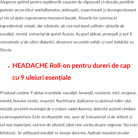
Alegerea optimă pentru neplăcerile cauzate de răguș
eal
ă ș
i r
ăceala, pastilele
gumate au un efect antiinflamator, antiseptic, expectorant ș
i decongestionant
și vin să ajute regenerarea mucoasei bucale. Atuurile lor constau în
ingredientele simple, dar eficiente, de cea mai bună calitate: uleiurile de
eucalipt, mentă, extractul de gumă
Acacia.
Au gust plăcut, proaspăt și pot fi
consumate și de că
tre diabetic
i, deoarece nu conț
in zah
ăr, ci sunt îndulcite cu
Stevia.
HEADACHE Roll-on p
entru dureri de cap
cu 9 uleiuri esenț
iale
Produsul conține 9 uleiuri esențiale: eucalipt, l
avand
ă, rozmarin, m
irt,
o
regano,
mentă, b
usuioc exotic,
mușeț
el, Ravintsara
. Aplicarea cu ajutorul roller-ului
metalic prezintă avantajul de a reduce rapid
durer
ea,
datorit
ă
ac
țiunii similare
cu presopunctura. Este un dispozitiv mic, ușor de transportat ș
i de
utilizat și,
cel mai important, extrem de eficient când vine vorba despre migrene. Nu este
fototoxic. Se utilizează imediat ce începe durerea.
Aplica
ț
i mas
ând circular