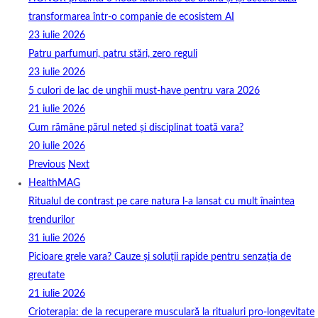
transformarea într-o companie de ecosistem AI
23 iulie 2026
Patru parfumuri, patru stări, zero reguli
23 iulie 2026
5 culori de lac de unghii must‑have pentru vara 2026
21 iulie 2026
Cum rămâne părul neted și disciplinat toată vara?
20 iulie 2026
Previous
Next
HealthMAG
Ritualul de contrast pe care natura l-a lansat cu mult înaintea
trendurilor
31 iulie 2026
Picioare grele vara? Cauze și soluții rapide pentru senzația de
greutate
21 iulie 2026
Crioterapia: de la recuperare musculară la ritualuri pro‑longevitate