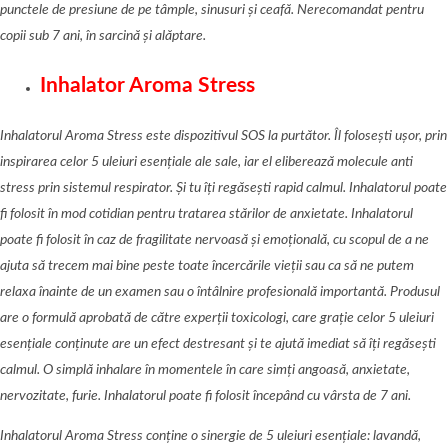
punctele de presiune de pe tâmple, sinusuri și ceafă. Nerecomandat pentru
copii sub 7 ani, în sarcină ș
i al
ăptare.
Inhalator Aroma Stress
Inhalatorul Aroma Stress este dispozitivul SOS la purtător. Îl folosești ușor, prin
inspirarea celor 5 uleiuri esen
țiale ale sale, iar el eliberează molecule anti
stress prin sistemul respirator. Și tu îți regăsești rapid calmul. Inhalatorul poate
fi folosit în mod cotidian pentru tratarea stărilor de anxietate. Inhalatorul
poate fi folosit în caz de fragilitate nervoasă și emoțională, cu scopul de a ne
ajuta să trecem mai bine peste toate încercările vieții sau ca să ne putem
relaxa înainte de un examen sau o întâlnire profesională importantă. Produsul
are o formulă aprobată de către experții toxicologi, care grație celor 5 uleiuri
esențiale conținute are un efect destresant și te ajută imediat să îți regăsești
calmul. O simplă inhalare în momentele în care simți angoasă, anxietate,
nervozitate, furie. Inhalatorul poate fi folosit începând cu vârsta de 7 ani.
Inhalatorul Aroma Stress conține o sinergie de 5 uleiuri esențiale: lavandă,