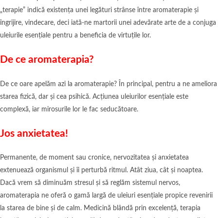
„terapie” indică existența unei legături strânse între aromaterapie și
îngrijire, vindecare, deci iată-ne martorii unei adevărate arte de a conjuga
uleiurile esențiale pentru a beneficia de virtuțile lor.
De ce aromaterapia?
De ce oare apelăm azi la aromaterapie? În principal, pentru a ne ameliora
starea fizică, dar și cea psihică. Acțiunea uleiurilor esențiale este
complexă, iar mirosurile lor le fac seducătoare.
Jos anxietatea!
Permanente, de moment sau cronice, nervozitatea și anxietatea
extenuează organismul și îi perturbă ritmul. Atât ziua, cât și noaptea.
Dacă vrem să diminuăm stresul și să reglăm sistemul nervos,
aromaterapia ne oferă o gamă largă de uleiuri esențiale propice revenirii
la starea de bine și de calm. Medicină blândă prin excelență, terapia