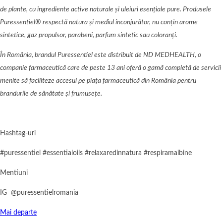
de plante, cu ingrediente active naturale și uleiuri esențiale pure. Produsele
Puressentiel
®
respectă
natura
și mediul î
nconjur
ător, nu conțin arome
sintetice, gaz propulsor, parabeni, parfum sintetic sau coloranț
i.
În România, brandul Puressentiel este distribuit de ND MEDHEALTH, o
companie farmaceutică care de peste 13 ani oferă
o gam
ă
complet
ă de servicii
menite să faciliteze accesul pe piaț
a farmaceutic
ă din România pentru
brandurile
de s
ănătate și frumuseț
e.
Hashtag-uri
#puressentiel #essentialoils #relaxaredinnatura #respiramaibine
Mentiuni
IG @puressentielromania
Mai departe