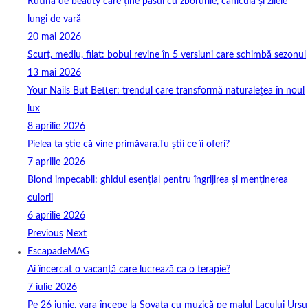
Rutina de beauty care ține pasul cu zborurile, canicula și zilele
lungi de vară
20 mai 2026
Scurt, mediu, filat: bobul revine în 5 versiuni care schimbă sezonul
13 mai 2026
Your Nails But Better: trendul care transformă naturalețea în noul
lux
8 aprilie 2026
Pielea ta știe că vine primăvara.Tu știi ce îi oferi?
7 aprilie 2026
Blond impecabil: ghidul esențial pentru îngrijirea și menținerea
culorii
6 aprilie 2026
Previous
Next
EscapadeMAG
Ai încercat o vacanță care lucrează ca o terapie?
7 iulie 2026
Pe 26 iunie, vara începe la Sovata cu muzică pe malul Lacului Ursu