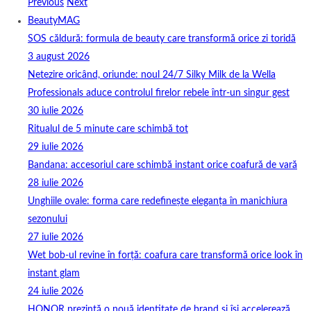
Previous
Next
BeautyMAG
SOS căldură: formula de beauty care transformă orice zi toridă
3 august 2026
Netezire oricând, oriunde: noul 24/7 Silky Milk de la Wella
Professionals aduce controlul firelor rebele într-un singur gest
30 iulie 2026
Ritualul de 5 minute care schimbă tot
29 iulie 2026
Bandana: accesoriul care schimbă instant orice coafură de vară
28 iulie 2026
Unghiile ovale: forma care redefinește eleganța în manichiura
sezonului
27 iulie 2026
Wet bob-ul revine în forță: coafura care transformă orice look în
instant glam
24 iulie 2026
HONOR prezintă o nouă identitate de brand și își accelerează