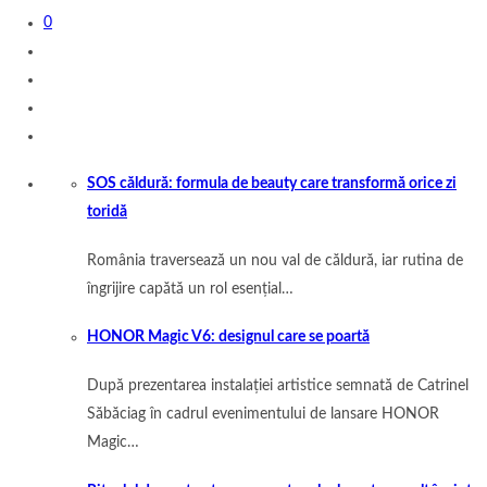
0
SOS căldură: formula de beauty care transformă orice zi
toridă
România traversează un nou val de căldură, iar rutina de
îngrijire capătă un rol esențial…
HONOR Magic V6: designul care se poartă
După prezentarea instalației artistice semnată de Catrinel
Săbăciag în cadrul evenimentului de lansare HONOR
Magic…