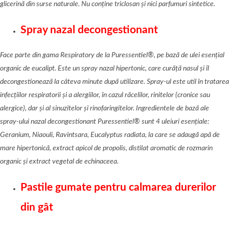
glicerin
ă din surse naturale. Nu conține
triclosan
și nici parfumuri sintetice.
Spray nazal decongestionant
Face parte din gama Respiratory de la Puressentiel
®
, pe bază de ulei esențial
organic de eucalipt. Este
un spray nazal hipertonic, care cur
ăță nasul și îl
decongestionează
la c
âteva minute după utilizare. Spray-ul este util în tratarea
infecțiilor respiratorii și a alergiilor, în cazul răcelilor, rinitelor (cronice sau
alergice), dar și al sinuzitelor și rinofaringitelor. Ingredientele de bază ale
spray-ului nazal decongestionant Puressentiel
®
sunt 4 uleiuri esențiale:
Geranium, Niaouli, Ravintsara, Eucalyptus radiata, la care se adaugă apă
de
mare hipertonic
ă, extract apicol de propolis, distilat aromatic de rozmarin
organic și extract vegetal de echinaceea.
Pastile gumate pentru calmarea durerilor
din gât