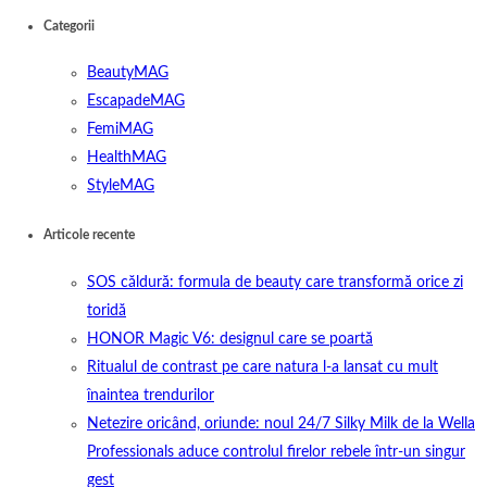
Categorii
BeautyMAG
EscapadeMAG
FemiMAG
HealthMAG
StyleMAG
Articole recente
SOS căldură: formula de beauty care transformă orice zi
toridă
HONOR Magic V6: designul care se poartă
Ritualul de contrast pe care natura l-a lansat cu mult
înaintea trendurilor
Netezire oricând, oriunde: noul 24/7 Silky Milk de la Wella
Professionals aduce controlul firelor rebele într-un singur
gest