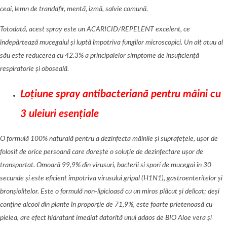
ceai, lemn de trandafir, mentă, izmă
, salvie comun
ă.
Totodată, acest spray este
un ACARICID/REPELENT excelent, ce
î
ndep
ărtează mucegaiul și luptă împotriva fungilor microscopici. Un alt atuu al
său este reducerea cu 42.3% a principalelor simptome de insuficiență
respiratorie
și oboseală.
Loțiune spray antibacteriană pentru mâini cu
3 uleiuri esenț
iale
O formulă 100% naturală pentru a dezinfecta mâinile și suprafețele, ușor de
folosit de orice persoană care doreș
te o solu
ție de dezinfectare ușor de
transportat
. Omoară 99,9% din virusuri, bacterii si spori de mucegai în 30
secunde și este e
ficient
împotriva virusului gripal (H1N1), gastroenteritelor și
bron
șiolitelor. Este o formulă non-lipicioasă cu un miros plăcut și delicat; deși
conține alcool din plante î
n propor
ți
e de 71,9%
, este foarte prietenoasă cu
pielea, are efect hidratant imediat datorită unui adaos de
BIO Aloe vera
ș
i