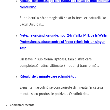
Ritualul de contrast pe care natura l-a lansat cu mult înaintea
trendurilor
Sunt locuri a căror magie stă chiar în firea lor naturală, iar
Lacul Ursu din…
Netezire oricând, oriunde: noul 24/7 Silky Milk de la Wella
Professionals aduce controlul firelor rebele într-un singur
gest
Un leave in sub forma lăptoasă, fără clătire care
completează rutina Ultimate Smooth și transformă…
Ritualul de 5 minute care schimbă tot
Eleganța masculină se construiește dimineața, în câteva
minute și cu produsele potrivite. O rutină de…
Comentarii recente