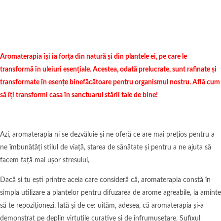
Aromaterapia își ia forța din natură și din plantele ei, pe care le
transformă în uleiuri esențiale. Acestea, odată prelucrate, sunt rafinate și
transformate în esențe binefăcătoare pentru organismul nostru. Află cum
să îți transformi casa în sanctuarul stării tale de bine!
Azi, aromaterapia ni se dezvăluie și ne oferă ce are mai prețios pentru a
ne îmbunătăți stilul de viață, starea de sănătate și pentru a ne ajuta să
facem față mai ușor stresului,
Dacă și tu ești printre aceia care consideră că, aromaterapia constă în
simpla utilizare a plantelor pentru difuzarea de arome agreabile, ia aminte
să te repoziționezi. Iată și de ce: uităm, adesea, că aromaterapia și-a
demonstrat pe deplin virtuțile curative și de înfrumusețare. Sufixul