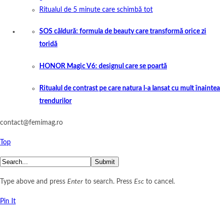
Ritualul de 5 minute care schimbă tot
SOS căldură: formula de beauty care transformă orice zi
toridă
HONOR Magic V6: designul care se poartă
Ritualul de contrast pe care natura l-a lansat cu mult înaintea
trendurilor
contact@femimag.ro
Top
Submit
Type above and press
Enter
to search. Press
Esc
to cancel.
Pin It