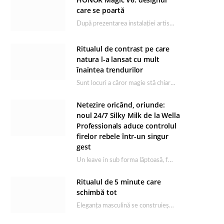
care se poartă
După prezentarea instalației artistice semnată de Catrinel Săbăciag în cadrul evenimentului de lansare HONOR Magic…
Ritualul de contrast pe care
natura l-a lansat cu mult
înaintea trendurilor
Sunt locuri a căror magie stă chiar în firea lor naturală, iar Lacul Ursu din…
Netezire oricând, oriunde:
noul 24/7 Silky Milk de la Wella
Professionals aduce controlul
firelor rebele într-un singur
gest
Un leave in sub forma lăptoasă, fără clătire care completează rutina Ultimate Smooth și transformă…
Ritualul de 5 minute care
schimbă tot
Eleganța masculină se construiește dimineața, în câteva minute și cu produsele potrivite. O rutină de…