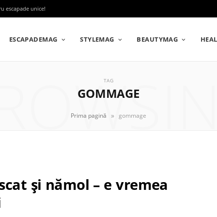
tru escapade unice!
ESCAPADEMAG
STYLEMAG
BEAUTYMAG
HEA
ROWSI
TAG
GOMMAGE
»
Prima pagină
gommage
scat și nămol – e vremea
i