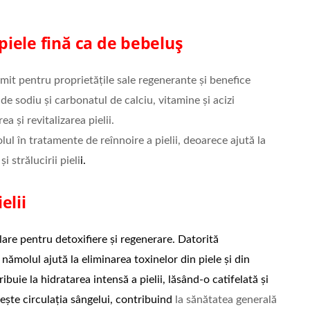
iele fină ca de bebeluș
mit pentru proprietățile sale regenerante și benefice
de sodiu și carbonatul de calciu, vitamine și acizi
a și revitalizarea pielii.
l în tratamente de reînnoire a pielii, deoarece ajută la
i strălucirii pieli
i.
elii
re pentru detoxifiere și regenerare. Datorită
nămolul ajută la eliminarea toxinelor din piele și din
buie la hidratarea intensă a pielii, lăsând-o catifelată și
ște circulația sângelui, contribuind
la sănătatea generală