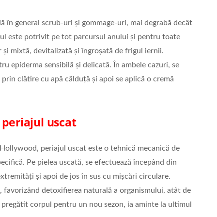
dă în general scrub-uri și gommage-uri, mai degrabă decât
ul este potrivit pe tot parcursul anului și pentru toate
și mixtă, devitalizată și îngroșată de frigul iernii.
u epiderma sensibilă și delicată. În ambele cazuri, se
prin clătire cu apă călduță și apoi se aplică o cremă
periajul uscat
a Hollywood, periajul uscat este o tehnică mecanică de
pecifică. Pe pielea uscată, se efectuează începând din
tremități și apoi de jos în sus cu mișcări circulare.
c, favorizând detoxifierea naturală a organismului, atât de
 pregătit corpul pentru un nou sezon, ia aminte la ultimul