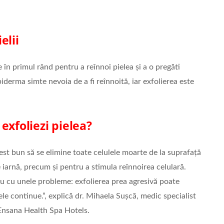
elii
 în primul rând pentru a reînnoi pielea și a o pregăti
piderma simte nevoia de a fi reînnoită, iar exfolierea este
exfoliezi pielea?
gest bun să se elimine toate celulele moarte de la suprafață
e iarnă, precum și pentru a stimula reînnoirea celulară.
 sau cu unele probleme: exfolierea prea agresivă poate
le continue.”, explică dr. Mihaela Sușcă, medic specialist
 Ensana Health Spa Hotels.