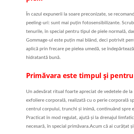
În cazul expunerii la soare preconizate, se recoman
peeling-uri: sunt mai puțin fotosensibilizante. Scrub
tenurile, în special pentru tipul de piele normală, dar 
Gommage-ul este puțin mai blând, deci potrivit pentr
aplică prin frecare pe pielea umedă, se îndepărtează 
hidratantă bună.
Primăvara este timpul și pentru 
Un adevărat ritual foarte apreciat de vedetele de l
exfoliere corporală, realizată cu o perie corporală s
centrul corpului, trunchi și inimă, continuând spre ex
Practicat în mod regulat, ajută și la drenajul limfati
necesară, în special primăvara.Acum că ai curățat și