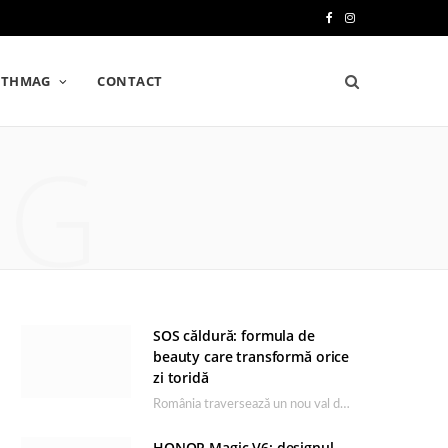
F
I
a
n
LTHMAG
CONTACT
c
s
e
t
NG
b
a
o
g
o
r
k
a
m
SOS căldură: formula de
beauty care transformă orice
zi toridă
România traversează un nou val de căldură, iar rutina de îngrijire capătă un rol esențial…
HONOR Magic V6: designul