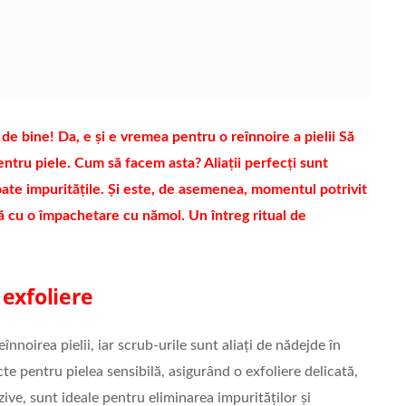
i de bine! Da, e și e vremea pentru o reînnoire a pielii Să
entru piele. Cum să facem asta? Aliații perfecți sunt
oate impuritățile. Și este, de asemenea, momentul potrivit
tă cu o împachetare cu nămol. Un întreg ritual de
 exfoliere
noirea pielii, iar scrub-urile sunt aliați de nădejde în
e pentru pielea sensibilă, asigurând o exfoliere delicată,
zive, sunt ideale pentru eliminarea impurităților și