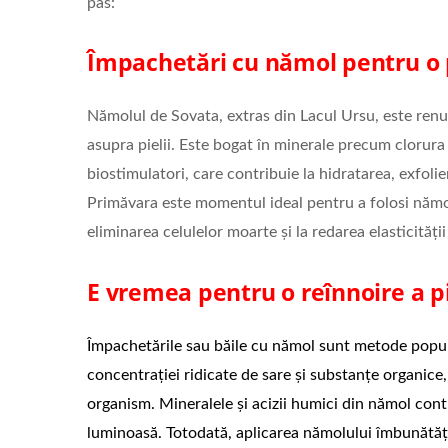
pas:
Împachetări cu nămol pentru o p
Nămolul de Sovata, extras din Lacul Ursu, este renu
asupra pielii. Este bogat în minerale precum clorura 
biostimulatori, care contribuie la hidratarea, exfoliere
Primăvara este momentul ideal pentru a folosi nămolu
eliminarea celulelor moarte și la redarea elasticității ș
E vremea pentru o reînnoire a pi
Împachetările sau băile cu nămol sunt metode popula
concentrației ridicate de sare și substanțe organice, 
organism. Mineralele și acizii humici din nămol contri
luminoasă. Totodată, aplicarea nămolului îmbunătățe