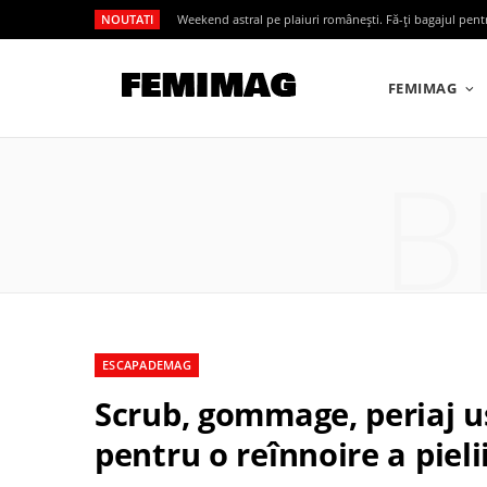
NOUTATI
Weekend astral pe plaiuri românești. Fă-ți bagajul pen
FEMIMAG
B
ESCAPADEMAG
Scrub, gommage, periaj u
pentru o reînnoire a pieli