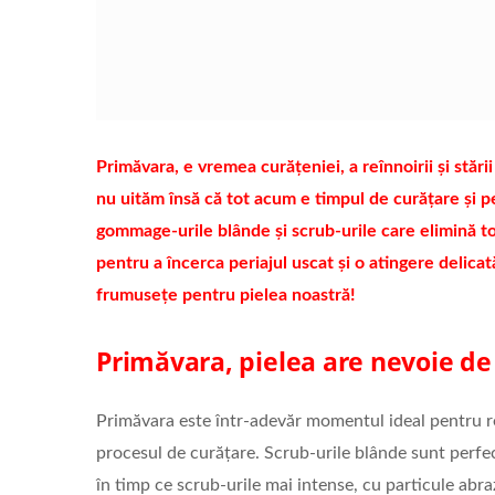
Primăvara, e vremea curățeniei, a reînnoirii și stări
nu uităm însă că tot acum e timpul de curățare și p
gommage-urile blânde și scrub-urile care elimină t
pentru a încerca periajul uscat și o atingere delica
frumusețe pentru pielea noastră!
Primăvara, pielea are nevoie de
Primăvara este într-adevăr momentul ideal pentru reîn
procesul de curățare. Scrub-urile blânde sunt perfect
în timp ce scrub-urile mai intense, cu particule abra