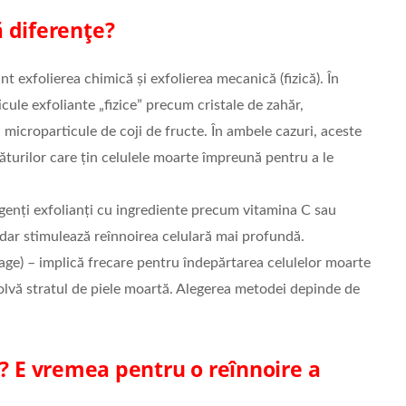
 diferențe?
t exfolierea chimică și exfolierea mecanică (fizică). În
ticule exfoliante „fizice” precum cristale de zahăr,
microparticule de coji de fructe. În ambele cazuri, aceste
găturilor care țin celulele moarte împreună pentru a le
agenți exfolianți cu ingrediente precum vitamina C sau
a, dar stimulează reînnoirea celulară mai profundă.
mmage) – implică frecare pentru îndepărtarea celulelor moarte
izolvă stratul de piele moartă. Alegerea metodei depinde de
t? E
vremea pentru o reînnoire a