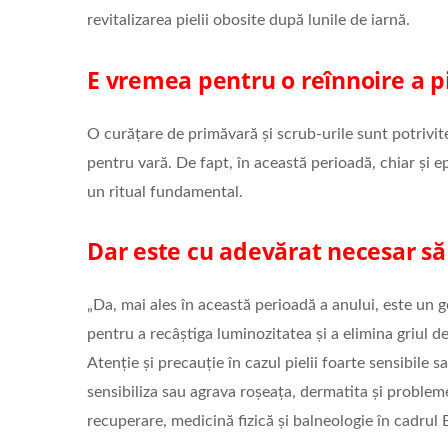
revitalizarea pielii obosite după lunile de iarnă.
E vremea pentru o reînnoire a pi
O curățare de primăvară și scrub-urile sunt potrivite
pentru vară. De fapt, în această perioadă, chiar și e
un ritual fundamental.
Dar este cu adevărat necesar să 
„Da, mai ales în această perioadă a anului, este un 
pentru a recâștiga luminozitatea și a elimina griul d
Atenție și precauție în cazul pielii foarte sensibile
sensibiliza sau agrava roșeața, dermatita și probleme
recuperare, medicină fizică și balneologie în cadrul