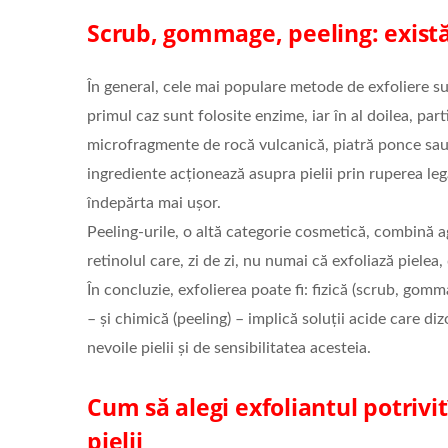
Scrub, gommage, peeling: există
În general, cele mai populare metode de exfoliere sun
primul caz sunt folosite enzime, iar în al doilea, par
microfragmente de rocă vulcanică, piatră ponce sau 
ingrediente acționează asupra pielii prin ruperea le
îndepărta mai ușor.
Peeling-urile, o altă categorie cosmetică, combină 
retinolul care, zi de zi, nu numai că exfoliază piele
În concluzie, exfolierea poate fi: fizică (scrub, go
– și chimică (peeling) – implică soluții acide care d
nevoile pielii și de sensibilitatea acesteia.
Cum să alegi exfoliantul potrivi
pielii