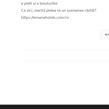
a pielii și a țesuturilor.
Ce zici, merită pielea ta un asemenea răsfăț?
https://ensanahotels.com/ro
MA