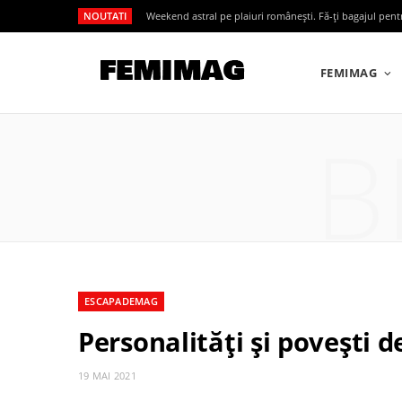
NOUTATI
Weekend astral pe plaiuri românești. Fă-ți bagajul pen
FEMIMAG
B
ESCAPADEMAG
Personalități și povești d
19 MAI 2021