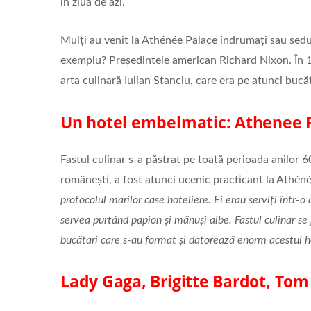
în ziua de azi.
Mulți au venit la Athénée Palace îndrumați sau sedu
exemplu? Preşedintele american Richard Nixon. În 196
arta culinară Iulian Stanciu, care era pe atunci bucă
Un hotel embelmatic: Athenee P
Fastul culinar s-a păstrat pe toată perioada anilor 6
românești, a fost atunci ucenic practicant la Athéné
protocolul marilor case hoteliere. Ei erau serviți într-
servea purtând papion și mănuși albe. Fastul culinar se
bucătari care s-au format și datorează enorm acestui
Lady Gaga, Brigitte Bardot, Tom 