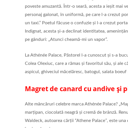
poveste amuzantă. Într-o seară, acesta a ieșit mai ve
personaj galonat, în uniformă, pe care l-a crezut por
un taxi.” Poetul făcuse o confuzie și l-a crezut portar
Indignat, acesta și-a declinat identitatea, amenințân
pe gânduri: „Atunci cheamă-mi un vapor”.
La Athénée Palace, Păstorel l-a cunoscut și s-a buc
Colea Olexiuc, care a rămas și favoritul său, și ale c
aspicul, ghiveciul măcelăresc, batogul, salata boeuf ș
Magret de canard cu andive și p
Alte mâncăruri celebre marca Athénée Palace? „Magre
marțipan, ciocolată neagră și cremă de brânză. Renumi
Waldeck, autoarea cărții “Athene Palace
”
, este una 