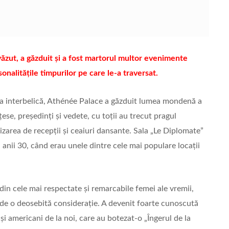
ăzut, a găzduit și a fost martorul multor evenimente
onalitățile timpurilor pe care le-a traversat.
ada interbelică, Athénée Palace a găzduit lumea mondenă a
nțese, președinți și vedete, cu toții au trecut pragul
izarea de recepții și ceaiuri dansante. Sala „Le Diplomate”
n anii 30, când erau unele dintre cele mai populare locații
din cele mai respectate și remarcabile femei ale vremii,
de o deosebită considerație. A devenit foarte cunoscută
 și americani de la noi, care au botezat-o „Îngerul de la