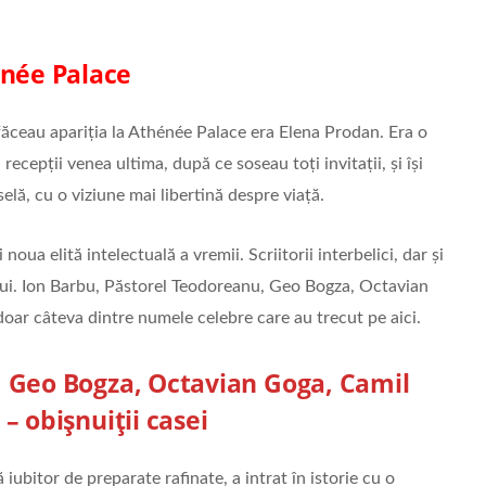
née Palace
făceau apariția la Athénée Palace era Elena Prodan. Era o
ecepții venea ultima, după ce soseau toți invitații, și își
selă, cu o viziune mai libertină despre viață.
noua elită intelectuală a vremii. Scriitorii interbelici, dar și
lului. Ion Barbu, Păstorel Teodoreanu, Geo Bogza, Octavian
ar câteva dintre numele celebre care au trecut pe aici.
, Geo Bogza, Octavian Goga, Camil
– obișnuiții casei
iubitor de preparate rafinate, a intrat în istorie cu o