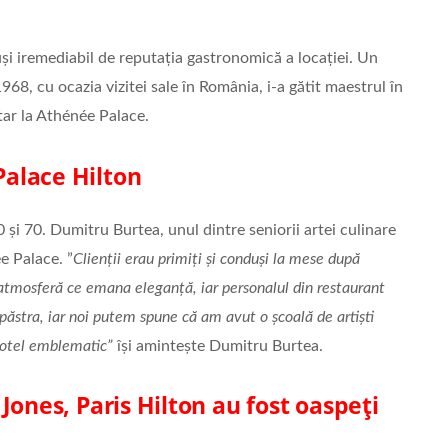
și iremediabil de reputația gastronomică a locației. Un
8, cu ocazia vizitei sale în România, i-a gătit maestrul în
tar la Athénée Palace.
alace Hilton
0 și 70. Dumitru Burtea, unul dintre seniorii artei culinare
e Palace. ”
Clienții erau primiți și conduși la mese după
o atmosferă ce emana eleganță, iar personalul din restaurant
 păstra, iar noi putem spune că am avut o școală de artiști
 hotel emblematic”
își amintește Dumitru Burtea.
Jones, Paris Hilton au fost oaspeți