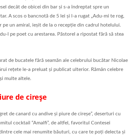
sel decât de obicei din bar și s-a îndreptat spre un
tar. A scos o bancnotă de 5 lei și l-a rugat „Adu-mi te rog,
 pe un amiral, ieșit de la o recepție din cadrul hotelului.
du-l pe poet cu arestarea. Păstorel a ripostat fără să stea
urat de bucatele fără seamăn ale celebrului bucătar Nicolae
ărui rețete le-a preluat și publicat ulterior. Rămân celebre
i multe altele.
iure de cireșe
t de canard cu andive și piure de cireșe”, deserturi cu
tul cocktail “Amalfi”, de altfel, favoritul Contesei
dintre cele mai renumite băuturi, cu care te poți delecta și