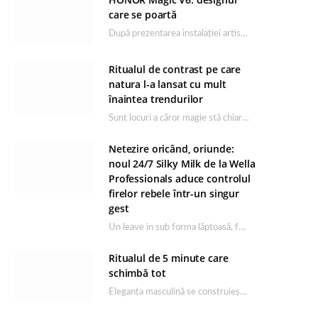
care se poartă
După prezentarea instalației artistice semnată de Catrinel Săbăciag în cadrul evenimentului de lansare HONOR Magic…
Ritualul de contrast pe care
natura l-a lansat cu mult
înaintea trendurilor
Sunt locuri a căror magie stă chiar în firea lor naturală, iar Lacul Ursu din…
Netezire oricând, oriunde:
noul 24/7 Silky Milk de la Wella
Professionals aduce controlul
firelor rebele într-un singur
gest
Un leave in sub forma lăptoasă, fără clătire care completează rutina Ultimate Smooth și transformă…
Ritualul de 5 minute care
schimbă tot
Eleganța masculină se construiește dimineața, în câteva minute și cu produsele potrivite. O rutină de…