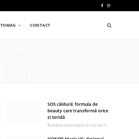
F
I
a
n
LTHMAG
CONTACT
c
s
e
t
NG
b
a
o
g
o
r
k
a
m
SOS căldură: formula de
beauty care transformă orice
zi toridă
România traversează un nou val de căldură, iar rutina de îngrijire capătă un rol esențial…
HONOR Magic V6: designul