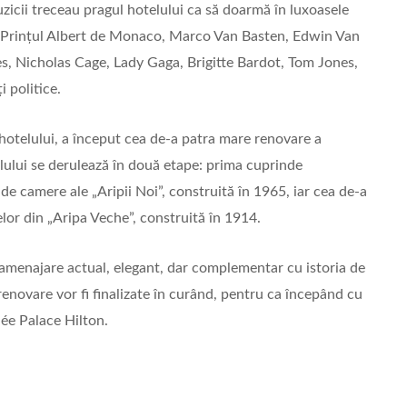
muzicii treceau pragul hotelului ca să doarmă în luxoasele
 Prințul Albert de Monaco, Marco Van Basten, Edwin Van
es, Nicholas Cage, Lady Gaga, Brigitte Bardot, Tom Jones,
 politice.
hotelului, a început cea de-a patra mare renovare a
lului se derulează în două etape: prima cuprinde
 de camere ale „Aripii Noi”, construită în 1965, iar cea de-a
lor din „Aripa Veche”, construită în 1914.
amenajare actual, elegant, dar complementar cu istoria de
renovare vor fi finalizate în curând, pentru ca începând cu
ée Palace Hilton.