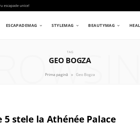
tru escapade unice!
ESCAPADEMAG
STYLEMAG
BEAUTYMAG
HEA
ROWSI
TAG
GEO BOGZA
»
Prima pagină
Geo Bogza
e 5 stele la Athénée Palace