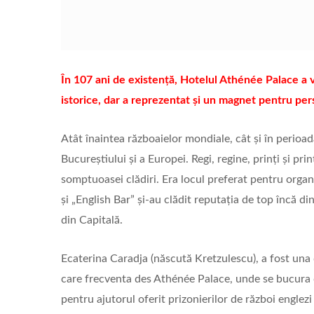
În 107 ani de existență, Hotelul Athénée Palace a v
istorice, dar a reprezentat și un magnet pentru pers
Atât înaintea războaielor mondiale, cât și în perio
Bucureștiului și a Europei. Regi, regine, prinți și pri
somptuoasei clădiri. Era locul preferat pentru organ
și „English Bar” și-au clădit reputația de top încă di
din Capitală.
Ecaterina Caradja (născută Kretzulescu), a fost una 
care frecventa des Athénée Palace, unde se bucura 
pentru ajutorul oferit prizonierilor de război englezi