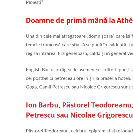
Ploiești”.
Doamne de primă mână la
Athé
Una din cele mai atrăgătoare „domnișoare” care își 
femeie frumoasă care știa să se pună în evidență. La r
regiza intrarea. Era generoasă, caldă și în general ve
English Bar-ul atrăgea de asemenea scriitori, poeți și 
cei postbelici petreceau ore în șir la braseria hote
Goga, Camil Petrescu sau Nicolae Grigorescu sunt do
Ion Barbu, Păstorel Teodoreanu
Petrescu sau Nicolae Grigorescu 
Păstorel Teodoreanu, celebrul epigramist și totodată 