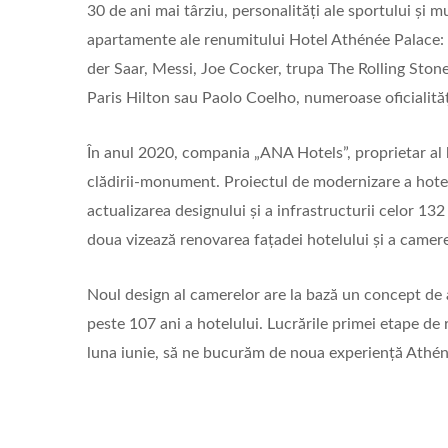
30 de ani mai târziu, personalități ale sportului și 
apartamente ale renumitului Hotel Athénée Palace:
der Saar, Messi, Joe Cocker, trupa The Rolling Ston
Paris Hilton sau Paolo Coelho, numeroase oficialități
În anul 2020, compania „ANA Hotels”, proprietar al 
clădirii-monument. Proiectul de modernizare a hote
actualizarea designului și a infrastructurii celor 132
doua vizează renovarea fațadei hotelului și a camere
Noul design al camerelor are la bază un concept de 
peste 107 ani a hotelului. Lucrările primei etape de 
luna iunie, să ne bucurăm de noua experiență Athén