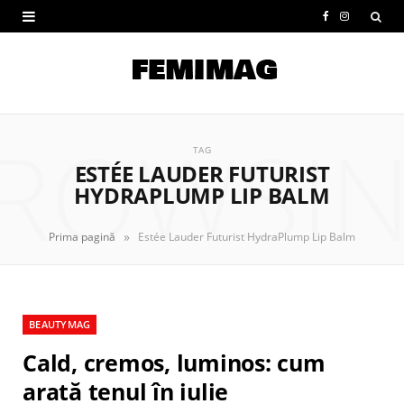
F
I
a
n
c
s
e
t
ROWSI
b
a
TAG
ESTÉE LAUDER FUTURIST
o
g
HYDRAPLUMP LIP BALM
o
r
»
Prima pagină
Estée Lauder Futurist HydraPlump Lip Balm
k
a
m
BEAUTYMAG
Cald, cremos, luminos: cum
arată tenul în iulie