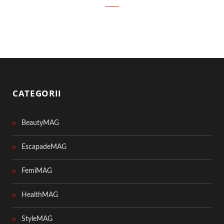
CATEGORII
BeautyMAG
EscapadeMAG
FemiMAG
HealthMAG
StyleMAG