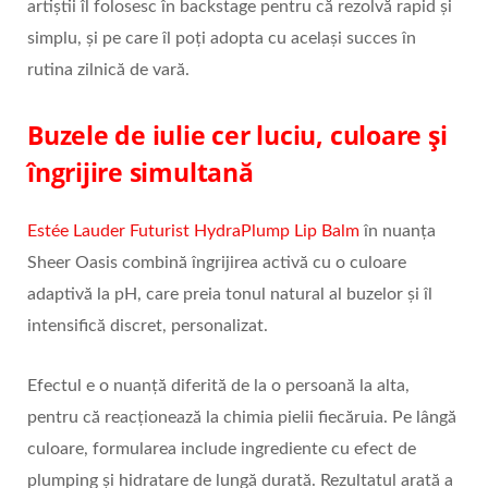
artiștii îl folosesc în backstage pentru că rezolvă rapid și
simplu, și pe care îl poți adopta cu același succes în
rutina zilnică de vară.
Buzele de iulie cer luciu, culoare și
îngrijire simultană
Estée Lauder Futurist HydraPlump Lip Balm
în nuanța
Sheer Oasis combină îngrijirea activă cu o culoare
adaptivă la pH, care preia tonul natural al buzelor și îl
intensifică discret, personalizat.
Efectul e o nuanță diferită de la o persoană la alta,
pentru că reacționează la chimia pielii fiecăruia. Pe lângă
culoare, formularea include ingrediente cu efect de
plumping și hidratare de lungă durată. Rezultatul arată a