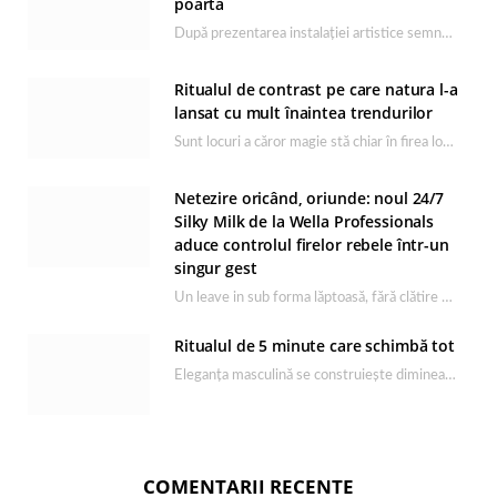
poartă
După prezentarea instalației artistice semnată de Catrinel Săbăciag în cadrul evenimentului de lansare HONOR Magic…
Ritualul de contrast pe care natura l-a
lansat cu mult înaintea trendurilor
Sunt locuri a căror magie stă chiar în firea lor naturală, iar Lacul Ursu din…
Netezire oricând, oriunde: noul 24/7
Silky Milk de la Wella Professionals
aduce controlul firelor rebele într-un
singur gest
Un leave in sub forma lăptoasă, fără clătire care completează rutina Ultimate Smooth și transformă…
Ritualul de 5 minute care schimbă tot
Eleganța masculină se construiește dimineața, în câteva minute și cu produsele potrivite. O rutină de…
COMENTARII RECENTE