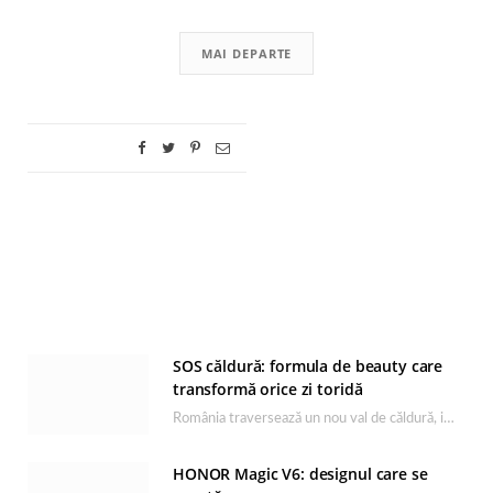
MAI DEPARTE
SOS căldură: formula de beauty care
transformă orice zi toridă
România traversează un nou val de căldură, iar rutina de îngrijire capătă un rol esențial…
HONOR Magic V6: designul care se