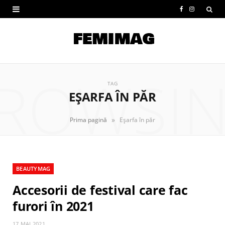
F
I
a
n
c
s
e
t
ROWSI
b
a
TAG
EȘARFA ÎN PĂR
o
g
o
r
»
Prima pagină
Eșarfa în păr
k
a
m
BEAUTYMAG
Accesorii de festival care fac
furori în 2021
17 MAI 2021