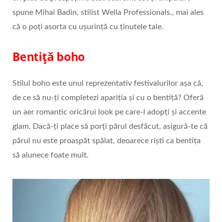
spune Mihai Badin, stilist Wella Professionals., mai ales
că o poți asorta cu ușurință cu ținutele tale.
Bentiță boho
Stilul boho este unul reprezentativ festivalurilor așa că,
de ce să nu-ți completezi apariția și cu o bentiță? Oferă
un aer romantic oricărui look pe care-l adopți și accente
glam. Dacă-ți place să porți părul desfăcut, asigură-te că
părul nu este proaspăt spălat, deoarece riști ca bentița
să alunece foate mult.