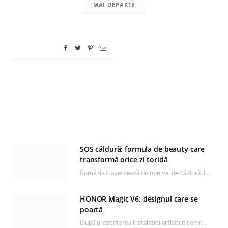
MAI DEPARTE
SOS căldură: formula de beauty care
transformă orice zi toridă
România traversează un nou val de căldură, iar rutina de îngrijire capătă un rol esențial…
HONOR Magic V6: designul care se
poartă
După prezentarea instalației artistice semnată de Catrinel Săbăciag în cadrul evenimentului de lansare HONOR Magic…