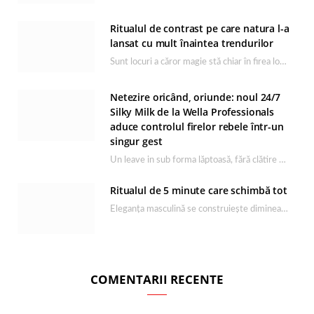
Ritualul de contrast pe care natura l-a
lansat cu mult înaintea trendurilor
Sunt locuri a căror magie stă chiar în firea lor naturală, iar Lacul Ursu din…
Netezire oricând, oriunde: noul 24/7
Silky Milk de la Wella Professionals
aduce controlul firelor rebele într-un
singur gest
Un leave in sub forma lăptoasă, fără clătire care completează rutina Ultimate Smooth și transformă…
Ritualul de 5 minute care schimbă tot
Eleganța masculină se construiește dimineața, în câteva minute și cu produsele potrivite. O rutină de…
COMENTARII RECENTE