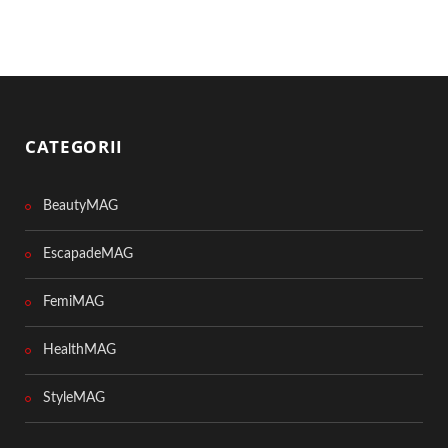
CATEGORII
BeautyMAG
EscapadeMAG
FemiMAG
HealthMAG
StyleMAG