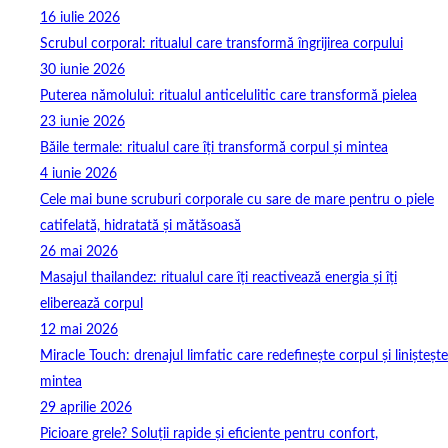
16 iulie 2026
Scrubul corporal: ritualul care transformă îngrijirea corpului
30 iunie 2026
Puterea nămolului: ritualul anticelulitic care transformă pielea
23 iunie 2026
Băile termale: ritualul care îți transformă corpul și mintea
4 iunie 2026
Cele mai bune scruburi corporale cu sare de mare pentru o piele
catifelată, hidratată și mătăsoasă
26 mai 2026
Masajul thailandez: ritualul care îți reactivează energia și îți
eliberează corpul
12 mai 2026
Miracle Touch: drenajul limfatic care redefinește corpul și liniștește
mintea
29 aprilie 2026
Picioare grele? Soluții rapide și eficiente pentru confort,