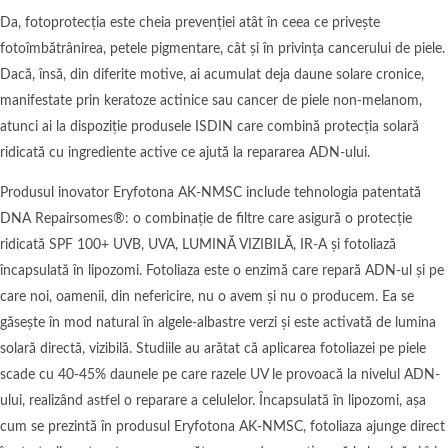
Da, fotoprotecția este cheia prevenției atât în ceea ce privește
fotoîmbătrânirea, petele pigmentare, cât și în privința cancerului de piele.
Dacă, însă, din diferite motive, ai acumulat deja daune solare cronice,
manifestate prin keratoze actinice sau cancer de piele non-melanom,
atunci ai la dispoziție produsele ISDIN care combină protecția solară
ridicată cu ingrediente active ce ajută la repararea ADN-ului.
Produsul inovator Eryfotona AK-NMSC include tehnologia patentată
DNA Repairsomes®: o combinație de filtre care asigură o protecție
ridicată SPF 100+ UVB, UVA, LUMINĂ VIZIBILĂ, IR-A și fotoliază
încapsulată în lipozomi. Fotoliaza este o enzimă care repară ADN-ul și pe
care noi, oamenii, din nefericire, nu o avem și nu o producem. Ea se
găsește în mod natural în algele-albastre verzi și este activată de lumina
solară directă, vizibilă. Studiile au arătat că aplicarea fotoliazei pe piele
scade cu 40-45% daunele pe care razele UV le provoacă la nivelul ADN-
ului, realizând astfel o reparare a celulelor. Încapsulată în lipozomi, așa
cum se prezintă în produsul Eryfotona AK-NMSC, fotoliaza ajunge direct