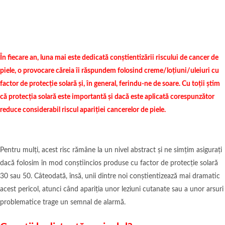
În fiecare an, luna mai este dedicată conștientizării riscului de cancer de
piele, o provocare căreia îi răspundem folosind creme/loțiuni/uleiuri cu
factor de protecție solară și, în general, ferindu-ne de soare. Cu toții știm
că protecția solară este importantă și dacă este aplicată corespunzător
reduce considerabil riscul apariției cancerelor de piele.
Pentru mulți, acest risc rămâne la un nivel abstract și ne simțim asigurați
dacă folosim în mod conștiincios produse cu factor de protecție solară
30 sau 50. Câteodată, însă, unii dintre noi conștientizează mai dramatic
acest pericol, atunci când apariția unor leziuni cutanate sau a unor arsuri
problematice trage un semnal de alarmă.