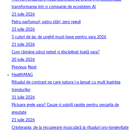
transformarea într-o companie de ecosistem AI
23 iulie 2026
Patru parfumuri, patru stări, zero reguli
23 iulie 2026
5 culori de lac de unghii must‑have pentru vara 2026
21 iulie 2026
Cum rămâne părul neted și disciplinat toată vara?
20 iulie 2026
Previous
Next
HealthMAG
Ritualul de contrast pe care natura l-a lansat cu mult înaintea
trendurilor
31 iulie 2026
Picioare grele vara? Cauze și soluții rapide pentru senzația de
greutate
21 iulie 2026
Crioterapia: de la recuperare musculară la ritualuri pro‑longevitate