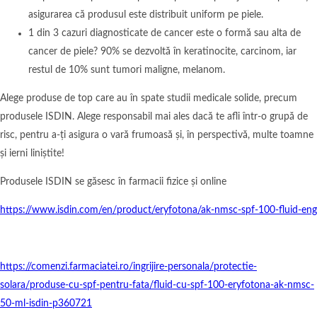
asigurarea că produsul este distribuit uniform pe piele.
1 din 3 cazuri diagnosticate de cancer este o formă sau alta de
cancer de piele? 90% se dezvoltă în keratinocite, carcinom, iar
restul de 10% sunt tumori maligne, melanom.
Alege produse de top care au în spate studii medicale solide, precum
produsele ISDIN. Alege responsabil mai ales dacă te afli într-o grupă de
risc, pentru a-ți asigura o vară frumoasă și, în perspectivă, multe toamne
și ierni liniștite!
Produsele ISDIN se găsesc în farmacii fizice și online
https://www.isdin.com/en/product/eryfotona/ak-nmsc-spf-100-fluid-eng
https://comenzi.farmaciatei.ro/ingrijire-personala/protectie-
solara/produse-cu-spf-pentru-fata/fluid-cu-spf-100-eryfotona-ak-nmsc-
50-ml-isdin-p360721