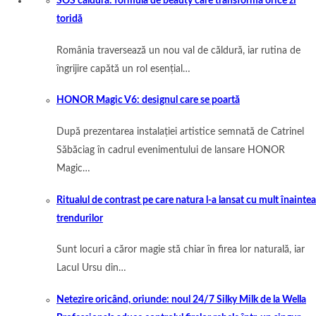
SOS căldură: formula de beauty care transformă orice zi
toridă
România traversează un nou val de căldură, iar rutina de
îngrijire capătă un rol esențial…
HONOR Magic V6: designul care se poartă
După prezentarea instalației artistice semnată de Catrinel
Săbăciag în cadrul evenimentului de lansare HONOR
Magic…
Ritualul de contrast pe care natura l-a lansat cu mult înaintea
trendurilor
Sunt locuri a căror magie stă chiar în firea lor naturală, iar
Lacul Ursu din…
Netezire oricând, oriunde: noul 24/7 Silky Milk de la Wella