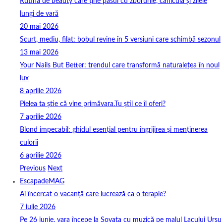
Rutina de beauty care ține pasul cu zborurile, canicula și zilele
lungi de vară
20 mai 2026
Scurt, mediu, filat: bobul revine în 5 versiuni care schimbă sezonul
13 mai 2026
Your Nails But Better: trendul care transformă naturalețea în noul
lux
8 aprilie 2026
Pielea ta știe că vine primăvara.Tu știi ce îi oferi?
7 aprilie 2026
Blond impecabil: ghidul esențial pentru îngrijirea și menținerea
culorii
6 aprilie 2026
Previous
Next
EscapadeMAG
Ai încercat o vacanță care lucrează ca o terapie?
7 iulie 2026
Pe 26 iunie, vara începe la Sovata cu muzică pe malul Lacului Ursu