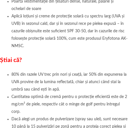
Poartă vestimentație din țesături dense, naturale, pălărie și
ochelari de soare
Aplică loțiuni și creme de protecție solară cu spectru larg (UVA și
UVB) în sezonul cald, dar și în sezonul rece pe pielea expusă – în
cazurile obișnuite este suficient SPF 30-50, dar în cazurile de risc
folosește protecție solară 100%, cum este produsul Eryfotona AK-
NMSC.
Știai că?
80% din razele UV trec prin nori și ceață, iar 50% din expunerea la
UVA provine de la lumina reflectată, chiar și atunci când stai la
umbră sau când ești în apă.
Cantitatea optimă de cremă pentru o protecție eficientă este de 2
mg/cm² de piele, respectiv cât o minge de golf pentru întregul
corp.
Dacă alegi un produs de pulverizare (spray sau ulei), sunt necesare
10 până la 15 pulverizări pe zonă pentru a proteja corect pielea și