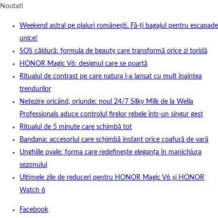
Noutati
Weekend astral pe plaiuri românești. Fă-ți bagajul pentru escapade
unice!
SOS căldură: formula de beauty care transformă orice zi toridă
HONOR Magic V6: designul care se poartă
Ritualul de contrast pe care natura l-a lansat cu mult înaintea
trendurilor
Netezire oricând, oriunde: noul 24/7 Silky Milk de la Wella
Professionals aduce controlul firelor rebele într-un singur gest
Ritualul de 5 minute care schimbă tot
Bandana: accesoriul care schimbă instant orice coafură de vară
Unghiile ovale: forma care redefinește eleganța în manichiura
sezonului
Ultimele zile de reduceri pentru HONOR Magic V6 și HONOR
Watch 6
Facebook