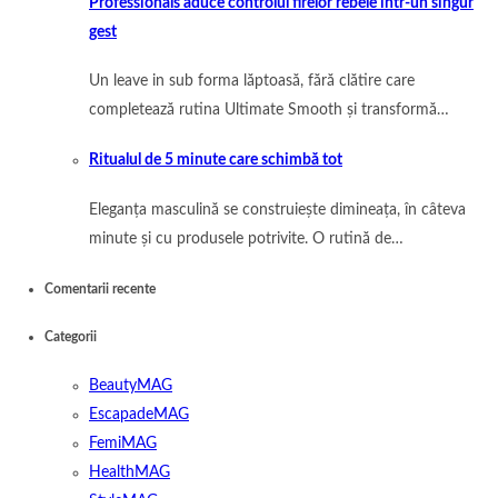
Professionals aduce controlul firelor rebele într-un singur
gest
Un leave in sub forma lăptoasă, fără clătire care
completează rutina Ultimate Smooth și transformă…
Ritualul de 5 minute care schimbă tot
Eleganța masculină se construiește dimineața, în câteva
minute și cu produsele potrivite. O rutină de…
Comentarii recente
Categorii
BeautyMAG
EscapadeMAG
FemiMAG
HealthMAG