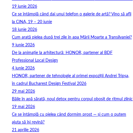
19 iunie 2026
Ce se întâmplă când dai unui telefon o galerie de artă? Vino să afli
la CINA, 19 – 20 iunie
18 iunie 2026
Cum arată pielea după trei zile în apa Mării Moarte a Transilvaniei?
9 iunie 2026
De la animație la arhitectură: HONOR, partener al BDF
Professional Local Design
4 iunie 2026
HONOR, partener de tehnologie al primei expoziții Andrei Tripșa,
în cadrul Bucharest Design Festival 2026
29 mai 2026
Băile în apă sărată, noul detox pentru corpul obosit de ritmul zilnic
19 mai 2026
Ce se întâmplă cu pielea când dormim prost — și cum o putem
ajuta să își revină?
21 aprilie 2026