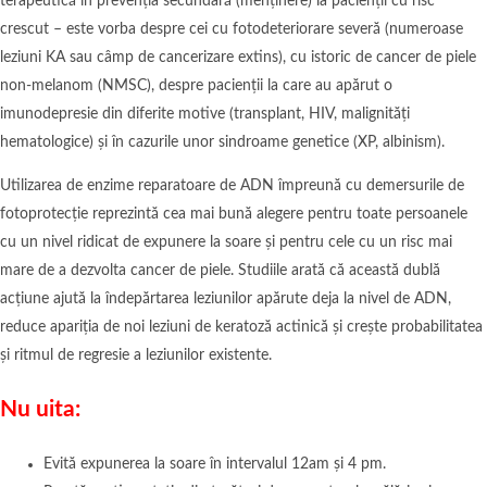
terapeutică în prevenția secundară (menținere) la pacienții cu risc
crescut – este vorba despre cei cu fotodeteriorare severă (numeroase
leziuni KA sau câmp de cancerizare extins), cu istoric de cancer de piele
non-melanom (NMSC), despre pacienții la care au apărut o
imunodepresie din diferite motive (transplant, HIV, malignități
hematologice) și în cazurile unor sindroame genetice (XP, albinism).
Utilizarea de enzime reparatoare de ADN împreună cu demersurile de
fotoprotecție reprezintă cea mai bună alegere pentru toate persoanele
cu un nivel ridicat de expunere la soare și pentru cele cu un risc mai
mare de a dezvolta cancer de piele. Studiile arată că această dublă
acțiune ajută la îndepărtarea leziunilor apărute deja la nivel de ADN,
reduce apariția de noi leziuni de keratoză actinică și crește probabilitatea
și ritmul de regresie a leziunilor existente.
Nu uita:
Evită expunerea la soare în intervalul 12am și 4 pm.