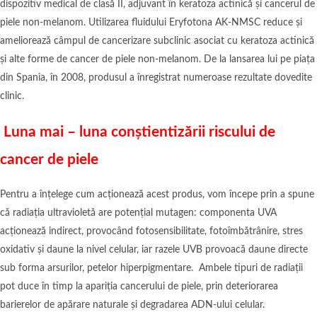
dispozitiv medical de clasă II, adjuvant în keratoza actinică și cancerul de
piele non-melanom. Utilizarea fluidului Eryfotona AK-NMSC reduce și
ameliorează câmpul de cancerizare subclinic asociat cu keratoza actinică
și alte forme de cancer de piele non-melanom. De la lansarea lui pe piața
din Spania, în 2008, produsul a înregistrat numeroase rezultate dovedite
clinic.
Luna mai – luna conștientizării riscului de
cancer de piele
Pentru a înțelege cum acționează acest produs, vom începe prin a spune
că radiația ultravioletă are potențial mutagen: componenta UVA
acționează indirect, provocând fotosensibilitate, fotoîmbătrânire, stres
oxidativ și daune la nivel celular, iar razele UVB provoacă daune directe
sub forma arsurilor, petelor hiperpigmentare. Ambele tipuri de radiații
pot duce în timp la apariția cancerului de piele, prin deteriorarea
barierelor de apărare naturale și degradarea ADN-ului celular.