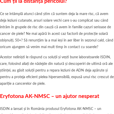
Cum ții la distanță pericolul?
Ce se întâmplă atunci când știm că suntem deja la mare risc, că avem
deja leziuni cutanate, arsuri solare vechi care s-au complicat sau când
intrăm în grupele de risc din cauză că avem în familie cazuri serioase de
cancer de piele? Ne mai apără în acest caz factorii de protecție solară
obișnuiți, 50+? Să renunțăm la a mai ieși în aer liber în sezonul cald, când
oricum ajungem să venim mai mult timp în contact cu soarele?
Acestor neliniști le răspund cu soluții și vești bune laboratoarele ISDIN,
care, folosind aliați de nădejde din natură și descoperiri de ultimă oră ale
științei, au găsit soluții pentru a repara leziuni de ADN deja apărute și
pentru a proteja eficient pielea hipersensibilă, expusă unui risc crescut de
apariție a cancerelor de piele.
Eryfotona AK-NMSC – un ajutor nesperat
ISDIN a lansat și în România produsul Eryfotona AK-NMSC – un