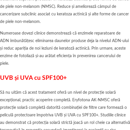
de piele non-melanom (NMSC). Reduce și ameliorează câmpul de
cancerizare subclinic asociat cu keratoza actinică și alte forme de cancer
de piele non-melanom.
Numeroase dovezi clinice demonstrează că enzimele reparatoare de
ADN îmbunătățesc eliminarea daunelor produse deja la nivelul ADN-ului
și reduc apariția de noi leziuni de keratoză actinică. Prin urmare, aceste
enzime de fotoliază și-au arătat eficiența în prevenirea cancerului de
piele.
UVB și UVA cu SPF100+
Să nu uităm că acest tratament oferă un nivel de protecție solară
excepțional, practic acoperire completă. Eryfotona AK-NMSC oferă
protecție solară completă datorită combinației de filtre care formează o
peliculă protectoare împotriva UVB și UVA cu SPF100+. Studiile clinice
au demonstrat că protecția solară strictă joacă un rol cheie ca alternativă