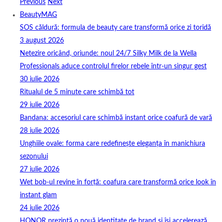
Previous
Next
BeautyMAG
SOS căldură: formula de beauty care transformă orice zi toridă
3 august 2026
Netezire oricând, oriunde: noul 24/7 Silky Milk de la Wella
Professionals aduce controlul firelor rebele într-un singur gest
30 iulie 2026
Ritualul de 5 minute care schimbă tot
29 iulie 2026
Bandana: accesoriul care schimbă instant orice coafură de vară
28 iulie 2026
Unghiile ovale: forma care redefinește eleganța în manichiura
sezonului
27 iulie 2026
Wet bob-ul revine în forță: coafura care transformă orice look în
instant glam
24 iulie 2026
HONOR prezintă o nouă identitate de brand și își accelerează