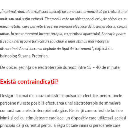
„
În primul rând, electrozii sunt aplicați pe zona care urmează să fie tratată, mai
mult sau mai puțin extinsă. Electrodul este un obiect conductiv, de obicei cu un
miez metalic, care permite trecerea energiei electrice de la generator la corpul
uman. În acest moment începe terapia, cu pornirea aparatului. Senzația poate
fi cea a unei ușoare furnicături sau chiar a unor stimuli mai intenși și
discontinui. Acest lucru va depinde de tipul de tratament
.”, explică dr.
balneolog Suzana Pretorian.
De obicei, ședința de electroterapie durează între 15 – 40 de minute.
Există contraindicaţii?
Desigur! Tocmai din cauza utilizării impulsurilor electrice, pentru unele
persoane nu este posibilă efectuarea unei electroterapie de stimulare
comună sau a electroterapiei antalgice. Pacienții care suferă de boli de
inimă și cei cu stimulatoare cardiace, un dispozitiv care utilizează același
principiu ca și curentul pentru a regla bătăile inimii și persoanele care