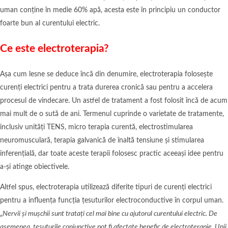
uman conține în medie 60% apă, acesta este în principiu un conductor
foarte bun al curentului electric.
Ce este electroterapia?
Așa cum lesne se deduce încă din denumire, electroterapia folosește
curenți electrici pentru a trata durerea cronică sau pentru a accelera
procesul de vindecare. Un astfel de tratament a fost folosit încă de acum
mai mult de o sută de ani. Termenul cuprinde o varietate de tratamente,
inclusiv unități TENS, micro terapia curentă, electrostimularea
neuromusculară, terapia galvanică de înaltă tensiune și stimularea
inferențială, dar toate aceste terapii folosesc practic aceeași idee pentru
a-și atinge obiectivele.
Altfel spus, electroterapia utilizează diferite tipuri de curenți electrici
pentru a influența funcția țesuturilor electroconductive în corpul uman.
„
Nervii și mușchii sunt tratați cel mai bine cu ajutorul curentului electric. De
asemenea, țesuturile conjunctive pot fi afectate benefic de electroterapie. Unii