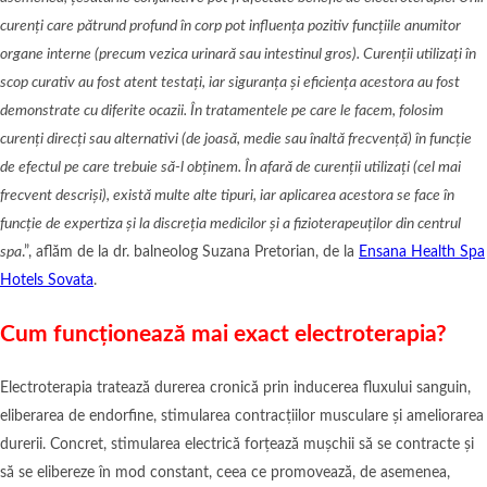
curenți care pătrund profund în corp pot influența pozitiv funcțiile anumitor
organe interne (precum vezica urinară sau intestinul gros). Curenții utilizați în
scop curativ au fost atent testați, iar siguranța și eficiența acestora au fost
demonstrate cu diferite ocazii. În tratamentele pe care le facem, folosim
curenți direcți sau alternativi (de joasă, medie sau înaltă frecvență) în funcție
de efectul pe care trebuie să-l obținem. În afară de curenții utilizați (cel mai
frecvent descriși), există multe alte tipuri, iar aplicarea acestora se face în
funcție de expertiza și la discreția medicilor și a fizioterapeuților din centrul
spa
.”, aflăm de la dr. balneolog Suzana Pretorian, de la
Ensana Health Spa
Hotels Sovata
.
Cum funcționează mai exact electroterapia?
Electroterapia tratează durerea cronică prin inducerea fluxului sanguin,
eliberarea de endorfine, stimularea contracțiilor musculare și ameliorarea
durerii. Concret, stimularea electrică forțează mușchii să se contracte și
să se elibereze în mod constant, ceea ce promovează, de asemenea,