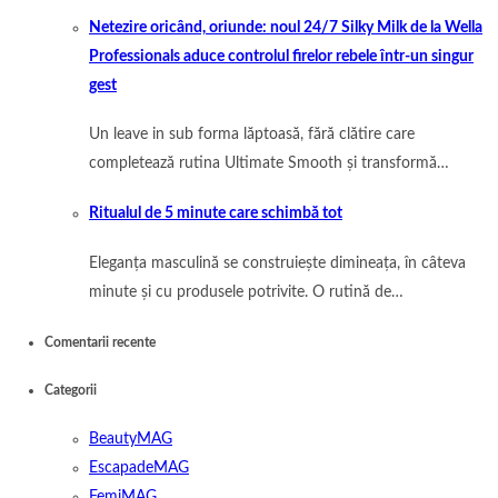
Netezire oricând, oriunde: noul 24/7 Silky Milk de la Wella
Professionals aduce controlul firelor rebele într-un singur
gest
Un leave in sub forma lăptoasă, fără clătire care
completează rutina Ultimate Smooth și transformă…
Ritualul de 5 minute care schimbă tot
Eleganța masculină se construiește dimineața, în câteva
minute și cu produsele potrivite. O rutină de…
Comentarii recente
Categorii
BeautyMAG
EscapadeMAG
FemiMAG