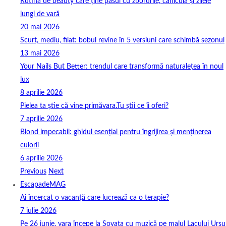
Rutina de beauty care ține pasul cu zborurile, canicula și zilele
lungi de vară
20 mai 2026
Scurt, mediu, filat: bobul revine în 5 versiuni care schimbă sezonul
13 mai 2026
Your Nails But Better: trendul care transformă naturalețea în noul
lux
8 aprilie 2026
Pielea ta știe că vine primăvara.Tu știi ce îi oferi?
7 aprilie 2026
Blond impecabil: ghidul esențial pentru îngrijirea și menținerea
culorii
6 aprilie 2026
Previous
Next
EscapadeMAG
Ai încercat o vacanță care lucrează ca o terapie?
7 iulie 2026
Pe 26 iunie, vara începe la Sovata cu muzică pe malul Lacului Ursu