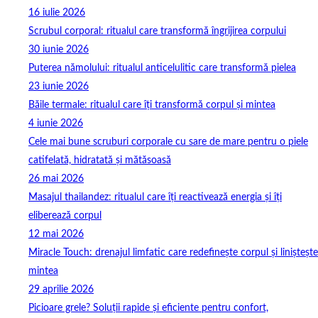
16 iulie 2026
Scrubul corporal: ritualul care transformă îngrijirea corpului
30 iunie 2026
Puterea nămolului: ritualul anticelulitic care transformă pielea
23 iunie 2026
Băile termale: ritualul care îți transformă corpul și mintea
4 iunie 2026
Cele mai bune scruburi corporale cu sare de mare pentru o piele
catifelată, hidratată și mătăsoasă
26 mai 2026
Masajul thailandez: ritualul care îți reactivează energia și îți
eliberează corpul
12 mai 2026
Miracle Touch: drenajul limfatic care redefinește corpul și liniștește
mintea
29 aprilie 2026
Picioare grele? Soluții rapide și eficiente pentru confort,