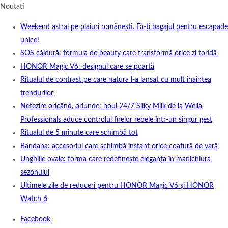
Noutati
Weekend astral pe plaiuri românești. Fă-ți bagajul pentru escapade
unice!
SOS căldură: formula de beauty care transformă orice zi toridă
HONOR Magic V6: designul care se poartă
Ritualul de contrast pe care natura l-a lansat cu mult înaintea
trendurilor
Netezire oricând, oriunde: noul 24/7 Silky Milk de la Wella
Professionals aduce controlul firelor rebele într-un singur gest
Ritualul de 5 minute care schimbă tot
Bandana: accesoriul care schimbă instant orice coafură de vară
Unghiile ovale: forma care redefinește eleganța în manichiura
sezonului
Ultimele zile de reduceri pentru HONOR Magic V6 și HONOR
Watch 6
Facebook