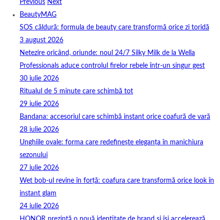
Previous
Next
BeautyMAG
SOS căldură: formula de beauty care transformă orice zi toridă
3 august 2026
Netezire oricând, oriunde: noul 24/7 Silky Milk de la Wella
Professionals aduce controlul firelor rebele într-un singur gest
30 iulie 2026
Ritualul de 5 minute care schimbă tot
29 iulie 2026
Bandana: accesoriul care schimbă instant orice coafură de vară
28 iulie 2026
Unghiile ovale: forma care redefinește eleganța în manichiura
sezonului
27 iulie 2026
Wet bob-ul revine în forță: coafura care transformă orice look în
instant glam
24 iulie 2026
HONOR prezintă o nouă identitate de brand și își accelerează