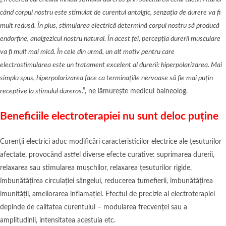
când corpul nostru este stimulat de curentul antalgic, senzația de durere va fi
mult redusă. În plus, stimularea electrică determină corpul nostru să producă
endorfine, analgezicul nostru natural. În acest fel, percepția durerii musculare
va fi mult mai mică. În cele din urmă, un alt motiv pentru care
electrostimularea este un tratament excelent al durerii: hiperpolarizarea. Mai
simplu spus, hiperpolarizarea face ca terminațiile nervoase să fie mai puțin
receptive la stimulul dureros
.”, ne lămurește medicul balneolog.
Beneficiile electroterapiei nu sunt deloc puține
Curenții electrici aduc modificări caracteristicilor electrice ale țesuturilor
afectate, provocând astfel diverse efecte curative: suprimarea durerii,
relaxarea sau stimularea mușchilor, relaxarea țesuturilor rigide,
îmbunătățirea circulației sângelui, reducerea tumefierii, îmbunătățirea
imunității, ameliorarea inflamației. Efectul de precizie al electroterapiei
depinde de calitatea curentului – modularea frecvenței sau a
amplitudinii, intensitatea acestuia etc.