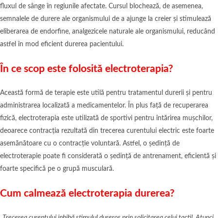
fluxul de sânge în regiunile afectate. Cursul blochează, de asemenea,
semnalele de durere ale organismului de a ajunge la creier și stimulează
eliberarea de endorfine, analgezicele naturale ale organismului, reducând
astfel în mod eficient durerea pacientului.
În ce scop este folosită electroterapia?
Această formă de terapie este utilă pentru tratamentul durerii și pentru
administrarea localizată a medicamentelor. În plus față de recuperarea
fizică, electroterapia este utilizată de sportivi pentru întărirea mușchilor,
deoarece contracția rezultată din trecerea curentului electric este foarte
asemănătoare cu o contracție voluntară. Astfel, o ședință de
electroterapie poate fi considerată o ședință de antrenament, eficientă și
foarte specifică pe o grupă musculară.
Cum calmează electroterapia durerea?
„
Trecerea curentului inhibă stimulul dureros prin solicitarea celui tactil. Atunci