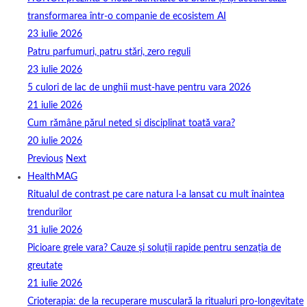
transformarea într-o companie de ecosistem AI
23 iulie 2026
Patru parfumuri, patru stări, zero reguli
23 iulie 2026
5 culori de lac de unghii must‑have pentru vara 2026
21 iulie 2026
Cum rămâne părul neted și disciplinat toată vara?
20 iulie 2026
Previous
Next
HealthMAG
Ritualul de contrast pe care natura l-a lansat cu mult înaintea
trendurilor
31 iulie 2026
Picioare grele vara? Cauze și soluții rapide pentru senzația de
greutate
21 iulie 2026
Crioterapia: de la recuperare musculară la ritualuri pro‑longevitate