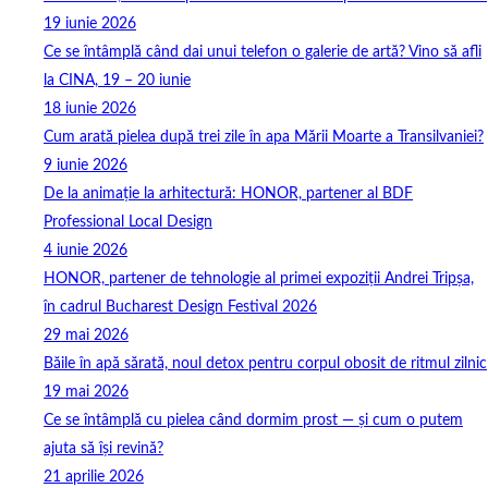
19 iunie 2026
Ce se întâmplă când dai unui telefon o galerie de artă? Vino să afli
la CINA, 19 – 20 iunie
18 iunie 2026
Cum arată pielea după trei zile în apa Mării Moarte a Transilvaniei?
9 iunie 2026
De la animație la arhitectură: HONOR, partener al BDF
Professional Local Design
4 iunie 2026
HONOR, partener de tehnologie al primei expoziții Andrei Tripșa,
în cadrul Bucharest Design Festival 2026
29 mai 2026
Băile în apă sărată, noul detox pentru corpul obosit de ritmul zilnic
19 mai 2026
Ce se întâmplă cu pielea când dormim prost — și cum o putem
ajuta să își revină?
21 aprilie 2026