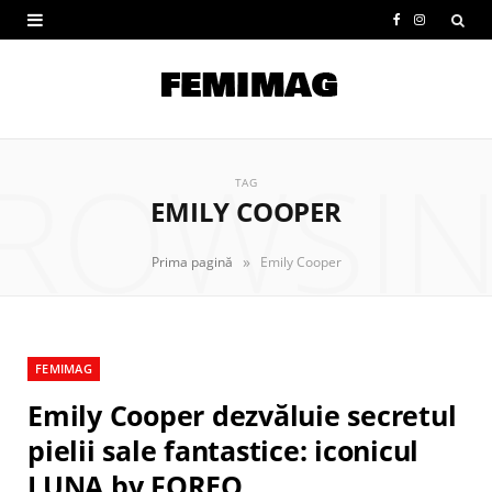
F
I
a
n
c
s
e
t
ROWSI
b
a
TAG
EMILY COOPER
o
g
o
r
»
Prima pagină
Emily Cooper
k
a
m
FEMIMAG
Emily Cooper dezvăluie secretul
pielii sale fantastice: iconicul
LUNA by FOREO