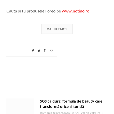
Caută și tu produsele Foreo pe
www.notino.ro
MAI DEPARTE
SOS căldură: formula de beauty care
transformă orice zi toridă
România traversează un nou val de căldură, iar rutina de îngrijire capătă un rol esențial…