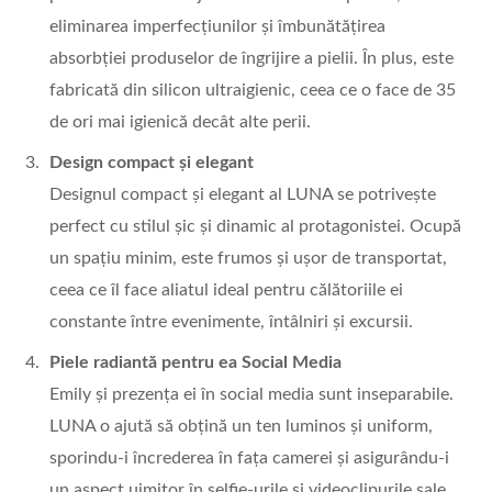
eliminarea imperfecțiunilor și îmbunătățirea
absorbției produselor de îngrijire a pielii. În plus, este
fabricată din silicon ultraigienic, ceea ce o face de 35
de ori mai igienică decât alte perii.
Design compact și elegant
Designul compact și elegant al LUNA se potrivește
perfect cu stilul șic și dinamic al protagonistei. Ocupă
un spațiu minim, este frumos și ușor de transportat,
ceea ce îl face aliatul ideal pentru călătoriile ei
constante între evenimente, întâlniri și excursii.
Piele radiantă pentru ea Social Media
Emily și prezența ei în social media sunt inseparabile.
LUNA o ajută să obțină un ten luminos și uniform,
sporindu-i încrederea în fața camerei și asigurându-i
un aspect uimitor în selfie-urile și videoclipurile sale.