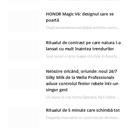
HONOR Magic V6: designul care se
poartă
După prezentarea instalației artistice semnată de Catrinel Săbăciag în cadrul evenimentului de lansare HONOR Magic…
Ritualul de contrast pe care natura l-a
lansat cu mult înaintea trendurilor
Sunt locuri a căror magie stă chiar în firea lor naturală, iar Lacul Ursu din…
Netezire oricând, oriunde: noul 24/7
Silky Milk de la Wella Professionals
aduce controlul firelor rebele într-un
singur gest
Un leave in sub forma lăptoasă, fără clătire care completează rutina Ultimate Smooth și transformă…
Ritualul de 5 minute care schimbă tot
Eleganța masculină se construiește dimineața, în câteva minute și cu produsele potrivite. O rutină de…