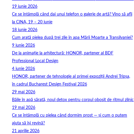
19 iunie 2026
Ce se întâmplă când dai unui telefon o galerie de artă? Vino să afli
la CINA, 19 – 20 iunie
18 iunie 2026
Cum arată pielea după trei zile în apa Mării Moarte a Transilvaniei?
9 iunie 2026
De la animație la arhitectură: HONOR, partener al BDF
Professional Local Design
4 iunie 2026
HONOR, partener de tehnologie al primei expoziții Andrei Tripșa,
în cadrul Bucharest Design Festival 2026
29 mai 2026
Băile în apă sărată, noul detox pentru corpul obosit de ritmul zilnic
19 mai 2026
Ce se întâmplă cu pielea când dormim prost — și cum o putem
ajuta să își revină?
21 aprilie 2026