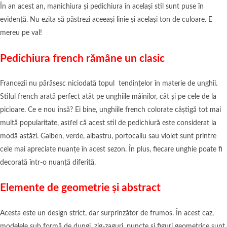
În an acest an, manichiura și pedichiura în același stil sunt puse în
evidență. Nu ezita să păstrezi aceeași linie și același ton de culoare. E
mereu pe val!
Pedichiura french rămâne un clasic
Francezii nu părăsesc niciodată topul tendințelor în materie de unghii.
Stilul french arată perfect atât pe unghiile mâinilor, cât și pe cele de la
picioare. Ce e nou însă? Ei bine, unghiile french colorate câștigă tot mai
multă popularitate, astfel că acest stil de pedichiură este considerat la
modă astăzi. Galben, verde, albastru, portocaliu sau violet sunt printre
cele mai apreciate nuanțe în acest sezon. În plus, fiecare unghie poate fi
decorată într-o nuanță diferită.
Elemente de geometrie și abstract
Acesta este un design strict, dar surprinzător de frumos. În acest caz,
modelele sub formă de dungi, zig-zaguri, puncte și figuri geometrice sunt