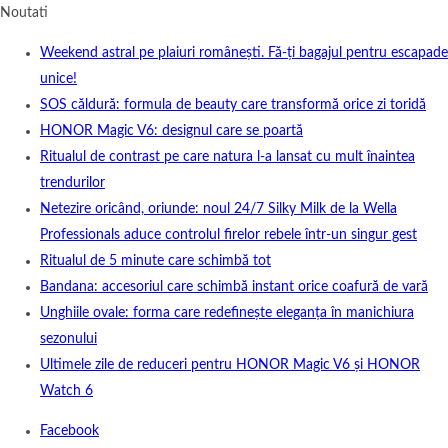
Noutati
Weekend astral pe plaiuri românești. Fă-ți bagajul pentru escapade
unice!
SOS căldură: formula de beauty care transformă orice zi toridă
HONOR Magic V6: designul care se poartă
Ritualul de contrast pe care natura l-a lansat cu mult înaintea
trendurilor
Netezire oricând, oriunde: noul 24/7 Silky Milk de la Wella
Professionals aduce controlul firelor rebele într-un singur gest
Ritualul de 5 minute care schimbă tot
Bandana: accesoriul care schimbă instant orice coafură de vară
Unghiile ovale: forma care redefinește eleganța în manichiura
sezonului
Ultimele zile de reduceri pentru HONOR Magic V6 și HONOR
Watch 6
Facebook