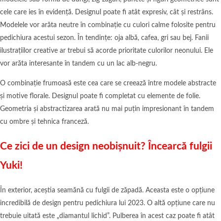
cele care ies în evidență. Designul poate fi atât expresiv, cât și restrâns.
Modelele vor arăta neutre în combinație cu culori calme folosite pentru
pedichiura acestui sezon. În tendințe: oja albă, cafea, gri sau bej. Fanii
ilustrațiilor creative ar trebui să acorde prioritate culorilor neonului. Ele
vor arăta interesante în tandem cu un lac alb-negru.
O combinație frumoasă este cea care se creează între modele abstracte
și motive florale. Designul poate fi completat cu elemente de folie.
Geometria și abstractizarea arată nu mai puțin impresionant în tandem
cu ombre și tehnica franceză.
Ce zici de un design neobișnuit? Încearcă fulgii
Yuki!
În exterior, aceștia seamănă cu fulgii de zăpadă. Aceasta este o opțiune
incredibilă de design pentru pedichiura lui 2023. O altă opțiune care nu
trebuie uitată este „diamantul lichid”. Pulberea în acest caz poate fi atât