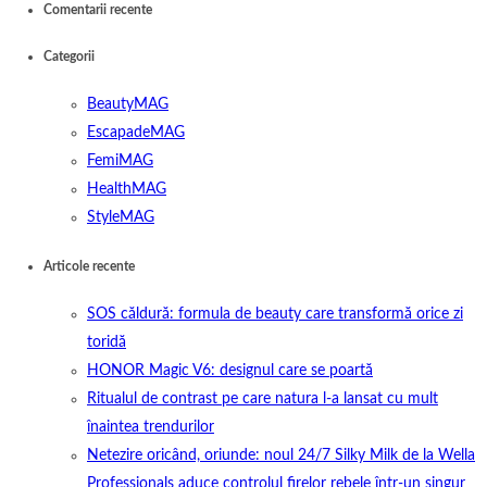
Comentarii recente
Categorii
BeautyMAG
EscapadeMAG
FemiMAG
HealthMAG
StyleMAG
Articole recente
SOS căldură: formula de beauty care transformă orice zi
toridă
HONOR Magic V6: designul care se poartă
Ritualul de contrast pe care natura l-a lansat cu mult
înaintea trendurilor
Netezire oricând, oriunde: noul 24/7 Silky Milk de la Wella
Professionals aduce controlul firelor rebele într-un singur