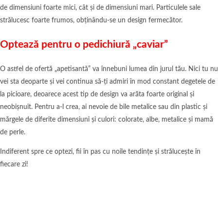
de dimensiuni foarte mici, cât și de dimensiuni mari. Particulele sale
strălucesc foarte frumos, obținându-se un design fermecător.
Optează pentru o pedichiură „caviar”
O astfel de ofertă „apetisantă” va înnebuni lumea din jurul tău. Nici tu nu
vei sta deoparte și vei continua să-ți admiri în mod constant degetele de
la picioare, deoarece acest tip de design va arăta foarte original și
neobișnuit. Pentru a-l crea, ai nevoie de bile metalice sau din plastic și
mărgele de diferite dimensiuni și culori: colorate, albe, metalice și mamă
de perle.
Indiferent spre ce optezi, fii în pas cu noile tendințe și strălucește în
fiecare zi!