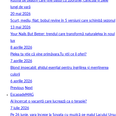
Rutina de beauty care ține pasul cu zborurile, canicula și zilele
lungi de vară
20 mai 2026
Scurt, mediu, filat: bobul revine în 5 versiuni care schimbă sezonul
13 mai 2026
Your Nails But Better: trendul care transformă naturalețea în noul
lux
8 aprilie 2026
Pielea ta știe că vine primăvara.Tu știi ce îi oferi?
7 aprilie 2026
Blond impecabil: ghidul esențial pentru îngrijirea și menținerea
culorii
6 aprilie 2026
Previous
Next
EscapadeMAG
Ai încercat o vacanță care lucrează ca o terapie?
7 iulie 2026
Pe 26 iunie, vara începe la Sovata cu muzică pe malul Lacului Ursu