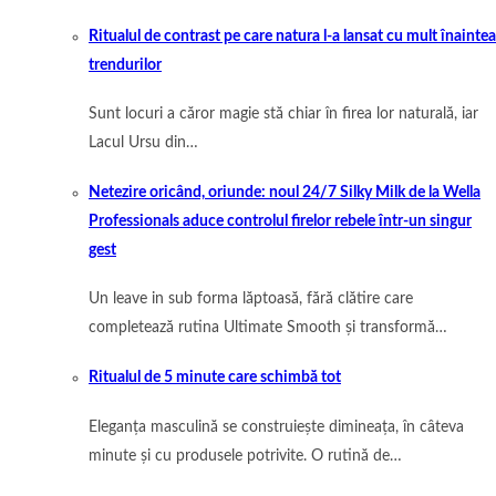
Ritualul de contrast pe care natura l-a lansat cu mult înaintea
trendurilor
Sunt locuri a căror magie stă chiar în firea lor naturală, iar
Lacul Ursu din…
Netezire oricând, oriunde: noul 24/7 Silky Milk de la Wella
Professionals aduce controlul firelor rebele într-un singur
gest
Un leave in sub forma lăptoasă, fără clătire care
completează rutina Ultimate Smooth și transformă…
Ritualul de 5 minute care schimbă tot
Eleganța masculină se construiește dimineața, în câteva
minute și cu produsele potrivite. O rutină de…