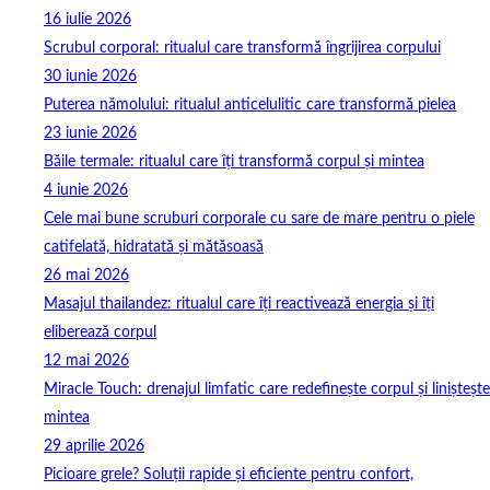
16 iulie 2026
Scrubul corporal: ritualul care transformă îngrijirea corpului
30 iunie 2026
Puterea nămolului: ritualul anticelulitic care transformă pielea
23 iunie 2026
Băile termale: ritualul care îți transformă corpul și mintea
4 iunie 2026
Cele mai bune scruburi corporale cu sare de mare pentru o piele
catifelată, hidratată și mătăsoasă
26 mai 2026
Masajul thailandez: ritualul care îți reactivează energia și îți
eliberează corpul
12 mai 2026
Miracle Touch: drenajul limfatic care redefinește corpul și liniștește
mintea
29 aprilie 2026
Picioare grele? Soluții rapide și eficiente pentru confort,