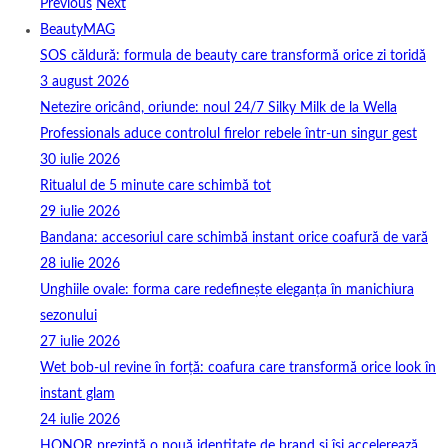
Previous
Next
BeautyMAG
SOS căldură: formula de beauty care transformă orice zi toridă
3 august 2026
Netezire oricând, oriunde: noul 24/7 Silky Milk de la Wella
Professionals aduce controlul firelor rebele într-un singur gest
30 iulie 2026
Ritualul de 5 minute care schimbă tot
29 iulie 2026
Bandana: accesoriul care schimbă instant orice coafură de vară
28 iulie 2026
Unghiile ovale: forma care redefinește eleganța în manichiura
sezonului
27 iulie 2026
Wet bob-ul revine în forță: coafura care transformă orice look în
instant glam
24 iulie 2026
HONOR prezintă o nouă identitate de brand și își accelerează