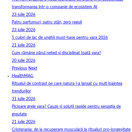
transformarea într-o companie de ecosistem AI
23 iulie 2026
Patru parfumuri, patru stări, zero reguli
23 iulie 2026
5 culori de lac de unghii must‑have pentru vara 2026
21 iulie 2026
Cum rămâne părul neted și disciplinat toată vara?
20 iulie 2026
Previous
Next
HealthMAG
Ritualul de contrast pe care natura l-a lansat cu mult înaintea
trendurilor
31 iulie 2026
Picioare grele vara? Cauze și soluții rapide pentru senzația de
greutate
21 iulie 2026
Crioterapia: de la recuperare musculară la ritualuri pro‑longevitate