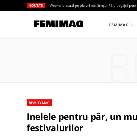
NOUTATI
Weekend astral pe plaiuri românești. Fă-ți bagajul pen
FEMIMAG
B
BEAUTYMAG
Inelele pentru păr, un mu
festivalurilor