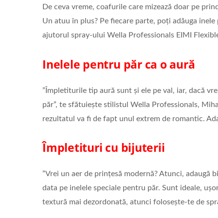
De ceva vreme, coafurile care mizează doar pe prinde
Un atuu în plus? Pe fiecare parte, poți adăuga inele 
ajutorul spray-ului Wella Professionals EIMI Flexibl
Inelele pentru păr ca o aură
”Împletiturile tip aură sunt și ele pe val, iar, dacă v
păr”, te sfătuiește stilistul Wella Professionals, Mih
rezultatul va fi de fapt unul extrem de romantic. A
Împletituri cu bijuterii
”Vrei un aer de prințesă modernă? Atunci, adaugă bi
data pe inelele speciale pentru păr. Sunt ideale, uș
textură mai dezordonată, atunci folosește-te de sp