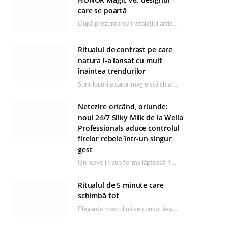
care se poartă
După prezentarea instalației artistice semnată de Catrinel Săbăciag în cadrul evenimentului de lansare HONOR Magic…
Ritualul de contrast pe care
natura l-a lansat cu mult
înaintea trendurilor
Sunt locuri a căror magie stă chiar în firea lor naturală, iar Lacul Ursu din…
Netezire oricând, oriunde:
noul 24/7 Silky Milk de la Wella
Professionals aduce controlul
firelor rebele într-un singur
gest
Un leave in sub forma lăptoasă, fără clătire care completează rutina Ultimate Smooth și transformă…
Ritualul de 5 minute care
schimbă tot
Eleganța masculină se construiește dimineața, în câteva minute și cu produsele potrivite. O rutină de…