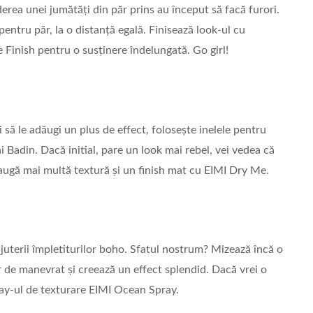
rea unei jumătăți din păr prins au început să facă furori.
pentru păr, la o distanță egală. Finisează look-ul cu
e Finish pentru o susținere îndelungată. Go girl!
rei să le adăugi un plus de effect, folosește inelele pentru
ai Badin. Dacă initial, pare un look mai rebel, vei vedea că
daugă mai multă textură și un finish mat cu EIMI Dry Me.
juterii împletiturilor boho. Sfatul nostrum? Mizează încă o
or de manevrat și creează un effect splendid. Dacă vrei o
ray-ul de texturare EIMI Ocean Spray.