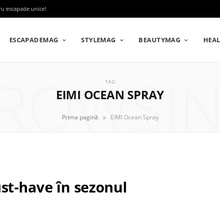
tru escapade unice!
ESCAPADEMAG
STYLEMAG
BEAUTYMAG
HEA
ROWSI
TAG
EIMI OCEAN SPRAY
»
Prima pagină
EIMI Ocean Spray
st-have în sezonul