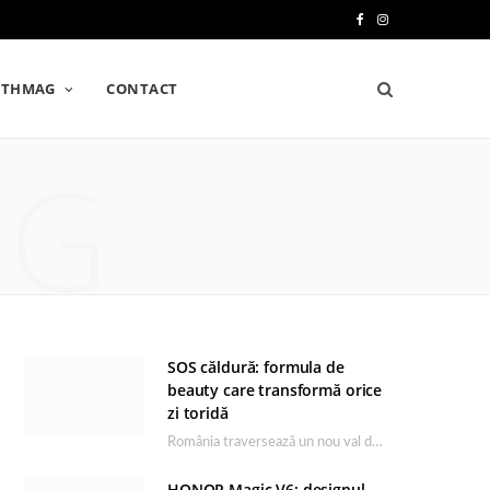
F
I
a
n
LTHMAG
CONTACT
c
s
e
t
NG
b
a
o
g
o
r
k
a
m
SOS căldură: formula de
beauty care transformă orice
zi toridă
România traversează un nou val de căldură, iar rutina de îngrijire capătă un rol esențial…
HONOR Magic V6: designul