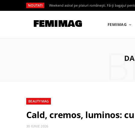
NOUTATI
Weekend astral pe plaiuri românești. Fă-ți bagajul pen
FEMIMAG
B
DA
BEAUTYMAG
Cald, cremos, luminos: cu
30 IUNIE 2026