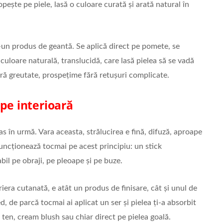
ește pe piele, lasă o culoare curată și arată natural în
r-un produs de geantă. Se aplică direct pe pomete, se
uloare naturală, translucidă, care lasă pielea să se vadă
ără greutate, prospețime fără retușuri complicate.
pe interioară
 în urmă. Vara aceasta, strălucirea e fină, difuză, aproape
uncționează tocmai pe acest principiu: un stick
bil pe obraji, pe pleoape și pe buze.
iera cutanată, e atât un produs de finisare, cât și unul de
ed, de parcă tocmai ai aplicat un ser și pielea ți-a absorbit
 ten, cream blush sau chiar direct pe pielea goală.