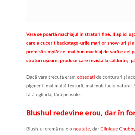
Vara se poartă machiajul în straturi fine. Îl aplici uș
care a cucerit backstage-urile marilor show-uri și a
premisă simplă: cel mai bun machiaj de vară e cel pe
straturi ușoare, produse care rezistă la căldură și p
Dacă vara trecută eram
obsedați
de contururi și aco
pigment, mai multă textură, mai mult luciu natural. 
fără oglindă, fără pensule.
Blushul redevine erou, dar în f
Blush-ul cremă nu e o
noutate,
dar
Clinique Chubby