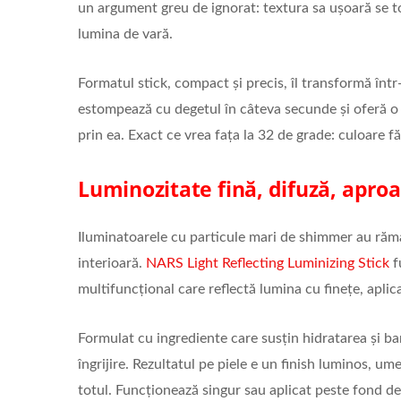
un argument greu de ignorat: textura sa ușoară se top
lumina de vară.
Formatul stick, compact și precis, îl transformă înt
estompează cu degetul în câteva secunde și oferă o c
prin ea. Exact ce vrea fața la 32 de grade: culoare f
Luminozitate fină, difuză, aproa
Iluminatoarele cu particule mari de shimmer au rămas
interioară.
NARS Light Reflecting Luminizing Stick
f
multifuncțional care reflectă lumina cu finețe, aplica
Formulat cu ingrediente care susțin hidratarea și bar
îngrijire. Rezultatul pe piele e un finish luminos, um
totul. Funcționează singur sau aplicat peste fond de