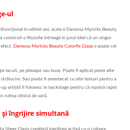
ge-ul
ifuncțional în ultimii ani, acela e Danessa Myricks Beauty.
onstruit o filozofie întreagă în jurul ideii că un singur
 efect.
Danessa Myricks Beauty Colorfix Glaze
e poate cel
pe lacuit, pe pleoape sau buze. Poate fi aplicat peste alte
strălucire. Sau poate fi amestecat cu alte texturi pentru a
up artiștii îl folosesc în backstage pentru că rezolvă rapid
în rutina zilnică de vară.
 și îngrijire simultană
ța Sheer Oasis combină îngrijirea activă cu o culoare