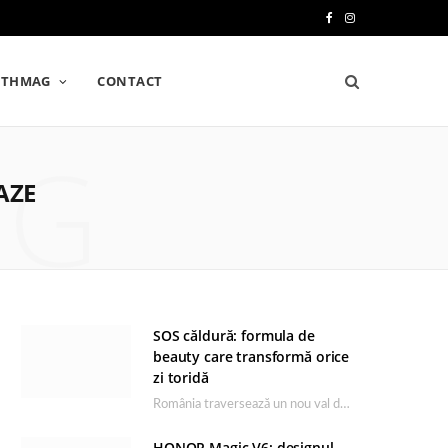
F
I
a
n
LTHMAG
CONTACT
c
s
e
t
NG
b
a
AZE
o
g
o
r
k
a
m
SOS căldură: formula de
beauty care transformă orice
zi toridă
România traversează un nou val de căldură, iar rutina de îngrijire capătă un rol esențial…
HONOR Magic V6: designul