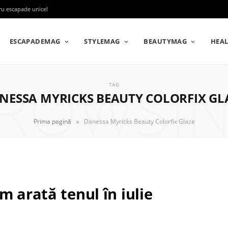
tru escapade unice!
ESCAPADEMAG
STYLEMAG
BEAUTYMAG
HEA
ROWSI
TAG
NESSA MYRICKS BEAUTY COLORFIX GL
»
Prima pagină
Danessa Myricks Beauty Colorfix Glaze
m arată tenul în iulie