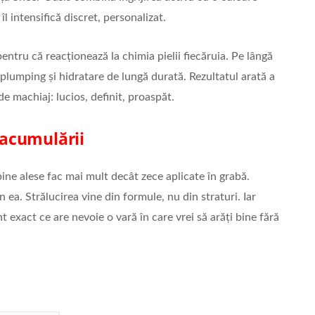
îl intensifică discret, personalizat.
pentru că reacționează la chimia pielii fiecăruia. Pe lângă
plumping și hidratare de lungă durată. Rezultatul arată a
de machiaj: lucios, definit, proaspăt.
 acumulării
bine alese fac mai mult decât zece aplicate în grabă.
 ea. Strălucirea vine din formule, nu din straturi. Iar
 exact ce are nevoie o vară în care vrei să arăți bine fără