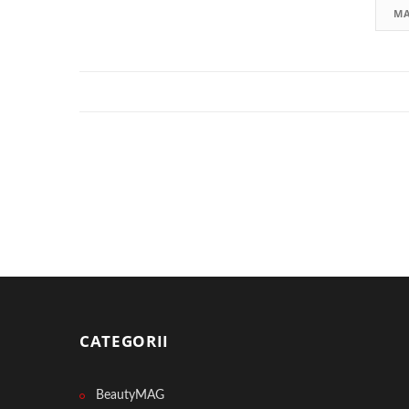
MA
CATEGORII
BeautyMAG