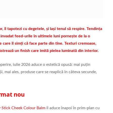
or, îl tapotezi cu degetele, și lași tenul să respire. Tendința
 invadat feed-urile în ultimele luni pornește de la o
 care îl simți că face parte din tine. Texturi cremoase,
ăstrează un finish care imită pielea luminată din interior.
perire, iulie 2026 aduce o estetică opusă: mai puțin
Și, mai ales, produse care se reaplică în câteva secunde,
ormat nou
 Stick Cheek Colour Balm
îl aduce înapoi în prim-plan cu