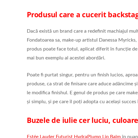
Produsul care a cucerit backsta
Dacă există un brand care a redefinit machiajul mult
Fondatoarea sa, make-up artistul Danessa Myricks, a c
produs poate face totul, aplicat diferit în funcție de
mai bun exemplu al acestei abordări.
Poate fi purtat singur, pentru un finish lucios, aproa
produse, ca strat de finisare care aduce adâncime și 
le modifica finishul. E genul de produs pe care make-
și simplu, și pe care îl poți adopta cu același succes 
Buzele de iulie cer luciu, culoare
Estée Lauder Futurist HydraPlump Lip Balm
în nuan