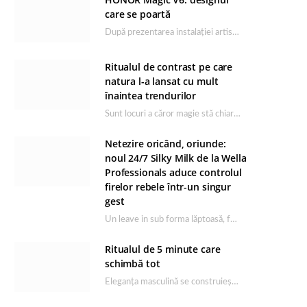
care se poartă
După prezentarea instalației artistice semnată de Catrinel Săbăciag în cadrul evenimentului de lansare HONOR Magic…
Ritualul de contrast pe care
natura l-a lansat cu mult
înaintea trendurilor
Sunt locuri a căror magie stă chiar în firea lor naturală, iar Lacul Ursu din…
Netezire oricând, oriunde:
noul 24/7 Silky Milk de la Wella
Professionals aduce controlul
firelor rebele într-un singur
gest
Un leave in sub forma lăptoasă, fără clătire care completează rutina Ultimate Smooth și transformă…
Ritualul de 5 minute care
schimbă tot
Eleganța masculină se construiește dimineața, în câteva minute și cu produsele potrivite. O rutină de…