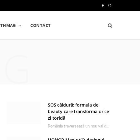
F
I
a
n
LTHMAG
CONTACT
c
s
e
t
NG
b
a
o
g
o
r
k
a
m
SOS căldură: formula de
beauty care transformă orice
zi toridă
România traversează un nou val de căldură, iar rutina de îngrijire capătă un rol esențial…
HONOR Magic V6: designul