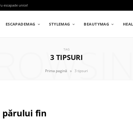
tru escapade unice!
ESCAPADEMAG
STYLEMAG
BEAUTYMAG
HEA
ROWSI
TAG
3 TIPSURI
»
Prima pagină
3 tipsuri
 părului fin