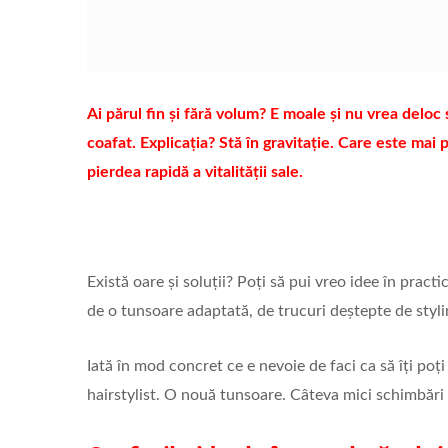
Ai părul fin și fără volum? E moale și nu vrea deloc 
coafat. Explicația? Stă în gravitație. Care este mai 
pierdea rapidă a vitalității sale.
Există oare și soluții? Poți să pui vreo idee în pract
de o tunsoare adaptată, de trucuri deștepte de stylin
Iată în mod concret ce e nevoie de faci ca să îți poți 
hairstylist. O nouă tunsoare. Câteva mici schimbări d