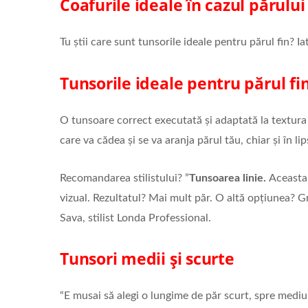
Coafurile ideale în cazul părului 
Tu știi care sunt tunsorile ideale pentru părul fin? I
Tunsorile ideale pentru p
ă
rul fi
O tunsoare correct executată și adaptată la textura 
care va cădea și se va aranja părul tău, chiar și în li
Recomandarea stilistului? ”
Tunsoarea linie.
Aceasta 
vizual. Rezultatul? Mai mult păr. O altă opțiunea? 
Sava, stilist Londa Professional.
Tunsori medii și scurte
“E musai să alegi o lungime de păr scurt, spre mediu.