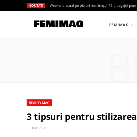
NOUTATI
Weekend astral pe plaiuri românești. Fă-ți bagajul pen
FEMIMAG
B
BEAUTYMAG
3 tipsuri pentru stilizarea
6 IULIE 2021