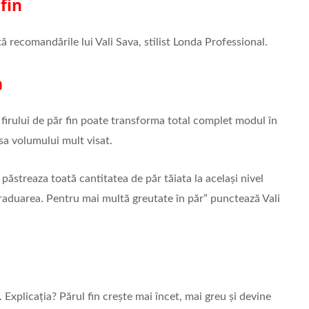
fin
ată recomandările lui Vali Sava, stilist Londa Professional.
n
firului de păr fin poate transforma total complet modul în
psa volumului mult visat.
păstreaza toată cantitatea de păr tăiata la același nivel
Graduarea. Pentru mai multă greutate în păr” punctează Vali
 Explicația? Părul fin crește mai încet, mai greu și devine