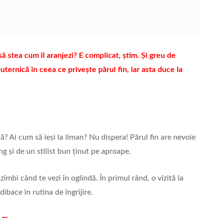
să stea cum îl aranjezi? E complicat, știm. Și greu de
puternică în ceea ce privește părul fin, iar asta duce la
ică? Ai cum să ieși la liman? Nu dispera! Părul fin are nevoie
g și de un stilist bun ținut pe aproape.
zîmbi când te vezi în oglindă. În primul rând, o vizită la
ibace în rutina de îngrijire.