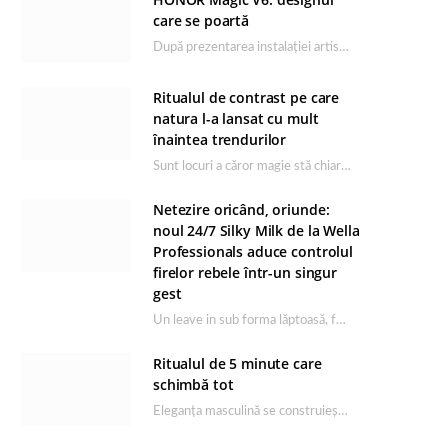
care se poartă
După prezentarea instalației artistice semnată de Catrinel Săbăciag în cadrul evenimentului de lansare HONOR Magic…
Ritualul de contrast pe care
natura l-a lansat cu mult
înaintea trendurilor
Sunt locuri a căror magie stă chiar în firea lor naturală, iar Lacul Ursu din…
Netezire oricând, oriunde:
noul 24/7 Silky Milk de la Wella
Professionals aduce controlul
firelor rebele într-un singur
gest
Un leave in sub forma lăptoasă, fără clătire care completează rutina Ultimate Smooth și transformă…
Ritualul de 5 minute care
schimbă tot
Eleganța masculină se construiește dimineața, în câteva minute și cu produsele potrivite. O rutină de…